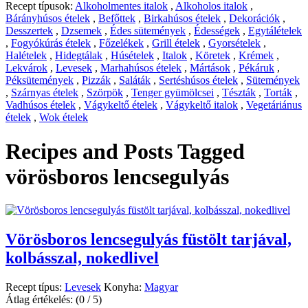
Recept típusok:
Alkoholmentes italok
,
Alkoholos italok
,
Bárányhúsos ételek
,
Befőttek
,
Birkahúsos ételek
,
Dekorációk
,
Desszertek
,
Dzsemek
,
Édes sütemények
,
Édességek
,
Egytálételek
,
Fogyókúrás ételek
,
Főzelékek
,
Grill ételek
,
Gyorsételek
,
Halételek
,
Hidegtálak
,
Húsételek
,
Italok
,
Köretek
,
Krémek
,
Lekvárok
,
Levesek
,
Marhahúsos ételek
,
Mártások
,
Pékáruk
,
Péksütemények
,
Pizzák
,
Saláták
,
Sertéshúsos ételek
,
Sütemények
,
Szárnyas ételek
,
Szörpök
,
Tenger gyümölcsei
,
Tészták
,
Torták
,
Vadhúsos ételek
,
Vágykeltő ételek
,
Vágykeltő italok
,
Vegetáriánus
ételek
,
Wok ételek
Recipes and Posts Tagged
vörösboros lencsegulyás
Vörösboros lencsegulyás füstölt tarjával,
kolbásszal, nokedlivel
Recept típus:
Levesek
Konyha:
Magyar
Átlag értékelés:
(0 / 5)