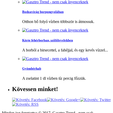
Bodzavirág borpongyolában
Otthon bő folyó vízben többször is átmossuk.
Körte fehérborban, szőlőlevelekben
A borból a birsecettel, a fahéjjal, és egy kevés vízzel...
Gyömbérhab
A zselatint 1 dl vízben tíz percig főzzük.
Kövessen
minket!
Minden jog fenntartva © 2017, Gasztro Trend - nem csak