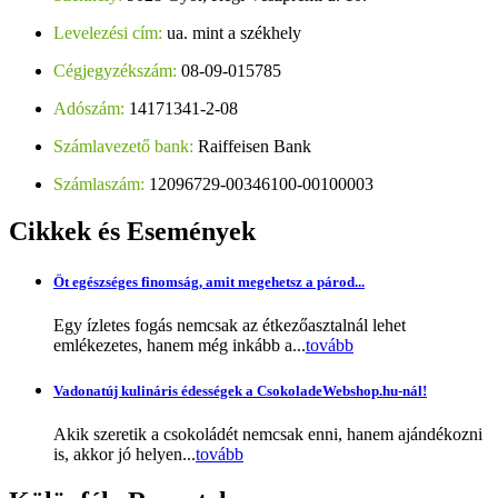
Levelezési cím:
ua. mint a székhely
Cégjegyzékszám:
08-09-015785
Adószám:
14171341-2-08
Számlavezető bank:
Raiffeisen Bank
Számlaszám:
12096729-00346100-00100003
Cikkek
és Események
Öt egészséges finomság, amit megehetsz a párod...
Egy ízletes fogás nemcsak az étkezőasztalnál lehet
emlékezetes, hanem még inkább a...
tovább
Vadonatúj kulináris édességek a CsokoladeWebshop.hu-nál!
Akik szeretik a csokoládét nemcsak enni, hanem ajándékozni
is, akkor jó helyen...
tovább