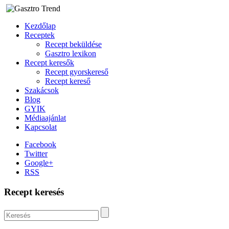
Kezdőlap
Receptek
Recept beküldése
Gasztro lexikon
Recept keresők
Recept gyorskereső
Recept kereső
Szakácsok
Blog
GYIK
Médiaajánlat
Kapcsolat
Facebook
Twitter
Google+
RSS
Recept keresés