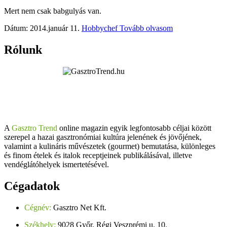
Mert nem csak babgulyás van.
Dátum: 2014.január 11.
Hobbychef
Tovább olvasom
Rólunk
A
Gasztro Trend
online magazin egyik legfontosabb céljai között
szerepel a hazai gasztronómiai kultúra jelenének és jövőjének,
valamint a kulináris művészetek (gourmet) bemutatása, különleges
és finom ételek és italok receptjeinek publikálásával, illetve
vendéglátóhelyek ismertetésével.
Cégadatok
Cégnév:
Gasztro Net Kft.
Székhely:
9028 Győr, Régi Veszprémi u. 10.