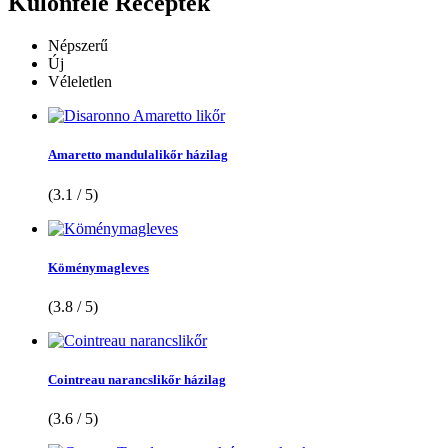
Különféle
Receptek
Népszerű
Új
Véleletlen
Amaretto mandulalikőr házilag
(3.1 / 5)
Köménymagleves
(3.8 / 5)
Cointreau narancslikőr házilag
(3.6 / 5)