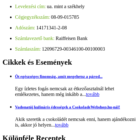
Levelezési cím:
ua. mint a székhely
Cégjegyzékszám:
08-09-015785
Adószám:
14171341-2-08
Számlavezető bank:
Raiffeisen Bank
Számlaszám:
12096729-00346100-00100003
Cikkek
és Események
Öt egészséges finomság, amit megehetsz a párod...
Egy ízletes fogás nemcsak az étkezőasztalnál lehet
emlékezetes, hanem még inkább a...
tovább
Vadonatúj kulináris édességek a CsokoladeWebshop.hu-nál!
Akik szeretik a csokoládét nemcsak enni, hanem ajándékozni
is, akkor jó helyen...
tovább
Különféle
Receptek