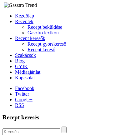
Kezdőlap
Receptek
Recept beküldése
Gasztro lexikon
Recept keresők
Recept gyorskereső
Recept kereső
Szakácsok
Blog
GYIK
Médiaajánlat
Kapcsolat
Facebook
Twitter
Google+
RSS
Recept keresés