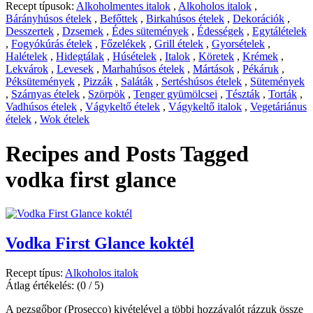
Recept típusok:
Alkoholmentes italok
,
Alkoholos italok
,
Bárányhúsos ételek
,
Befőttek
,
Birkahúsos ételek
,
Dekorációk
,
Desszertek
,
Dzsemek
,
Édes sütemények
,
Édességek
,
Egytálételek
,
Fogyókúrás ételek
,
Főzelékek
,
Grill ételek
,
Gyorsételek
,
Halételek
,
Hidegtálak
,
Húsételek
,
Italok
,
Köretek
,
Krémek
,
Lekvárok
,
Levesek
,
Marhahúsos ételek
,
Mártások
,
Pékáruk
,
Péksütemények
,
Pizzák
,
Saláták
,
Sertéshúsos ételek
,
Sütemények
,
Szárnyas ételek
,
Szörpök
,
Tenger gyümölcsei
,
Tészták
,
Torták
,
Vadhúsos ételek
,
Vágykeltő ételek
,
Vágykeltő italok
,
Vegetáriánus
ételek
,
Wok ételek
Recipes and Posts Tagged
vodka first glance
Vodka First Glance koktél
Recept típus:
Alkoholos italok
Átlag értékelés:
(0 / 5)
A pezsgőbor (Prosecco) kivételével a többi hozzávalót rázzuk össze