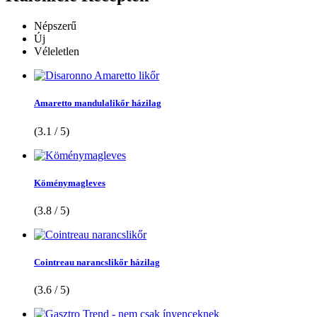
Népszerű
Új
Véleletlen
Amaretto mandulalikőr házilag
(3.1 / 5)
Köménymagleves
(3.8 / 5)
Cointreau narancslikőr házilag
(3.6 / 5)