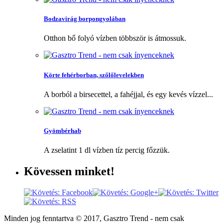
Bodzavirág borpongyolában
Otthon bő folyó vízben többször is átmossuk.
Körte fehérborban, szőlőlevelekben
A borból a birsecettel, a fahéjjal, és egy kevés vízzel...
Gyömbérhab
A zselatint 1 dl vízben tíz percig főzzük.
Kövessen
minket!
Minden jog fenntartva © 2017, Gasztro Trend - nem csak