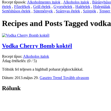
Recept típusok:
Alkoholmentes italok
,
Alkoholos italok
,
Bárányhúsos
ételek
,
Főzelékek
,
Grill ételek
,
Gyorsételek
,
Halételek
,
Hidegtálak
Sertéshúsos ételek
,
Sütemények
,
Szárnyas ételek
,
Szörpök
,
Tenger
Recipes and Posts Tagged
vodka
Vodka Cherry Bomb koktél
Recept típus:
Alkoholos italok
Átlag értékelés:
(0 / 5)
Töltsük fel teljesen a highball poharat jégkockákkal.
Dátum: 2013.május 29.
Gasztro Trend
Tovább olvasom
Rólunk