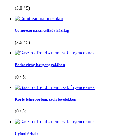
(3.8 / 5)
Cointreau narancslikőr házilag
(3.6 / 5)
Bodzavirág borpongyolában
(0 / 5)
Körte fehérborban, szőlőlevelekben
(0 / 5)
Gyömbérhab