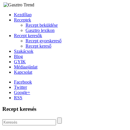
Kezdőlap
Receptek
Recept beküldése
Gasztro lexikon
Recept keresők
Recept gyorskereső
Recept kereső
Szakácsok
Blog
GYIK
Médiaajánlat
Kapcsolat
Facebook
Twitter
Google+
RSS
Recept keresés