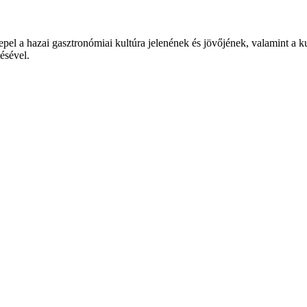
epel a hazai gasztronómiai kultúra jelenének és jövőjének, valamint a 
tésével.