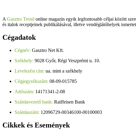
A
Gasztro Trend
online magazin egyik legfontosabb céljai között szer
és italok receptjeinek publikálásával, illetve vendéglátóhelyek ismerte
Cégadatok
Cégnév:
Gasztro Net Kft.
Székhely:
9028 Győr, Régi Veszprémi u. 10.
Levelezési cím:
ua. mint a székhely
Cégjegyzékszám:
08-09-015785
Adószám:
14171341-2-08
Számlavezető bank:
Raiffeisen Bank
Számlaszám:
12096729-00346100-00100003
Cikkek
és Események