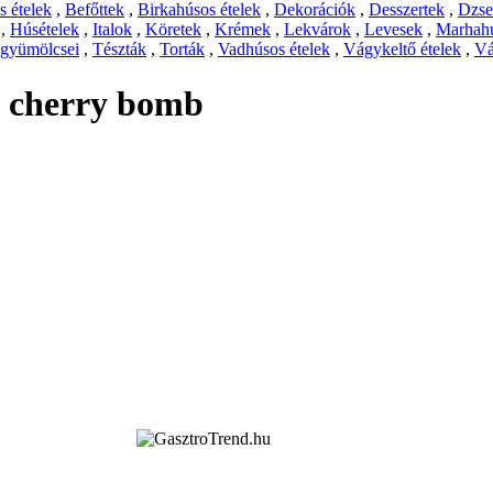
 ételek
,
Befőttek
,
Birkahúsos ételek
,
Dekorációk
,
Desszertek
,
Dzs
,
Húsételek
,
Italok
,
Köretek
,
Krémek
,
Lekvárok
,
Levesek
,
Marhahú
 gyümölcsei
,
Tészták
,
Torták
,
Vadhúsos ételek
,
Vágykeltő ételek
,
Vá
 cherry bomb