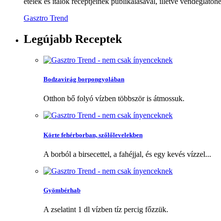
ételek és italok receptjeinek publikálásával, illetve vendéglátóhe
Gasztro Trend
Legújabb
Receptek
Bodzavirág borpongyolában
Otthon bő folyó vízben többször is átmossuk.
Körte fehérborban, szőlőlevelekben
A borból a birsecettel, a fahéjjal, és egy kevés vízzel...
Gyömbérhab
A zselatint 1 dl vízben tíz percig főzzük.