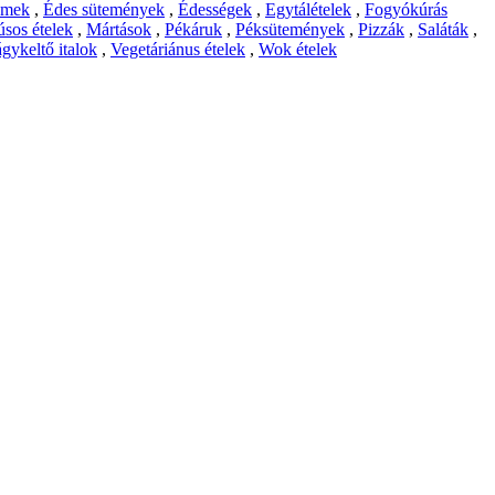
emek
,
Édes sütemények
,
Édességek
,
Egytálételek
,
Fogyókúrás
sos ételek
,
Mártások
,
Pékáruk
,
Péksütemények
,
Pizzák
,
Saláták
,
gykeltő italok
,
Vegetáriánus ételek
,
Wok ételek