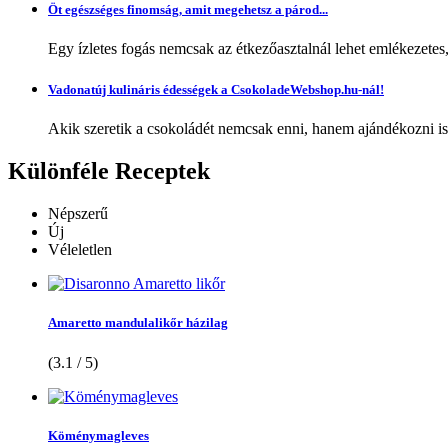
Öt egészséges finomság, amit megehetsz a párod...
Egy ízletes fogás nemcsak az étkezőasztalnál lehet emlékezetes
Vadonatúj kulináris édességek a CsokoladeWebshop.hu-nál!
Akik szeretik a csokoládét nemcsak enni, hanem ajándékozni is,
Különféle
Receptek
Népszerű
Új
Véleletlen
Amaretto mandulalikőr házilag
(3.1 / 5)
Köménymagleves