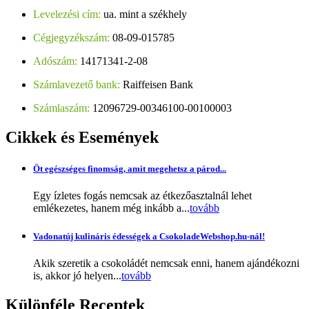
Levelezési cím:
ua. mint a székhely
Cégjegyzékszám:
08-09-015785
Adószám:
14171341-2-08
Számlavezető bank:
Raiffeisen Bank
Számlaszám:
12096729-00346100-00100003
Cikkek
és Események
Öt egészséges finomság, amit megehetsz a párod...
Egy ízletes fogás nemcsak az étkezőasztalnál lehet
emlékezetes, hanem még inkább a...
tovább
Vadonatúj kulináris édességek a CsokoladeWebshop.hu-nál!
Akik szeretik a csokoládét nemcsak enni, hanem ajándékozni
is, akkor jó helyen...
tovább
Különféle
Receptek