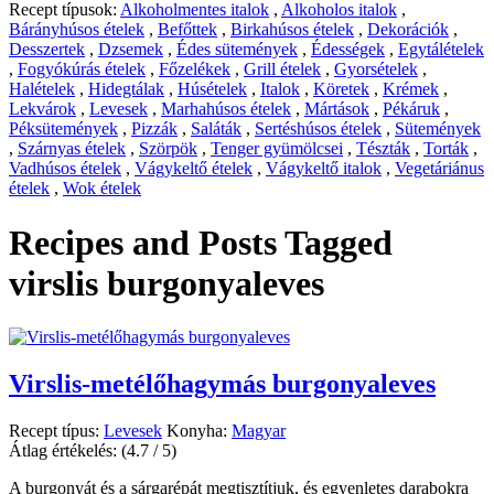
Recept típusok:
Alkoholmentes italok
,
Alkoholos italok
,
Bárányhúsos ételek
,
Befőttek
,
Birkahúsos ételek
,
Dekorációk
,
Desszertek
,
Dzsemek
,
Édes sütemények
,
Édességek
,
Egytálételek
,
Fogyókúrás ételek
,
Főzelékek
,
Grill ételek
,
Gyorsételek
,
Halételek
,
Hidegtálak
,
Húsételek
,
Italok
,
Köretek
,
Krémek
,
Lekvárok
,
Levesek
,
Marhahúsos ételek
,
Mártások
,
Pékáruk
,
Péksütemények
,
Pizzák
,
Saláták
,
Sertéshúsos ételek
,
Sütemények
,
Szárnyas ételek
,
Szörpök
,
Tenger gyümölcsei
,
Tészták
,
Torták
,
Vadhúsos ételek
,
Vágykeltő ételek
,
Vágykeltő italok
,
Vegetáriánus
ételek
,
Wok ételek
Recipes and Posts Tagged
virslis burgonyaleves
Virslis-metélőhagymás burgonyaleves
Recept típus:
Levesek
Konyha:
Magyar
Átlag értékelés:
(4.7 / 5)
A burgonyát és a sárgarépát megtisztítjuk, és egyenletes darabokra