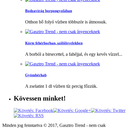
Bodzavirág borpongyolában
Otthon bő folyó vízben többször is átmossuk.
Körte fehérborban, szőlőlevelekben
A borból a birsecettel, a fahéjjal, és egy kevés vízzel...
Gyömbérhab
A zselatint 1 dl vízben tíz percig főzzük.
Kövessen
minket!
Minden jog fenntartva © 2017, Gasztro Trend - nem csak