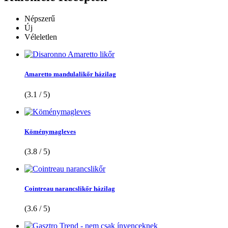
Népszerű
Új
Véleletlen
Amaretto mandulalikőr házilag
(3.1 / 5)
Köménymagleves
(3.8 / 5)
Cointreau narancslikőr házilag
(3.6 / 5)