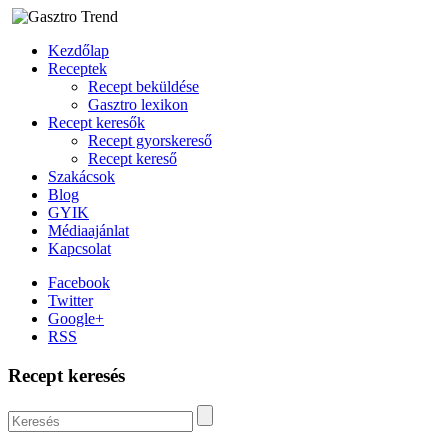
Kezdőlap
Receptek
Recept beküldése
Gasztro lexikon
Recept keresők
Recept gyorskereső
Recept kereső
Szakácsok
Blog
GYIK
Médiaajánlat
Kapcsolat
Facebook
Twitter
Google+
RSS
Recept keresés