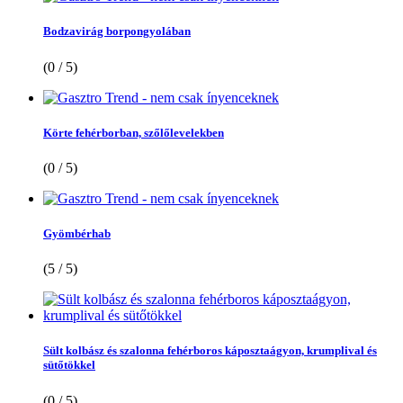
Bodzavirág borpongyolában
(0 / 5)
Körte fehérborban, szőlőlevelekben
(0 / 5)
Gyömbérhab
(5 / 5)
Sült kolbász és szalonna fehérboros káposztaágyon, krumplival és
sütőtökkel
(0 / 5)