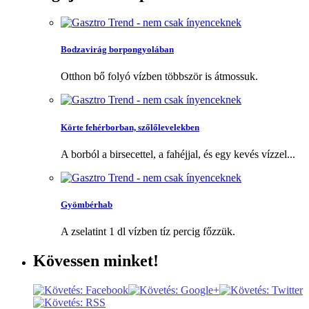
Bodzavirág borpongyolában
Otthon bő folyó vízben többször is átmossuk.
Körte fehérborban, szőlőlevelekben
A borból a birsecettel, a fahéjjal, és egy kevés vízzel...
Gyömbérhab
A zselatint 1 dl vízben tíz percig főzzük.
Kövessen
minket!