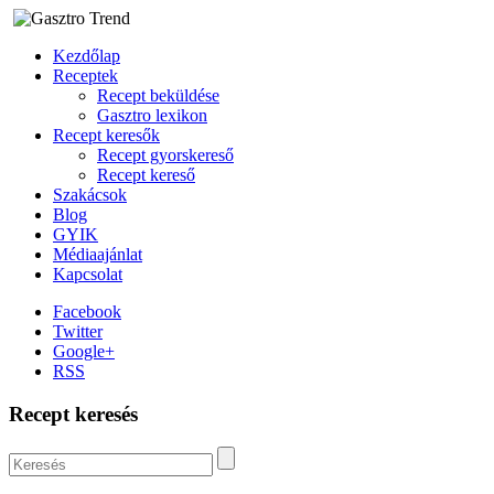
Kezdőlap
Receptek
Recept beküldése
Gasztro lexikon
Recept keresők
Recept gyorskereső
Recept kereső
Szakácsok
Blog
GYIK
Médiaajánlat
Kapcsolat
Facebook
Twitter
Google+
RSS
Recept keresés