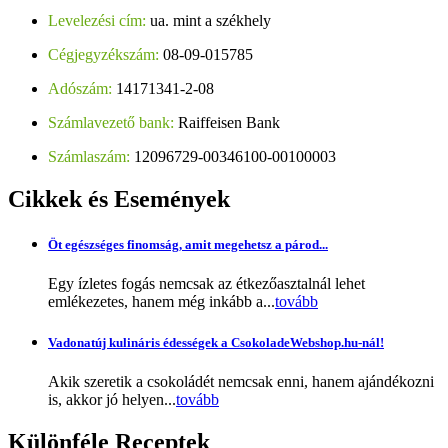
Levelezési cím:
ua. mint a székhely
Cégjegyzékszám:
08-09-015785
Adószám:
14171341-2-08
Számlavezető bank:
Raiffeisen Bank
Számlaszám:
12096729-00346100-00100003
Cikkek
és Események
Öt egészséges finomság, amit megehetsz a párod...
Egy ízletes fogás nemcsak az étkezőasztalnál lehet
emlékezetes, hanem még inkább a...
tovább
Vadonatúj kulináris édességek a CsokoladeWebshop.hu-nál!
Akik szeretik a csokoládét nemcsak enni, hanem ajándékozni
is, akkor jó helyen...
tovább
Különféle
Receptek