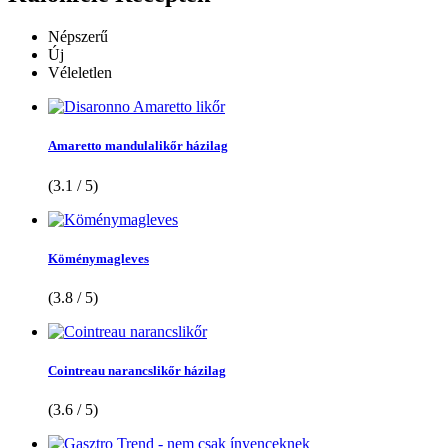
Népszerű
Új
Véleletlen
Amaretto mandulalikőr házilag
(3.1 / 5)
Köménymagleves
(3.8 / 5)
Cointreau narancslikőr házilag
(3.6 / 5)