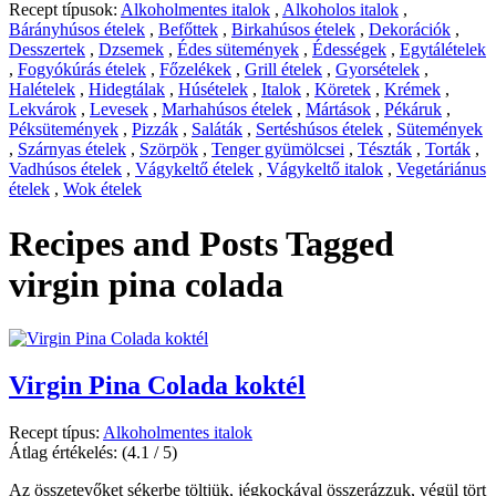
Recept típusok:
Alkoholmentes italok
,
Alkoholos italok
,
Bárányhúsos ételek
,
Befőttek
,
Birkahúsos ételek
,
Dekorációk
,
Desszertek
,
Dzsemek
,
Édes sütemények
,
Édességek
,
Egytálételek
,
Fogyókúrás ételek
,
Főzelékek
,
Grill ételek
,
Gyorsételek
,
Halételek
,
Hidegtálak
,
Húsételek
,
Italok
,
Köretek
,
Krémek
,
Lekvárok
,
Levesek
,
Marhahúsos ételek
,
Mártások
,
Pékáruk
,
Péksütemények
,
Pizzák
,
Saláták
,
Sertéshúsos ételek
,
Sütemények
,
Szárnyas ételek
,
Szörpök
,
Tenger gyümölcsei
,
Tészták
,
Torták
,
Vadhúsos ételek
,
Vágykeltő ételek
,
Vágykeltő italok
,
Vegetáriánus
ételek
,
Wok ételek
Recipes and Posts Tagged
virgin pina colada
Virgin Pina Colada koktél
Recept típus:
Alkoholmentes italok
Átlag értékelés:
(4.1 / 5)
Az összetevőket sékerbe töltjük, jégkockával összerázzuk, végül tört