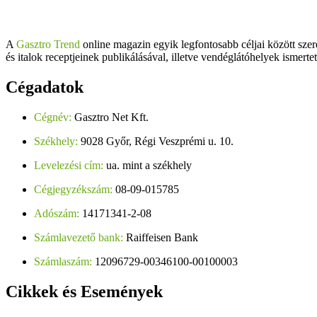
A
Gasztro Trend
online magazin egyik legfontosabb céljai között szer
és italok receptjeinek publikálásával, illetve vendéglátóhelyek ismerte
Cégadatok
Cégnév:
Gasztro Net Kft.
Székhely:
9028 Győr, Régi Veszprémi u. 10.
Levelezési cím:
ua. mint a székhely
Cégjegyzékszám:
08-09-015785
Adószám:
14171341-2-08
Számlavezető bank:
Raiffeisen Bank
Számlaszám:
12096729-00346100-00100003
Cikkek
és Események