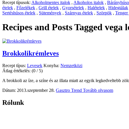
Recept típusok:
Alkoholmentes italok
,
Alkoholos italok
,
Bárányhúsos
ételek
,
Főzelékek
,
Grill ételek
,
Gyorsételek
,
Halételek
,
Hidegtálak
Sertéshúsos ételek
,
Sütemények
,
Szárnyas ételek
,
Szörpök
,
Tenger
Recipes and Posts Tagged
vega l
Brokkolikrémleves
Recept típus:
Levesek
Konyha:
Nemzetközi
Átlag értékelés:
(0 / 5)
A brokkoli az íze, a színe és az illata miatt az egyik legkedveltebb zöl
Dátum: 2013.szeptember 28.
Gasztro Trend
Tovább olvasom
Rólunk