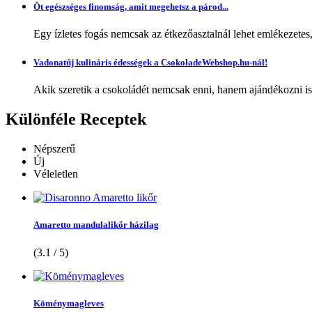
Öt egészséges finomság, amit megehetsz a párod...
Egy ízletes fogás nemcsak az étkezőasztalnál lehet emlékezetes
Vadonatúj kulináris édességek a CsokoladeWebshop.hu-nál!
Akik szeretik a csokoládét nemcsak enni, hanem ajándékozni is,
Különféle
Receptek
Népszerű
Új
Véleletlen
Amaretto mandulalikőr házilag
(3.1 / 5)
Köménymagleves