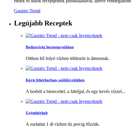
ételek és italok receptjeinek publikálásával, illetve vendéglátóhe
Gasztro Trend
Legújabb
Receptek
Bodzavirág borpongyolában
Otthon bő folyó vízben többször is átmossuk.
Körte fehérborban, szőlőlevelekben
A borból a birsecettel, a fahéjjal, és egy kevés vízzel...
Gyömbérhab
A zselatint 1 dl vízben tíz percig főzzük.