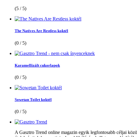
(5 / 5)
The Natives Are Restless koktél
(0 / 5)
Karamellizált cukorlapok
(0 / 5)
Sowetan Toilet koktél
(0 / 5)
A Gasztro Trend online magazin egyik legfontosabb céljai közöt