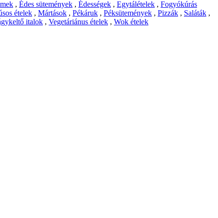
emek
,
Édes sütemények
,
Édességek
,
Egytálételek
,
Fogyókúrás
sos ételek
,
Mártások
,
Pékáruk
,
Péksütemények
,
Pizzák
,
Saláták
,
gykeltő italok
,
Vegetáriánus ételek
,
Wok ételek