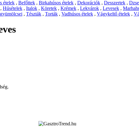
 ételek
,
Befőttek
,
Birkahúsos ételek
,
Dekorációk
,
Desszertek
,
Dzs
,
Húsételek
,
Italok
,
Köretek
,
Krémek
,
Lekvárok
,
Levesek
,
Marhahú
 gyümölcsei
,
Tészták
,
Torták
,
Vadhúsos ételek
,
Vágykeltő ételek
,
Vá
eves
dség.