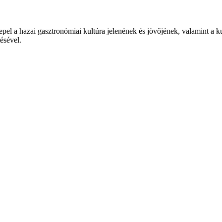
epel a hazai gasztronómiai kultúra jelenének és jövőjének, valamint a 
tésével.