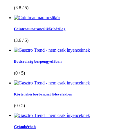
(3.8 / 5)
Cointreau narancslikőr házilag
(3.6 / 5)
Bodzavirág borpongyolában
(0 / 5)
Körte fehérborban, szőlőlevelekben
(0 / 5)
Gyömbérhab