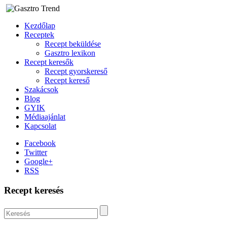
Kezdőlap
Receptek
Recept beküldése
Gasztro lexikon
Recept keresők
Recept gyorskereső
Recept kereső
Szakácsok
Blog
GYIK
Médiaajánlat
Kapcsolat
Facebook
Twitter
Google+
RSS
Recept keresés