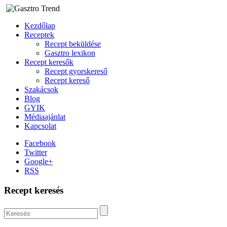
Kezdőlap
Receptek
Recept beküldése
Gasztro lexikon
Recept keresők
Recept gyorskereső
Recept kereső
Szakácsok
Blog
GYIK
Médiaajánlat
Kapcsolat
Facebook
Twitter
Google+
RSS
Recept keresés