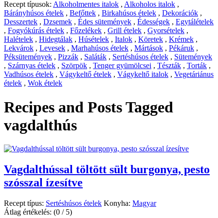
Recept típusok:
Alkoholmentes italok
,
Alkoholos italok
,
Bárányhúsos ételek
,
Befőttek
,
Birkahúsos ételek
,
Dekorációk
,
Desszertek
,
Dzsemek
,
Édes sütemények
,
Édességek
,
Egytálételek
,
Fogyókúrás ételek
,
Főzelékek
,
Grill ételek
,
Gyorsételek
,
Halételek
,
Hidegtálak
,
Húsételek
,
Italok
,
Köretek
,
Krémek
,
Lekvárok
,
Levesek
,
Marhahúsos ételek
,
Mártások
,
Pékáruk
,
Péksütemények
,
Pizzák
,
Saláták
,
Sertéshúsos ételek
,
Sütemények
,
Szárnyas ételek
,
Szörpök
,
Tenger gyümölcsei
,
Tészták
,
Torták
,
Vadhúsos ételek
,
Vágykeltő ételek
,
Vágykeltő italok
,
Vegetáriánus
ételek
,
Wok ételek
Recipes and Posts Tagged
vagdalthús
Vagdalthússal töltött sült burgonya, pesto
szósszal ízesítve
Recept típus:
Sertéshúsos ételek
Konyha:
Magyar
Átlag értékelés:
(0 / 5)