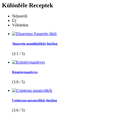
Különféle
Receptek
Népszerű
Új
Véleletlen
Amaretto mandulalikőr házilag
(3.1 / 5)
Köménymagleves
(3.8 / 5)
Cointreau narancslikőr házilag
(3.6 / 5)