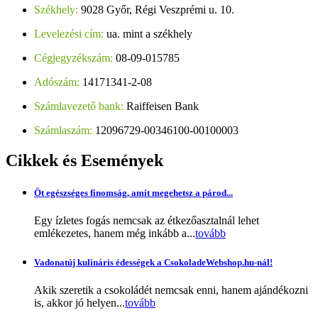
Székhely:
9028 Győr, Régi Veszprémi u. 10.
Levelezési cím:
ua. mint a székhely
Cégjegyzékszám:
08-09-015785
Adószám:
14171341-2-08
Számlavezető bank:
Raiffeisen Bank
Számlaszám:
12096729-00346100-00100003
Cikkek
és Események
Öt egészséges finomság, amit megehetsz a párod...
Egy ízletes fogás nemcsak az étkezőasztalnál lehet
emlékezetes, hanem még inkább a...
tovább
Vadonatúj kulináris édességek a CsokoladeWebshop.hu-nál!
Akik szeretik a csokoládét nemcsak enni, hanem ajándékozni
is, akkor jó helyen...
tovább