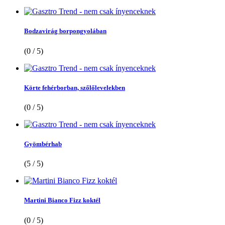
Bodzavirág borpongyolában
(0 / 5)
Körte fehérborban, szőlőlevelekben
(0 / 5)
Gyömbérhab
(5 / 5)
Martini Bianco Fizz koktél
(0 / 5)