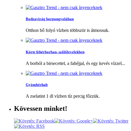
Bodzavirág borpongyolában
Otthon bő folyó vízben többször is átmossuk.
Körte fehérborban, szőlőlevelekben
A borból a birsecettel, a fahéjjal, és egy kevés vízzel...
Gyömbérhab
A zselatint 1 dl vízben tíz percig főzzük.
Kövessen
minket!