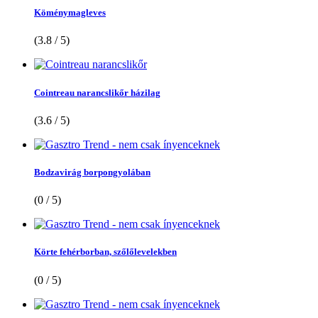
Köménymagleves
(3.8 / 5)
Cointreau narancslikőr házilag
(3.6 / 5)
Bodzavirág borpongyolában
(0 / 5)
Körte fehérborban, szőlőlevelekben
(0 / 5)