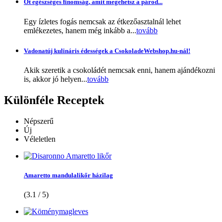
Öt egészséges finomság, amit megehetsz a párod...
Egy ízletes fogás nemcsak az étkezőasztalnál lehet
emlékezetes, hanem még inkább a...
tovább
Vadonatúj kulináris édességek a CsokoladeWebshop.hu-nál!
Akik szeretik a csokoládét nemcsak enni, hanem ajándékozni
is, akkor jó helyen...
tovább
Különféle
Receptek
Népszerű
Új
Véleletlen
Amaretto mandulalikőr házilag
(3.1 / 5)