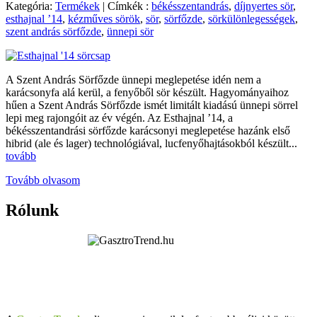
Kategória:
Termékek
|
Címkék :
békésszentandrás
,
díjnyertes sör
,
esthajnal ’14
,
kézműves sörök
,
sör
,
sörfőzde
,
sörkülönlegességek
,
szent andrás sörfőzde
,
ünnepi sör
A Szent András Sörfőzde ünnepi meglepetése idén nem a
karácsonyfa alá kerül, a fenyőből sör készült. Hagyományaihoz
hűen a Szent András Sörfőzde ismét limitált kiadású ünnepi sörrel
lepi meg rajongóit az év végén. Az Esthajnal ’14, a
békésszentandrási sörfőzde karácsonyi meglepetése hazánk első
hibrid (ale és lager) technológiával, lucfenyőhajtásokból készült...
tovább
Tovább olvasom
Rólunk