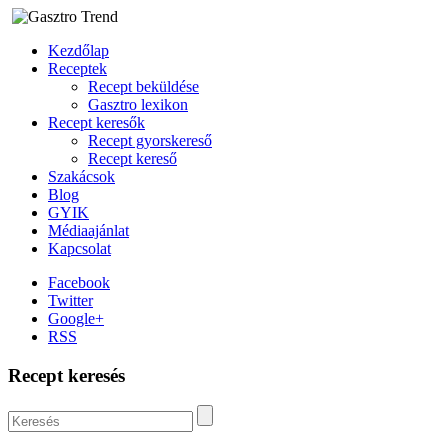
Kezdőlap
Receptek
Recept beküldése
Gasztro lexikon
Recept keresők
Recept gyorskereső
Recept kereső
Szakácsok
Blog
GYIK
Médiaajánlat
Kapcsolat
Facebook
Twitter
Google+
RSS
Recept keresés