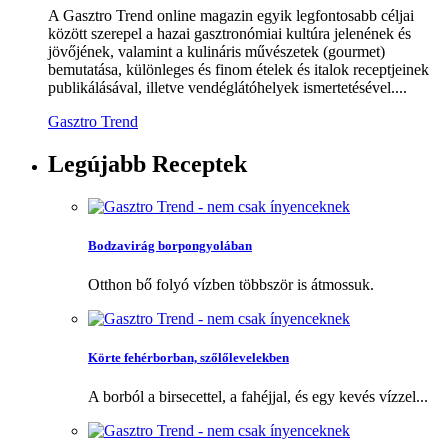
A Gasztro Trend online magazin egyik legfontosabb céljai
között szerepel a hazai gasztronómiai kultúra jelenének és
jövőjének, valamint a kulináris művészetek (gourmet)
bemutatása, különleges és finom ételek és italok receptjeinek
publikálásával, illetve vendéglátóhelyek ismertetésével....
Gasztro Trend
Legújabb
Receptek
Bodzavirág borpongyolában
Otthon bő folyó vízben többször is átmossuk.
Körte fehérborban, szőlőlevelekben
A borból a birsecettel, a fahéjjal, és egy kevés vízzel...