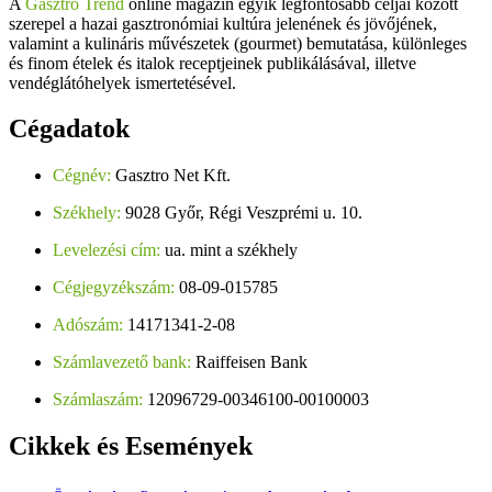
A
Gasztro Trend
online magazin egyik legfontosabb céljai között
szerepel a hazai gasztronómiai kultúra jelenének és jövőjének,
valamint a kulináris művészetek (gourmet) bemutatása, különleges
és finom ételek és italok receptjeinek publikálásával, illetve
vendéglátóhelyek ismertetésével.
Cégadatok
Cégnév:
Gasztro Net Kft.
Székhely:
9028 Győr, Régi Veszprémi u. 10.
Levelezési cím:
ua. mint a székhely
Cégjegyzékszám:
08-09-015785
Adószám:
14171341-2-08
Számlavezető bank:
Raiffeisen Bank
Számlaszám:
12096729-00346100-00100003
Cikkek
és Események