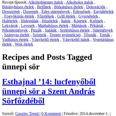
Recept típusok:
Alkoholmentes italok
,
Alkoholos italok
,
Bárányhúsos ételek
,
Befőttek
,
Birkahúsos ételek
,
Dekorációk
,
Desszertek
,
Dzsemek
,
Édes sütemények
,
Édességek
,
Egytálételek
,
Fogyókúrás ételek
,
Főzelékek
,
Grill ételek
,
Gyorsételek
,
Halételek
,
Hidegtálak
,
Húsételek
,
Italok
,
Köretek
,
Krémek
,
Lekvárok
,
Levesek
,
Marhahúsos ételek
,
Mártások
,
Pékáruk
,
Péksütemények
,
Pizzák
,
Saláták
,
Sertéshúsos ételek
,
Sütemények
,
Szárnyas ételek
,
Szörpök
,
Tenger gyümölcsei
,
Tészták
,
Torták
,
Vadhúsos ételek
,
Vágykeltő ételek
,
Vágykeltő italok
,
Vegetáriánus
ételek
,
Wok ételek
Recipes and Posts Tagged
ünnepi sör
Esthajnal ’14: lucfenyőből
ünnepi sör a Szent András
Sörfőzdéből
Szerző:
Gasztro Trend
|
0 Komment
|
Frissítve: 2014.december 1.
|