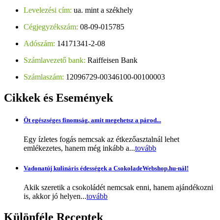
Levelezési cím:
ua. mint a székhely
Cégjegyzékszám:
08-09-015785
Adószám:
14171341-2-08
Számlavezető bank:
Raiffeisen Bank
Számlaszám:
12096729-00346100-00100003
Cikkek
és Események
Öt egészséges finomság, amit megehetsz a párod...
Egy ízletes fogás nemcsak az étkezőasztalnál lehet
emlékezetes, hanem még inkább a...
tovább
Vadonatúj kulináris édességek a CsokoladeWebshop.hu-nál!
Akik szeretik a csokoládét nemcsak enni, hanem ajándékozni
is, akkor jó helyen...
tovább
Különféle
Receptek