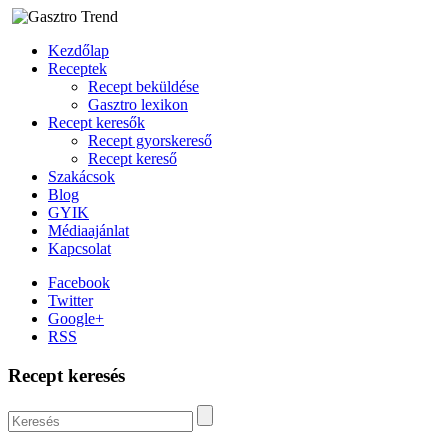
Kezdőlap
Receptek
Recept beküldése
Gasztro lexikon
Recept keresők
Recept gyorskereső
Recept kereső
Szakácsok
Blog
GYIK
Médiaajánlat
Kapcsolat
Facebook
Twitter
Google+
RSS
Recept keresés