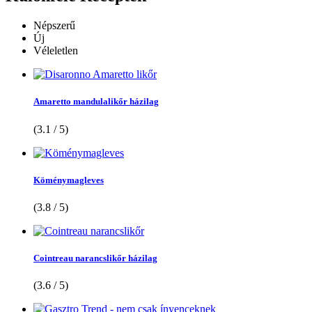
Népszerű
Új
Véleletlen
Amaretto mandulalikőr házilag
(3.1 / 5)
Köménymagleves
(3.8 / 5)
Cointreau narancslikőr házilag
(3.6 / 5)