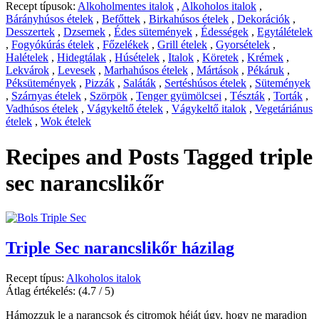
Recept típusok:
Alkoholmentes italok
,
Alkoholos italok
,
Bárányhúsos ételek
,
Befőttek
,
Birkahúsos ételek
,
Dekorációk
,
Desszertek
,
Dzsemek
,
Édes sütemények
,
Édességek
,
Egytálételek
,
Fogyókúrás ételek
,
Főzelékek
,
Grill ételek
,
Gyorsételek
,
Halételek
,
Hidegtálak
,
Húsételek
,
Italok
,
Köretek
,
Krémek
,
Lekvárok
,
Levesek
,
Marhahúsos ételek
,
Mártások
,
Pékáruk
,
Péksütemények
,
Pizzák
,
Saláták
,
Sertéshúsos ételek
,
Sütemények
,
Szárnyas ételek
,
Szörpök
,
Tenger gyümölcsei
,
Tészták
,
Torták
,
Vadhúsos ételek
,
Vágykeltő ételek
,
Vágykeltő italok
,
Vegetáriánus
ételek
,
Wok ételek
Recipes and Posts Tagged
triple
sec narancslikőr
Triple Sec narancslikőr házilag
Recept típus:
Alkoholos italok
Átlag értékelés:
(4.7 / 5)
Hámozzuk le a narancsok és citromok héját úgy, hogy ne maradjon