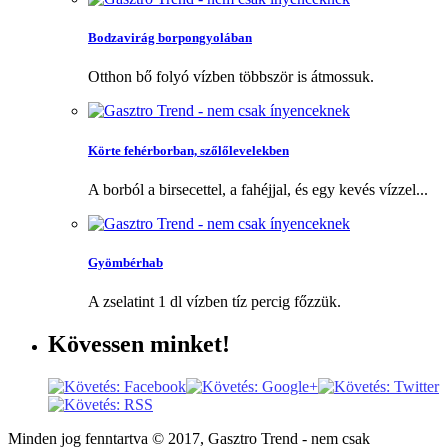
Bodzavirág borpongyolában
Otthon bő folyó vízben többször is átmossuk.
Körte fehérborban, szőlőlevelekben
A borból a birsecettel, a fahéjjal, és egy kevés vízzel...
Gyömbérhab
A zselatint 1 dl vízben tíz percig főzzük.
Kövessen
minket!
Minden jog fenntartva © 2017, Gasztro Trend - nem csak