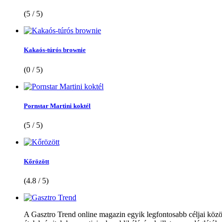
(5 / 5)
Kakaós-túrós brownie
(0 / 5)
Pornstar Martini koktél
(5 / 5)
Kőrözött
(4.8 / 5)
A Gasztro Trend online magazin egyik legfontosabb céljai közöt