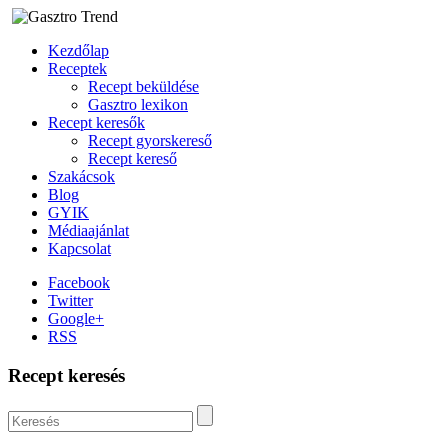
Kezdőlap
Receptek
Recept beküldése
Gasztro lexikon
Recept keresők
Recept gyorskereső
Recept kereső
Szakácsok
Blog
GYIK
Médiaajánlat
Kapcsolat
Facebook
Twitter
Google+
RSS
Recept keresés