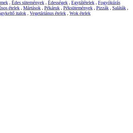
emek
,
Édes sütemények
,
Édességek
,
Egytálételek
,
Fogyókúrás
sos ételek
,
Mártások
,
Pékáruk
,
Péksütemények
,
Pizzák
,
Saláták
,
gykeltő italok
,
Vegetáriánus ételek
,
Wok ételek