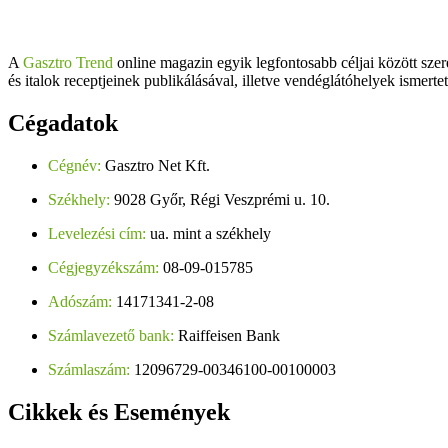
A
Gasztro Trend
online magazin egyik legfontosabb céljai között szer
és italok receptjeinek publikálásával, illetve vendéglátóhelyek ismerte
Cégadatok
Cégnév:
Gasztro Net Kft.
Székhely:
9028 Győr, Régi Veszprémi u. 10.
Levelezési cím:
ua. mint a székhely
Cégjegyzékszám:
08-09-015785
Adószám:
14171341-2-08
Számlavezető bank:
Raiffeisen Bank
Számlaszám:
12096729-00346100-00100003
Cikkek
és Események