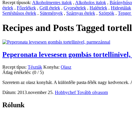
Recept típusok:
Alkoholmentes italok
,
Alkoholos italok
,
Bárányhúsos
ételek
,
Főzelékek
,
Grill ételek
,
Gyorsételek
,
Halételek
,
Hidegtálak
Sertéshúsos ételek
,
Sütemények
,
Szárnyas ételek
,
Szörpök
,
Tenger
Recipes and Posts Tagged
tortell
Peperonata levesesen gombás tortellinivel
Recept típus:
Tészták
Konyha:
Olasz
Átlag értékelés:
(0 / 5)
Szeretem az olasz konyhát. A különféle pasta-félék nagy kedvencek. A 
Dátum: 2013.november 25.
Hobbychef
Tovább olvasom
Rólunk