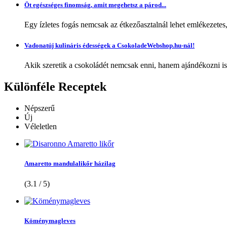
Öt egészséges finomság, amit megehetsz a párod...
Egy ízletes fogás nemcsak az étkezőasztalnál lehet emlékezetes
Vadonatúj kulináris édességek a CsokoladeWebshop.hu-nál!
Akik szeretik a csokoládét nemcsak enni, hanem ajándékozni is,
Különféle
Receptek
Népszerű
Új
Véleletlen
Amaretto mandulalikőr házilag
(3.1 / 5)
Köménymagleves