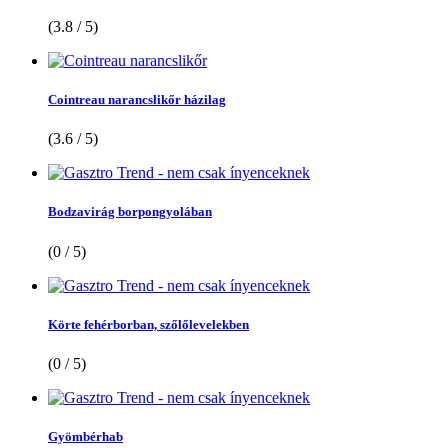
(3.8 / 5)
Cointreau narancslikőr házilag
(3.6 / 5)
Bodzavirág borpongyolában
(0 / 5)
Körte fehérborban, szőlőlevelekben
(0 / 5)
Gyömbérhab