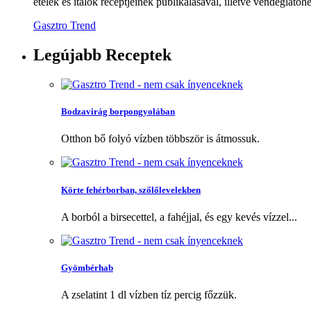
ételek és italok receptjeinek publikálásával, illetve vendéglátóhe
Gasztro Trend
Legújabb
Receptek
Bodzavirág borpongyolában
Otthon bő folyó vízben többször is átmossuk.
Körte fehérborban, szőlőlevelekben
A borból a birsecettel, a fahéjjal, és egy kevés vízzel...
Gyömbérhab
A zselatint 1 dl vízben tíz percig főzzük.