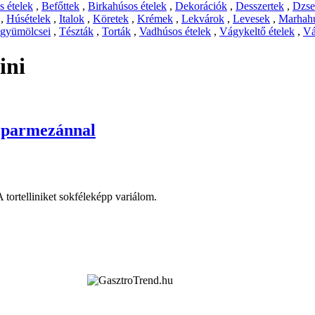
 ételek
,
Befőttek
,
Birkahúsos ételek
,
Dekorációk
,
Desszertek
,
Dzs
,
Húsételek
,
Italok
,
Köretek
,
Krémek
,
Lekvárok
,
Levesek
,
Marhahú
 gyümölcsei
,
Tészták
,
Torták
,
Vadhúsos ételek
,
Vágykeltő ételek
,
Vá
ini
, parmezánnal
tortelliniket sokféleképp variálom.