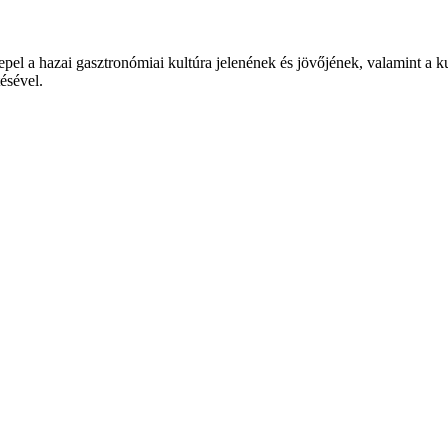
epel a hazai gasztronómiai kultúra jelenének és jövőjének, valamint a 
tésével.