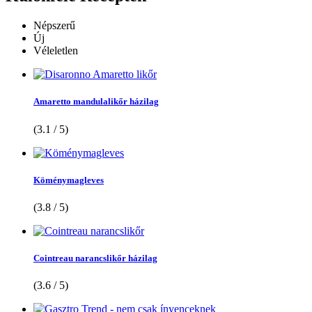
Népszerű
Új
Véleletlen
Amaretto mandulalikőr házilag
(3.1 / 5)
Köménymagleves
(3.8 / 5)
Cointreau narancslikőr házilag
(3.6 / 5)