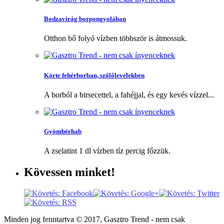
Bodzavirág borpongyolában
Otthon bő folyó vízben többször is átmossuk.
Körte fehérborban, szőlőlevelekben
A borból a birsecettel, a fahéjjal, és egy kevés vízzel...
Gyömbérhab
A zselatint 1 dl vízben tíz percig főzzük.
Kövessen
minket!
Minden jog fenntartva © 2017, Gasztro Trend - nem csak