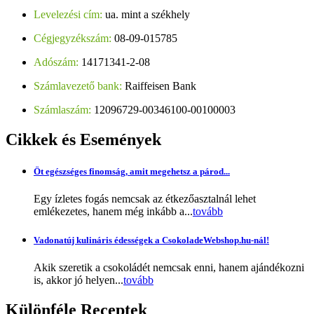
Levelezési cím:
ua. mint a székhely
Cégjegyzékszám:
08-09-015785
Adószám:
14171341-2-08
Számlavezető bank:
Raiffeisen Bank
Számlaszám:
12096729-00346100-00100003
Cikkek
és Események
Öt egészséges finomság, amit megehetsz a párod...
Egy ízletes fogás nemcsak az étkezőasztalnál lehet
emlékezetes, hanem még inkább a...
tovább
Vadonatúj kulináris édességek a CsokoladeWebshop.hu-nál!
Akik szeretik a csokoládét nemcsak enni, hanem ajándékozni
is, akkor jó helyen...
tovább
Különféle
Receptek