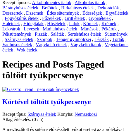
Recept típusok:
Alkoholmentes italok
,
Alkoholos italok
,
Bárányhúsos ételek
,
Befőttek
,
Birkahúsos ételek
,
Dekorációk
,
Desszertek
,
Dzsemek
,
Édes sütemények
,
Édességek
,
Egytálételek
,
Fogyókúrás ételek
,
Főzelékek
,
Grill ételek
,
Gyorsételek
,
Halételek
,
Hidegtálak
,
Húsételek
,
Italok
,
Köretek
,
Krémek
,
Lekvárok
,
Levesek
,
Marhahúsos ételek
,
Mártások
,
Pékáruk
,
Péksütemények
,
Pizzák
,
Saláták
,
Sertéshúsos ételek
,
Sütemények
,
Szárnyas ételek
,
Szörpök
,
Tenger gyümölcsei
,
Tészták
,
Torták
,
Vadhúsos ételek
,
Vágykeltő ételek
,
Vágykeltő italok
,
Vegetáriánus
ételek
,
Wok ételek
Recipes and Posts Tagged
töltött tyúkpecsenye
Körtével töltött tyúkpecsenye
Recept típus:
Szárnyas ételek
Konyha:
Nemzetközi
Átlag értékelés:
(0 / 5)
A megtisztított és sütésre előkészített tyúkot esetleg az aprólékával