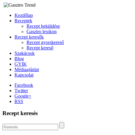
Kezdőlap
Receptek
Recept beküldése
Gasztro lexikon
Recept keresők
Recept gyorskereső
Recept kereső
Szakácsok
Blog
GYIK
Médiaajánlat
Kapcsolat
Facebook
Twitter
Google+
RSS
Recept keresés