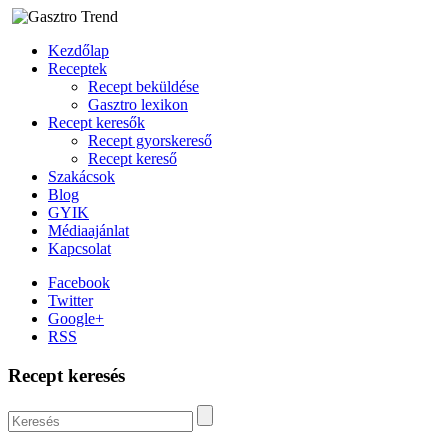
Kezdőlap
Receptek
Recept beküldése
Gasztro lexikon
Recept keresők
Recept gyorskereső
Recept kereső
Szakácsok
Blog
GYIK
Médiaajánlat
Kapcsolat
Facebook
Twitter
Google+
RSS
Recept keresés