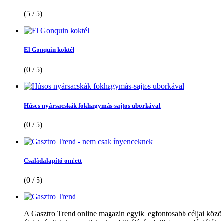
(5 / 5)
El Gonquin koktél
(0 / 5)
Húsos nyársacskák fokhagymás-sajtos uborkával
(0 / 5)
Családalapító omlett
(0 / 5)
A Gasztro Trend online magazin egyik legfontosabb céljai közöt