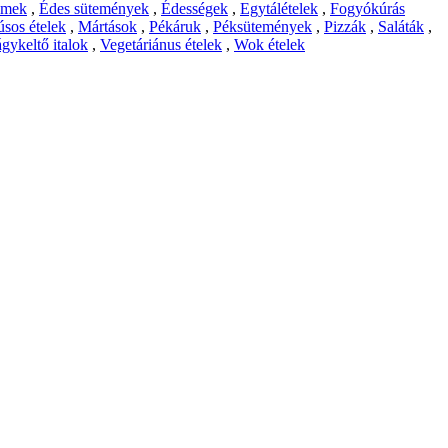
emek
,
Édes sütemények
,
Édességek
,
Egytálételek
,
Fogyókúrás
sos ételek
,
Mártások
,
Pékáruk
,
Péksütemények
,
Pizzák
,
Saláták
,
gykeltő italok
,
Vegetáriánus ételek
,
Wok ételek