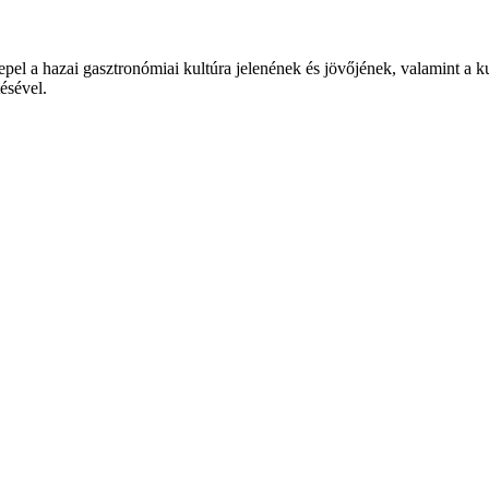
epel a hazai gasztronómiai kultúra jelenének és jövőjének, valamint a 
tésével.