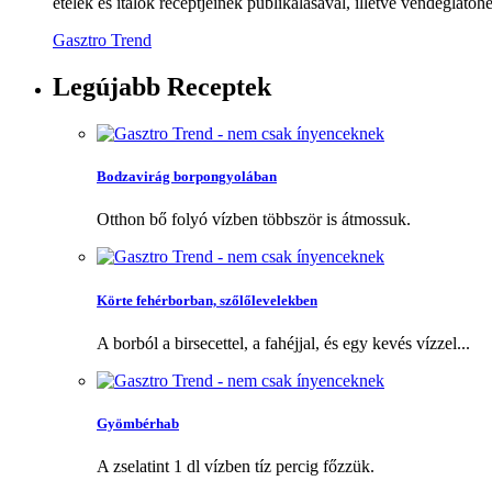
ételek és italok receptjeinek publikálásával, illetve vendéglátóhe
Gasztro Trend
Legújabb
Receptek
Bodzavirág borpongyolában
Otthon bő folyó vízben többször is átmossuk.
Körte fehérborban, szőlőlevelekben
A borból a birsecettel, a fahéjjal, és egy kevés vízzel...
Gyömbérhab
A zselatint 1 dl vízben tíz percig főzzük.