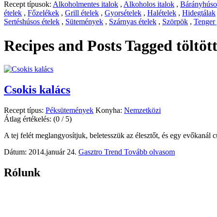
Recept típusok:
Alkoholmentes italok
,
Alkoholos italok
,
Bárányhúsos
ételek
,
Főzelékek
,
Grill ételek
,
Gyorsételek
,
Halételek
,
Hidegtálak
Sertéshúsos ételek
,
Sütemények
,
Szárnyas ételek
,
Szörpök
,
Tenger
Recipes and Posts Tagged
töltöt
Csokis kalács
Recept típus:
Péksütemények
Konyha:
Nemzetközi
Átlag értékelés:
(0 / 5)
A tej felét meglangyosítjuk, beletesszük az élesztőt, és egy evőkanál c
Dátum: 2014.január 24.
Gasztro Trend
Tovább olvasom
Rólunk