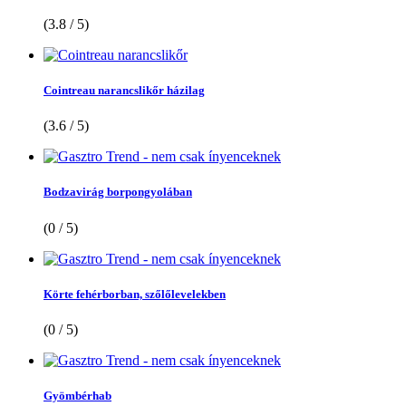
(3.8 / 5)
Cointreau narancslikőr házilag
(3.6 / 5)
Bodzavirág borpongyolában
(0 / 5)
Körte fehérborban, szőlőlevelekben
(0 / 5)
Gyömbérhab