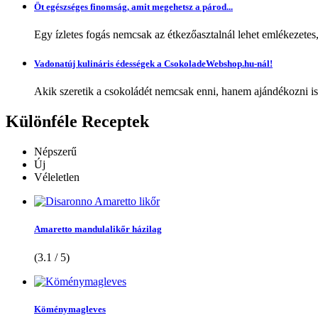
Öt egészséges finomság, amit megehetsz a párod...
Egy ízletes fogás nemcsak az étkezőasztalnál lehet emlékezetes
Vadonatúj kulináris édességek a CsokoladeWebshop.hu-nál!
Akik szeretik a csokoládét nemcsak enni, hanem ajándékozni is,
Különféle
Receptek
Népszerű
Új
Véleletlen
Amaretto mandulalikőr házilag
(3.1 / 5)
Köménymagleves