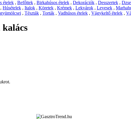
 ételek
,
Befőttek
,
Birkahúsos ételek
,
Dekorációk
,
Desszertek
,
Dzs
,
Húsételek
,
Italok
,
Köretek
,
Krémek
,
Lekvárok
,
Levesek
,
Marhahú
 gyümölcsei
,
Tészták
,
Torták
,
Vadhúsos ételek
,
Vágykeltő ételek
,
Vá
t kalács
ukrot.