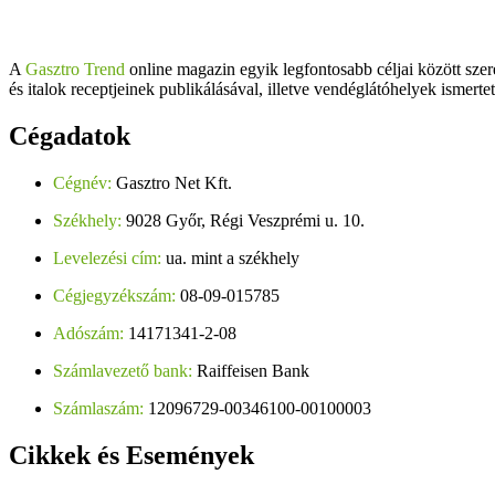
A
Gasztro Trend
online magazin egyik legfontosabb céljai között szer
és italok receptjeinek publikálásával, illetve vendéglátóhelyek ismerte
Cégadatok
Cégnév:
Gasztro Net Kft.
Székhely:
9028 Győr, Régi Veszprémi u. 10.
Levelezési cím:
ua. mint a székhely
Cégjegyzékszám:
08-09-015785
Adószám:
14171341-2-08
Számlavezető bank:
Raiffeisen Bank
Számlaszám:
12096729-00346100-00100003
Cikkek
és Események