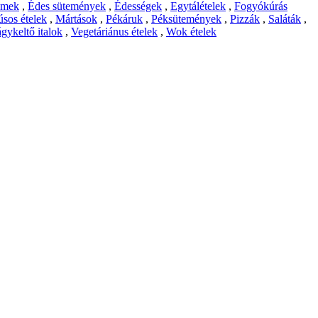
emek
,
Édes sütemények
,
Édességek
,
Egytálételek
,
Fogyókúrás
sos ételek
,
Mártások
,
Pékáruk
,
Péksütemények
,
Pizzák
,
Saláták
,
gykeltő italok
,
Vegetáriánus ételek
,
Wok ételek