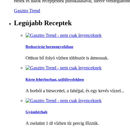
ételek és italok receptjeinek publikálásával, illetve vendéglátóhe
Gasztro Trend
Legújabb
Receptek
Bodzavirág borpongyolában
Otthon bő folyó vízben többször is átmossuk.
Körte fehérborban, szőlőlevelekben
A borból a birsecettel, a fahéjjal, és egy kevés vízzel...
Gyömbérhab
A zselatint 1 dl vízben tíz percig főzzük.