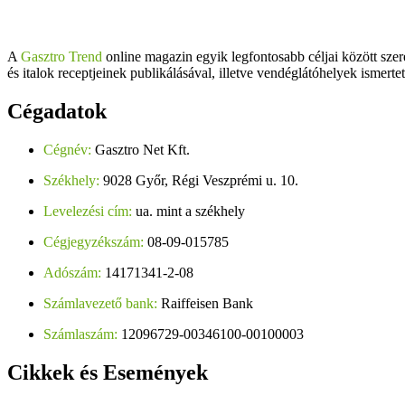
A
Gasztro Trend
online magazin egyik legfontosabb céljai között szer
és italok receptjeinek publikálásával, illetve vendéglátóhelyek ismerte
Cégadatok
Cégnév:
Gasztro Net Kft.
Székhely:
9028 Győr, Régi Veszprémi u. 10.
Levelezési cím:
ua. mint a székhely
Cégjegyzékszám:
08-09-015785
Adószám:
14171341-2-08
Számlavezető bank:
Raiffeisen Bank
Számlaszám:
12096729-00346100-00100003
Cikkek
és Események