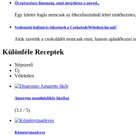
Öt egészséges finomság, amit megehetsz a párod...
Egy ízletes fogás nemcsak az étkezőasztalnál lehet emlékezetes
Vadonatúj kulináris édességek a CsokoladeWebshop.hu-nál!
Akik szeretik a csokoládét nemcsak enni, hanem ajándékozni is,
Különféle
Receptek
Népszerű
Új
Véleletlen
Amaretto mandulalikőr házilag
(3.1 / 5)
Köménymagleves