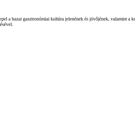
epel a hazai gasztronómiai kultúra jelenének és jövőjének, valamint a 
tésével.