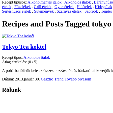
Recept típusok:
Alkoholmentes italok
,
Alkoholos italok
,
Bárányhúsos
ételek
,
Főzelékek
,
Grill ételek
,
Gyorsételek
,
Halételek
,
Hidegtálak
Sertéshúsos ételek
,
Sütemények
,
Szárnyas ételek
,
Szörpök
,
Tenger
Recipes and Posts Tagged
tokyo 
Tokyo Tea koktél
Recept típus:
Alkoholos italok
Átlag értékelés:
(0 / 5)
A pohárba töltsük bele az összes hozzávalót, és bárkanállal keverjük 
Dátum: 2013.január 30.
Gasztro Trend
Tovább olvasom
Rólunk