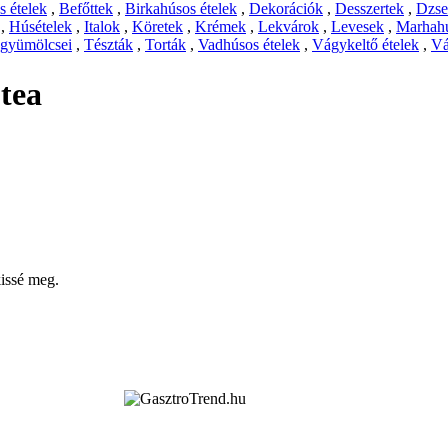
 ételek
,
Befőttek
,
Birkahúsos ételek
,
Dekorációk
,
Desszertek
,
Dzs
,
Húsételek
,
Italok
,
Köretek
,
Krémek
,
Lekvárok
,
Levesek
,
Marhahú
 gyümölcsei
,
Tészták
,
Torták
,
Vadhúsos ételek
,
Vágykeltő ételek
,
Vá
tea
kissé meg.