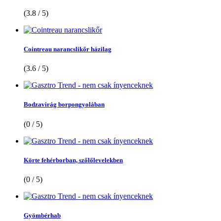
(3.8 / 5)
Cointreau narancslikőr házilag
(3.6 / 5)
Bodzavirág borpongyolában
(0 / 5)
Körte fehérborban, szőlőlevelekben
(0 / 5)
Gyömbérhab