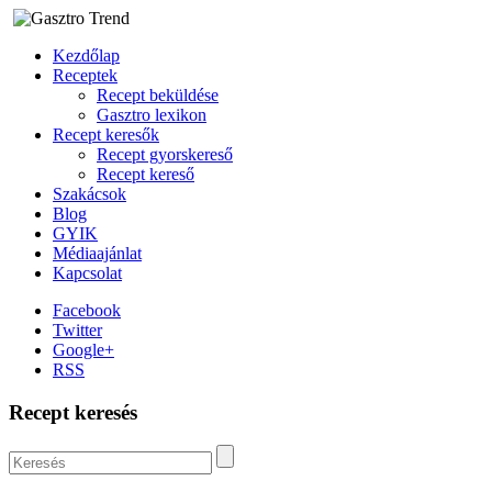
Kezdőlap
Receptek
Recept beküldése
Gasztro lexikon
Recept keresők
Recept gyorskereső
Recept kereső
Szakácsok
Blog
GYIK
Médiaajánlat
Kapcsolat
Facebook
Twitter
Google+
RSS
Recept keresés