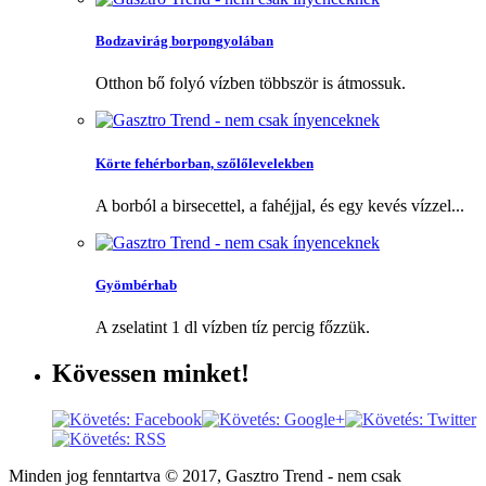
Bodzavirág borpongyolában
Otthon bő folyó vízben többször is átmossuk.
Körte fehérborban, szőlőlevelekben
A borból a birsecettel, a fahéjjal, és egy kevés vízzel...
Gyömbérhab
A zselatint 1 dl vízben tíz percig főzzük.
Kövessen
minket!
Minden jog fenntartva © 2017, Gasztro Trend - nem csak