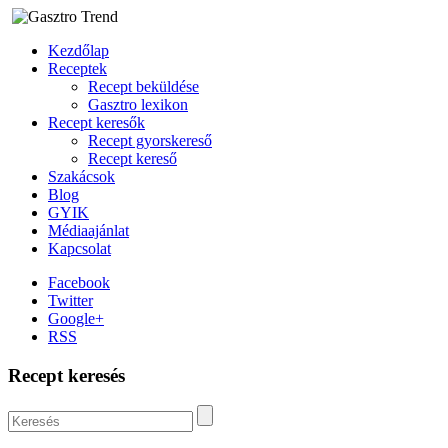
Kezdőlap
Receptek
Recept beküldése
Gasztro lexikon
Recept keresők
Recept gyorskereső
Recept kereső
Szakácsok
Blog
GYIK
Médiaajánlat
Kapcsolat
Facebook
Twitter
Google+
RSS
Recept keresés