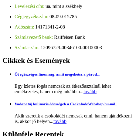
Levelezési cím:
ua. mint a székhely
Cégjegyzékszám:
08-09-015785
Adószám:
14171341-2-08
Számlavezető bank:
Raiffeisen Bank
Számlaszám:
12096729-00346100-00100003
Cikkek
és Események
Öt egészséges finomság, amit megehetsz a párod...
Egy ízletes fogás nemcsak az étkezőasztalnál lehet
emlékezetes, hanem még inkább a...
tovább
Vadonatúj kulináris édességek a CsokoladeWebshop.hu-nál!
Akik szeretik a csokoládét nemcsak enni, hanem ajándékozni
is, akkor jó helyen...
tovább
Különféle
Receptek