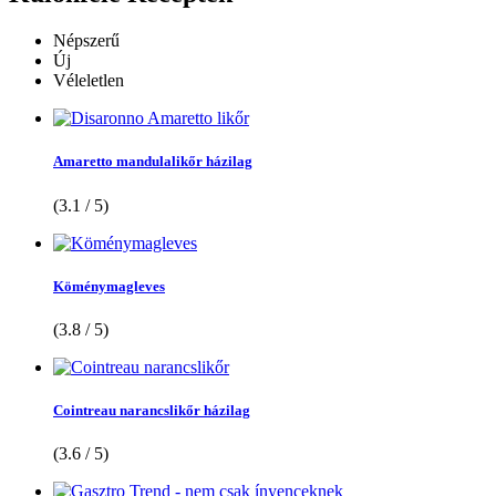
Népszerű
Új
Véleletlen
Amaretto mandulalikőr házilag
(3.1 / 5)
Köménymagleves
(3.8 / 5)
Cointreau narancslikőr házilag
(3.6 / 5)