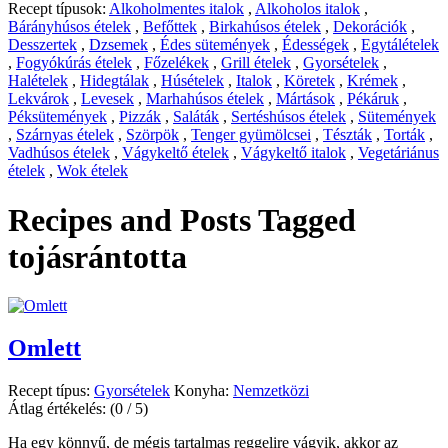
Recept típusok:
Alkoholmentes italok
,
Alkoholos italok
,
Bárányhúsos ételek
,
Befőttek
,
Birkahúsos ételek
,
Dekorációk
,
Desszertek
,
Dzsemek
,
Édes sütemények
,
Édességek
,
Egytálételek
,
Fogyókúrás ételek
,
Főzelékek
,
Grill ételek
,
Gyorsételek
,
Halételek
,
Hidegtálak
,
Húsételek
,
Italok
,
Köretek
,
Krémek
,
Lekvárok
,
Levesek
,
Marhahúsos ételek
,
Mártások
,
Pékáruk
,
Péksütemények
,
Pizzák
,
Saláták
,
Sertéshúsos ételek
,
Sütemények
,
Szárnyas ételek
,
Szörpök
,
Tenger gyümölcsei
,
Tészták
,
Torták
,
Vadhúsos ételek
,
Vágykeltő ételek
,
Vágykeltő italok
,
Vegetáriánus
ételek
,
Wok ételek
Recipes and Posts Tagged
tojásrántotta
Omlett
Recept típus:
Gyorsételek
Konyha:
Nemzetközi
Átlag értékelés:
(0 / 5)
Ha egy könnyű, de mégis tartalmas reggelire vágyik, akkor az