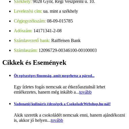
Székhely:
9028 Győr, Régi Veszprémi u. 10.
Levelezési cím:
ua. mint a székhely
Cégjegyzékszám:
08-09-015785
Adószám:
14171341-2-08
Számlavezető bank:
Raiffeisen Bank
Számlaszám:
12096729-00346100-00100003
Cikkek
és Események
Öt egészséges finomság, amit megehetsz a párod...
Egy ízletes fogás nemcsak az étkezőasztalnál lehet
emlékezetes, hanem még inkább a...
tovább
Vadonatúj kulináris édességek a CsokoladeWebshop.hu-nál!
Akik szeretik a csokoládét nemcsak enni, hanem ajándékozni
is, akkor jó helyen...
tovább