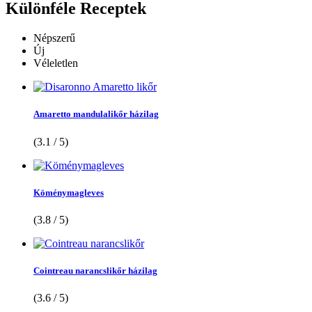
Különféle
Receptek
Népszerű
Új
Véleletlen
Amaretto mandulalikőr házilag
(3.1 / 5)
Köménymagleves
(3.8 / 5)
Cointreau narancslikőr házilag
(3.6 / 5)