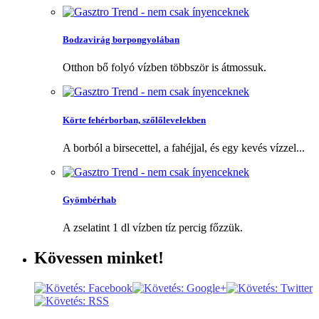
Bodzavirág borpongyolában
Otthon bő folyó vízben többször is átmossuk.
Körte fehérborban, szőlőlevelekben
A borból a birsecettel, a fahéjjal, és egy kevés vízzel...
Gyömbérhab
A zselatint 1 dl vízben tíz percig főzzük.
Kövessen
minket!