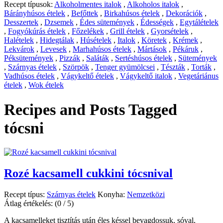
Recept típusok:
Alkoholmentes italok
,
Alkoholos italok
,
Bárányhúsos ételek
,
Befőttek
,
Birkahúsos ételek
,
Dekorációk
,
Desszertek
,
Dzsemek
,
Édes sütemények
,
Édességek
,
Egytálételek
,
Fogyókúrás ételek
,
Főzelékek
,
Grill ételek
,
Gyorsételek
,
Halételek
,
Hidegtálak
,
Húsételek
,
Italok
,
Köretek
,
Krémek
,
Lekvárok
,
Levesek
,
Marhahúsos ételek
,
Mártások
,
Pékáruk
,
Péksütemények
,
Pizzák
,
Saláták
,
Sertéshúsos ételek
,
Sütemények
,
Szárnyas ételek
,
Szörpök
,
Tenger gyümölcsei
,
Tészták
,
Torták
,
Vadhúsos ételek
,
Vágykeltő ételek
,
Vágykeltő italok
,
Vegetáriánus
ételek
,
Wok ételek
Recipes and Posts Tagged
tócsni
Rozé kacsamell cukkini tócsnival
Recept típus:
Szárnyas ételek
Konyha:
Nemzetközi
Átlag értékelés:
(0 / 5)
A kacsamelleket tisztítás után éles késsel bevagdossuk, sóval,