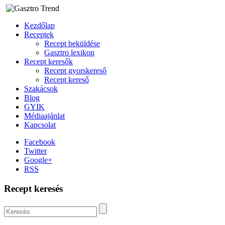
Kezdőlap
Receptek
Recept beküldése
Gasztro lexikon
Recept keresők
Recept gyorskereső
Recept kereső
Szakácsok
Blog
GYIK
Médiaajánlat
Kapcsolat
Facebook
Twitter
Google+
RSS
Recept keresés