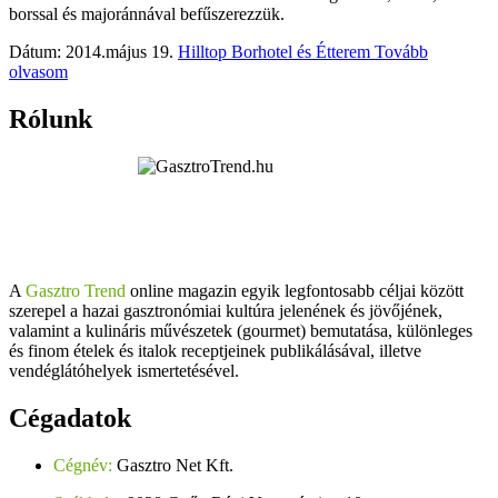
borssal és majoránnával befűszerezzük.
Dátum: 2014.május 19.
Hilltop Borhotel és Étterem
Tovább
olvasom
Rólunk
A
Gasztro Trend
online magazin egyik legfontosabb céljai között
szerepel a hazai gasztronómiai kultúra jelenének és jövőjének,
valamint a kulináris művészetek (gourmet) bemutatása, különleges
és finom ételek és italok receptjeinek publikálásával, illetve
vendéglátóhelyek ismertetésével.
Cégadatok
Cégnév:
Gasztro Net Kft.