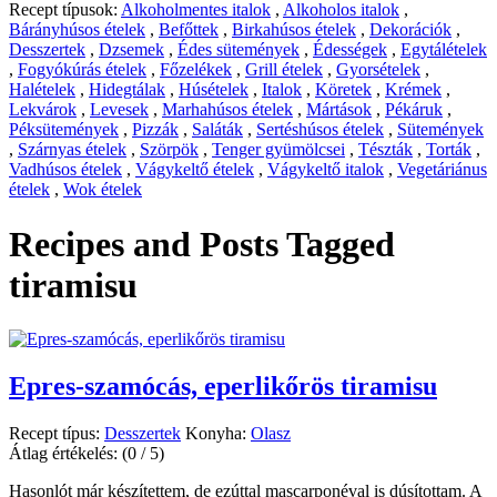
Recept típusok:
Alkoholmentes italok
,
Alkoholos italok
,
Bárányhúsos ételek
,
Befőttek
,
Birkahúsos ételek
,
Dekorációk
,
Desszertek
,
Dzsemek
,
Édes sütemények
,
Édességek
,
Egytálételek
,
Fogyókúrás ételek
,
Főzelékek
,
Grill ételek
,
Gyorsételek
,
Halételek
,
Hidegtálak
,
Húsételek
,
Italok
,
Köretek
,
Krémek
,
Lekvárok
,
Levesek
,
Marhahúsos ételek
,
Mártások
,
Pékáruk
,
Péksütemények
,
Pizzák
,
Saláták
,
Sertéshúsos ételek
,
Sütemények
,
Szárnyas ételek
,
Szörpök
,
Tenger gyümölcsei
,
Tészták
,
Torták
,
Vadhúsos ételek
,
Vágykeltő ételek
,
Vágykeltő italok
,
Vegetáriánus
ételek
,
Wok ételek
Recipes and Posts Tagged
tiramisu
Epres-szamócás, eperlikőrös tiramisu
Recept típus:
Desszertek
Konyha:
Olasz
Átlag értékelés:
(0 / 5)
Hasonlót már készítettem, de ezúttal mascarponéval is dúsítottam. A