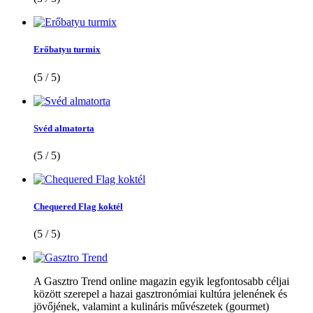
Erőbatyu turmix
(5 / 5)
Svéd almatorta
(5 / 5)
Chequered Flag koktél
(5 / 5)
A Gasztro Trend online magazin egyik legfontosabb céljai
között szerepel a hazai gasztronómiai kultúra jelenének és
jövőjének, valamint a kulináris művészetek (gourmet)