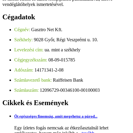
vendéglátóhelyek ismertetésével.
Cégadatok
Cégnév:
Gasztro Net Kft.
Székhely:
9028 Győr, Régi Veszprémi u. 10.
Levelezési cím:
ua. mint a székhely
Cégjegyzékszám:
08-09-015785
Adószám:
14171341-2-08
Számlavezető bank:
Raiffeisen Bank
Számlaszám:
12096729-00346100-00100003
Cikkek
és Események
Öt egészséges finomság, amit megehetsz a párod...
Egy ízletes fogás nemcsak az étkezőasztalnál lehet