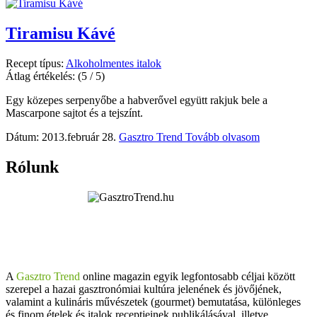
Tiramisu Kávé
Recept típus:
Alkoholmentes italok
Átlag értékelés:
(5 / 5)
Egy közepes serpenyőbe a habverővel együtt rakjuk bele a
Mascarpone sajtot és a tejszínt.
Dátum: 2013.február 28.
Gasztro Trend
Tovább olvasom
Rólunk
A
Gasztro Trend
online magazin egyik legfontosabb céljai között
szerepel a hazai gasztronómiai kultúra jelenének és jövőjének,
valamint a kulináris művészetek (gourmet) bemutatása, különleges
és finom ételek és italok receptjeinek publikálásával, illetve