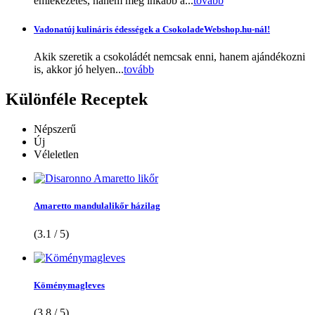
emlékezetes, hanem még inkább a...
tovább
Vadonatúj kulináris édességek a CsokoladeWebshop.hu-nál!
Akik szeretik a csokoládét nemcsak enni, hanem ajándékozni
is, akkor jó helyen...
tovább
Különféle
Receptek
Népszerű
Új
Véleletlen
Amaretto mandulalikőr házilag
(3.1 / 5)
Köménymagleves
(3.8 / 5)