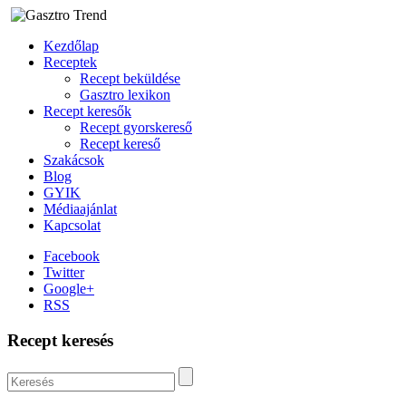
Kezdőlap
Receptek
Recept beküldése
Gasztro lexikon
Recept keresők
Recept gyorskereső
Recept kereső
Szakácsok
Blog
GYIK
Médiaajánlat
Kapcsolat
Facebook
Twitter
Google+
RSS
Recept keresés