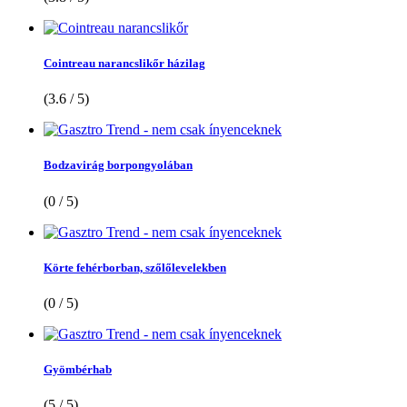
Cointreau narancslikőr házilag
(3.6 / 5)
Bodzavirág borpongyolában
(0 / 5)
Körte fehérborban, szőlőlevelekben
(0 / 5)
Gyömbérhab
(5 / 5)