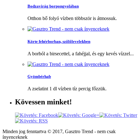
Bodzavirág borpongyolában
Otthon bő folyó vízben többször is átmossuk.
Körte fehérborban, szőlőlevelekben
A borból a birsecettel, a fahéjjal, és egy kevés vízzel...
Gyömbérhab
A zselatint 1 dl vízben tíz percig főzzük.
Kövessen
minket!
Minden jog fenntartva © 2017, Gasztro Trend - nem csak
ínyenceknek