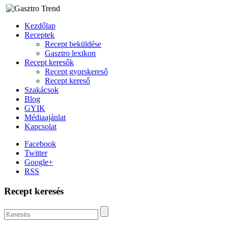
Kezdőlap
Receptek
Recept beküldése
Gasztro lexikon
Recept keresők
Recept gyorskereső
Recept kereső
Szakácsok
Blog
GYIK
Médiaajánlat
Kapcsolat
Facebook
Twitter
Google+
RSS
Recept keresés