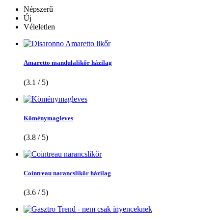
Népszerű
Új
Véleletlen
Amaretto mandulalikőr házilag
(3.1 / 5)
Köménymagleves
(3.8 / 5)
Cointreau narancslikőr házilag
(3.6 / 5)