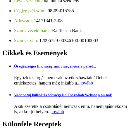
Levelezési cím:
ua. mint a székhely
Cégjegyzékszám:
08-09-015785
Adószám:
14171341-2-08
Számlavezető bank:
Raiffeisen Bank
Számlaszám:
12096729-00346100-00100003
Cikkek
és Események
Öt egészséges finomság, amit megehetsz a párod...
Egy ízletes fogás nemcsak az étkezőasztalnál lehet
emlékezetes, hanem még inkább a...
tovább
Vadonatúj kulináris édességek a CsokoladeWebshop.hu-nál!
Akik szeretik a csokoládét nemcsak enni, hanem ajándékozni
is, akkor jó helyen...
tovább
Különféle
Receptek