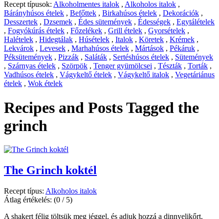
Recept típusok:
Alkoholmentes italok
,
Alkoholos italok
,
Bárányhúsos ételek
,
Befőttek
,
Birkahúsos ételek
,
Dekorációk
,
Desszertek
,
Dzsemek
,
Édes sütemények
,
Édességek
,
Egytálételek
,
Fogyókúrás ételek
,
Főzelékek
,
Grill ételek
,
Gyorsételek
,
Halételek
,
Hidegtálak
,
Húsételek
,
Italok
,
Köretek
,
Krémek
,
Lekvárok
,
Levesek
,
Marhahúsos ételek
,
Mártások
,
Pékáruk
,
Péksütemények
,
Pizzák
,
Saláták
,
Sertéshúsos ételek
,
Sütemények
,
Szárnyas ételek
,
Szörpök
,
Tenger gyümölcsei
,
Tészták
,
Torták
,
Vadhúsos ételek
,
Vágykeltő ételek
,
Vágykeltő italok
,
Vegetáriánus
ételek
,
Wok ételek
Recipes and Posts Tagged
the
grinch
The Grinch koktél
Recept típus:
Alkoholos italok
Átlag értékelés:
(0 / 5)
A shakert félig töltsük meg jéggel, és adjuk hozzá a dinnyelikőrt.