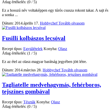
Átlag értékelés:
(0 / 5)
Ez a hosszú név voltaképpen egy túrós csusza rokont takar. A sajt és
a sonka ...
Dátum: 2014.április 17.
Hobbychef
Tovább olvasom
Fusilli kolbászos lecsóval
Recept típus:
Egytálételek
Konyha:
Olasz
Átlag értékelés:
(1 / 5)
Ez az étel az olasz-magyar barátság jegyében jött létre.
Dátum: 2014.március 28.
Hobbychef
Tovább olvasom
Tagliatelle medvehagymás, fehérboros,
tejszínes gombával
Recept típus:
Tészták
Konyha:
Olasz
Átlag értékelés:
(0 / 5)