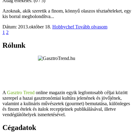
Átlag értékelés:
(0 / 5)
Azoknak, akik szeretik a finom, könnyű olaszos tésztaételeket, egy
kis borral megbolondítva...
Dátum: 2013.október 18.
Hobbychef
Tovább olvasom
1
2
Rólunk
A
Gasztro Trend
online magazin egyik legfontosabb céljai között
szerepel a hazai gasztronómiai kultúra jelenének és jövőjének,
valamint a kulináris művészetek (gourmet) bemutatása, különleges
és finom ételek és italok receptjeinek publikálásával, illetve
vendéglátóhelyek ismertetésével.
Cégadatok