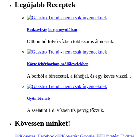
Legújabb
Receptek
Bodzavirág borpongyolában
Otthon bő folyó vízben többször is átmossuk.
Körte fehérborban, szőlőlevelekben
A borból a birsecettel, a fahéjjal, és egy kevés vízzel...
Gyömbérhab
A zselatint 1 dl vízben tíz percig főzzük.
Kövessen
minket!