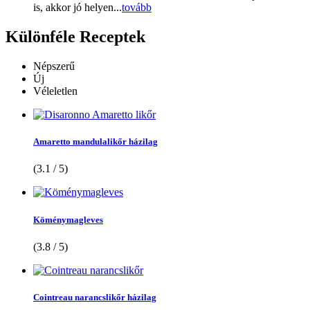
is, akkor jó helyen...
tovább
Különféle
Receptek
Népszerű
Új
Véleletlen
Amaretto mandulalikőr házilag
(3.1 / 5)
Köménymagleves
(3.8 / 5)
Cointreau narancslikőr házilag