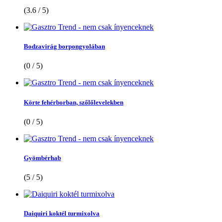
(3.6 / 5)
Bodzavirág borpongyolában
(0 / 5)
Körte fehérborban, szőlőlevelekben
(0 / 5)
Gyömbérhab
(5 / 5)
Daiquiri koktél turmixolva