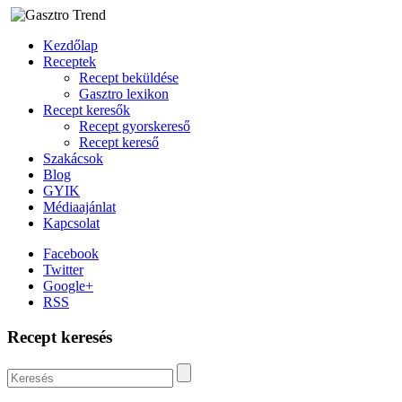
Kezdőlap
Receptek
Recept beküldése
Gasztro lexikon
Recept keresők
Recept gyorskereső
Recept kereső
Szakácsok
Blog
GYIK
Médiaajánlat
Kapcsolat
Facebook
Twitter
Google+
RSS
Recept keresés