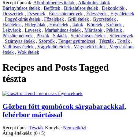
Recept típusok:
Alkoholmentes italok
,
Alkoholos italok
,
Bárányhúsos ételek
,
Befőttek
,
Birkahúsos ételek
,
Dekorációk
,
Desszertek
,
Dzsemek
,
Édes sütemények
,
Édességek
,
Egytálételek
,
Fogyókúrás ételek
,
Főzelékek
,
Grill ételek
,
Gyorsételek
,
Halételek
,
Hidegtálak
,
Húsételek
,
Italok
,
Köretek
,
Krémek
,
Lekvárok
,
Levesek
,
Marhahúsos ételek
,
Mártások
,
Pékáruk
,
Péksütemények
,
Pizzák
,
Saláták
,
Sertéshúsos ételek
,
Sütemények
,
Szárnyas ételek
,
Szörpök
,
Tenger gyümölcsei
,
Tészták
,
Torták
,
Vadhúsos ételek
,
Vágykeltő ételek
,
Vágykeltő italok
,
Vegetáriánus
ételek
,
Wok ételek
Recipes and Posts Tagged
tészta
Gőzben főtt gombócok sárgabarackkal,
fehérbor mártással
Recept típus:
Tészták
Konyha:
Nemzetközi
Átlag értékelés:
(0 / 5)