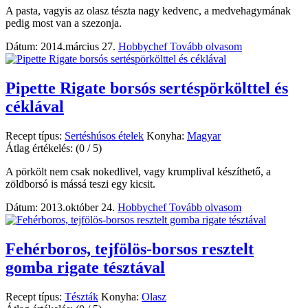
A pasta, vagyis az olasz tészta nagy kedvenc, a medvehagymának
pedig most van a szezonja.
Dátum: 2014.március 27.
Hobbychef
Tovább olvasom
Pipette Rigate borsós sertéspörkölttel és
céklával
Recept típus:
Sertéshúsos ételek
Konyha:
Magyar
Átlag értékelés:
(0 / 5)
A pörkölt nem csak nokedlivel, vagy krumplival készíthető, a
zöldborsó is mássá teszi egy kicsit.
Dátum: 2013.október 24.
Hobbychef
Tovább olvasom
Fehérboros, tejfölös-borsos resztelt
gomba rigate tésztával
Recept típus:
Tészták
Konyha:
Olasz