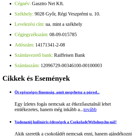
Cégnév:
Gasztro Net Kft.
Székhely:
9028 Győr, Régi Veszprémi u. 10.
Levelezési cím:
ua. mint a székhely
Cégjegyzékszám:
08-09-015785
Adószám:
14171341-2-08
Számlavezető bank:
Raiffeisen Bank
Számlaszám:
12096729-00346100-00100003
Cikkek
és Események
Öt egészséges finomság, amit megehetsz a párod...
Egy ízletes fogás nemcsak az étkezőasztalnál lehet
emlékezetes, hanem még inkább a...
tovább
Vadonatúj kulináris édességek a CsokoladeWebshop.hu-nál!
Akik szeretik a csokoládét nemcsak enni, hanem ajándékozni