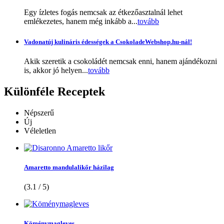
Egy ízletes fogás nemcsak az étkezőasztalnál lehet
emlékezetes, hanem még inkább a...
tovább
Vadonatúj kulináris édességek a CsokoladeWebshop.hu-nál!
Akik szeretik a csokoládét nemcsak enni, hanem ajándékozni
is, akkor jó helyen...
tovább
Különféle
Receptek
Népszerű
Új
Véleletlen
Amaretto mandulalikőr házilag
(3.1 / 5)
Köménymagleves