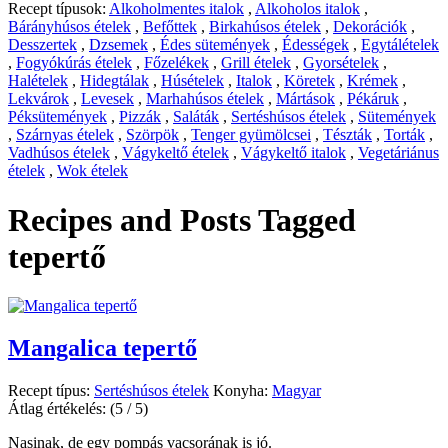
Recept típusok:
Alkoholmentes italok
,
Alkoholos italok
,
Bárányhúsos ételek
,
Befőttek
,
Birkahúsos ételek
,
Dekorációk
,
Desszertek
,
Dzsemek
,
Édes sütemények
,
Édességek
,
Egytálételek
,
Fogyókúrás ételek
,
Főzelékek
,
Grill ételek
,
Gyorsételek
,
Halételek
,
Hidegtálak
,
Húsételek
,
Italok
,
Köretek
,
Krémek
,
Lekvárok
,
Levesek
,
Marhahúsos ételek
,
Mártások
,
Pékáruk
,
Péksütemények
,
Pizzák
,
Saláták
,
Sertéshúsos ételek
,
Sütemények
,
Szárnyas ételek
,
Szörpök
,
Tenger gyümölcsei
,
Tészták
,
Torták
,
Vadhúsos ételek
,
Vágykeltő ételek
,
Vágykeltő italok
,
Vegetáriánus
ételek
,
Wok ételek
Recipes and Posts Tagged
tepertő
Mangalica tepertő
Recept típus:
Sertéshúsos ételek
Konyha:
Magyar
Átlag értékelés:
(5 / 5)
Nasinak, de egy pompás vacsorának is jó.