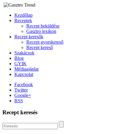
Kezdőlap
Receptek
Recept beküldése
Gasztro lexikon
Recept keresők
Recept gyorskereső
Recept kereső
Szakácsok
Blog
GYIK
Médiaajánlat
Kapcsolat
Facebook
Twitter
Google+
RSS
Recept keresés