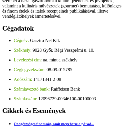
szerepel a hazai gasztronómiai kultúra jelenének és jövőjének,
valamint a kulináris művészetek (gourmet) bemutatása, különleges
és finom ételek és italok receptjeinek publikálásával, illetve
vendéglátóhelyek ismertetésével.
Cégadatok
Cégnév:
Gasztro Net Kft.
Székhely:
9028 Győr, Régi Veszprémi u. 10.
Levelezési cím:
ua. mint a székhely
Cégjegyzékszám:
08-09-015785
Adószám:
14171341-2-08
Számlavezető bank:
Raiffeisen Bank
Számlaszám:
12096729-00346100-00100003
Cikkek
és Események
Öt egészséges finomság, amit megehetsz a párod...