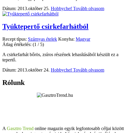
Dátum: 2013.október 25.
Hobbychef
Tovább olvasom
Tyúktepertő csirkefarhátból
Recept típus:
Szárnyas ételek
Konyha:
Magyar
Átlag értékelés:
(1 / 5)
A csirkefarhát bőrös, zsíros részének lehasításából készült ez a
tepertő.
Dátum: 2013.október 24.
Hobbychef
Tovább olvasom
Rólunk
A
Gasztro Trend
online magazin egyik legfontosabb céljai között