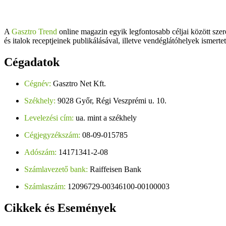
A
Gasztro Trend
online magazin egyik legfontosabb céljai között szer
és italok receptjeinek publikálásával, illetve vendéglátóhelyek ismerte
Cégadatok
Cégnév:
Gasztro Net Kft.
Székhely:
9028 Győr, Régi Veszprémi u. 10.
Levelezési cím:
ua. mint a székhely
Cégjegyzékszám:
08-09-015785
Adószám:
14171341-2-08
Számlavezető bank:
Raiffeisen Bank
Számlaszám:
12096729-00346100-00100003
Cikkek
és Események