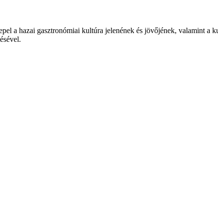
epel a hazai gasztronómiai kultúra jelenének és jövőjének, valamint a 
tésével.