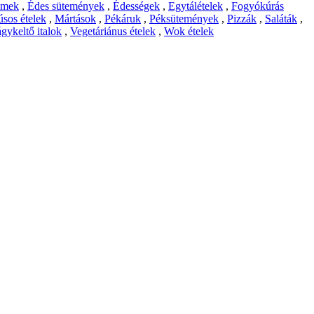
emek
,
Édes sütemények
,
Édességek
,
Egytálételek
,
Fogyókúrás
sos ételek
,
Mártások
,
Pékáruk
,
Péksütemények
,
Pizzák
,
Saláták
,
gykeltő italok
,
Vegetáriánus ételek
,
Wok ételek