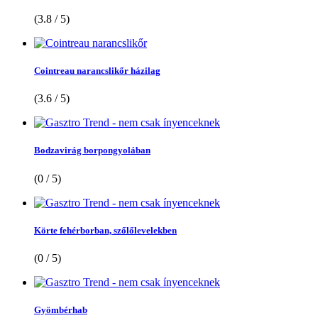
(3.8 / 5)
Cointreau narancslikőr házilag
(3.6 / 5)
Bodzavirág borpongyolában
(0 / 5)
Körte fehérborban, szőlőlevelekben
(0 / 5)
Gyömbérhab