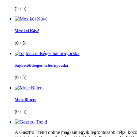
(5 / 5)
Mexikói Kávé
(0 / 5)
Sajtos-zöldséges haltornyocska
(0 / 5)
Mole Bitters
(0 / 5)
A Gasztro Trend online magazin egyik legfontosabb céljai közöt