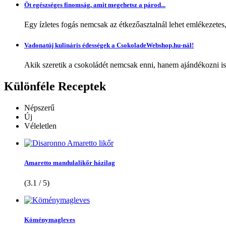
Öt egészséges finomság, amit megehetsz a párod...
Egy ízletes fogás nemcsak az étkezőasztalnál lehet emlékezetes
Vadonatúj kulináris édességek a CsokoladeWebshop.hu-nál!
Akik szeretik a csokoládét nemcsak enni, hanem ajándékozni is,
Különféle
Receptek
Népszerű
Új
Véleletlen
Amaretto mandulalikőr házilag
(3.1 / 5)
Köménymagleves