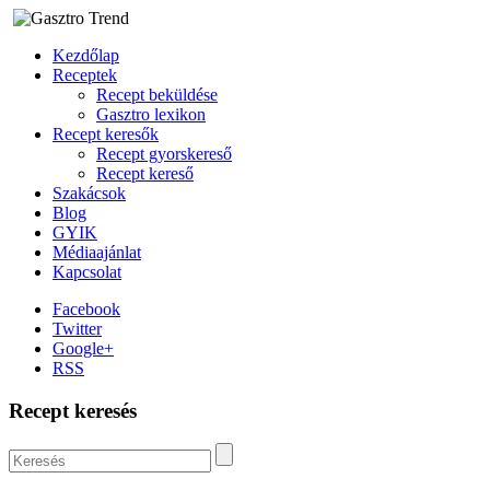
Kezdőlap
Receptek
Recept beküldése
Gasztro lexikon
Recept keresők
Recept gyorskereső
Recept kereső
Szakácsok
Blog
GYIK
Médiaajánlat
Kapcsolat
Facebook
Twitter
Google+
RSS
Recept keresés