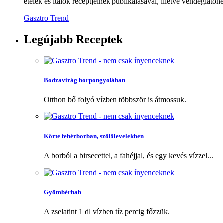
ételek és italok receptjeinek publikálásával, illetve vendéglátóhe
Gasztro Trend
Legújabb
Receptek
Bodzavirág borpongyolában
Otthon bő folyó vízben többször is átmossuk.
Körte fehérborban, szőlőlevelekben
A borból a birsecettel, a fahéjjal, és egy kevés vízzel...
Gyömbérhab
A zselatint 1 dl vízben tíz percig főzzük.