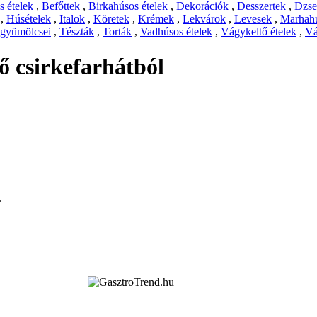
 ételek
,
Befőttek
,
Birkahúsos ételek
,
Dekorációk
,
Desszertek
,
Dzs
,
Húsételek
,
Italok
,
Köretek
,
Krémek
,
Lekvárok
,
Levesek
,
Marhahú
 gyümölcsei
,
Tészták
,
Torták
,
Vadhúsos ételek
,
Vágykeltő ételek
,
Vá
ő csirkefarhátból
.