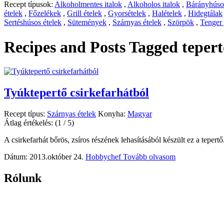
Recept típusok:
Alkoholmentes italok
,
Alkoholos italok
,
Bárányhúsos
ételek
,
Főzelékek
,
Grill ételek
,
Gyorsételek
,
Halételek
,
Hidegtálak
Sertéshúsos ételek
,
Sütemények
,
Szárnyas ételek
,
Szörpök
,
Tenger
Recipes and Posts Tagged
tepert
Tyúktepertő csirkefarhátból
Recept típus:
Szárnyas ételek
Konyha:
Magyar
Átlag értékelés:
(1 / 5)
A csirkefarhát bőrös, zsíros részének lehasításából készült ez a tepertő
Dátum: 2013.október 24.
Hobbychef
Tovább olvasom
Rólunk