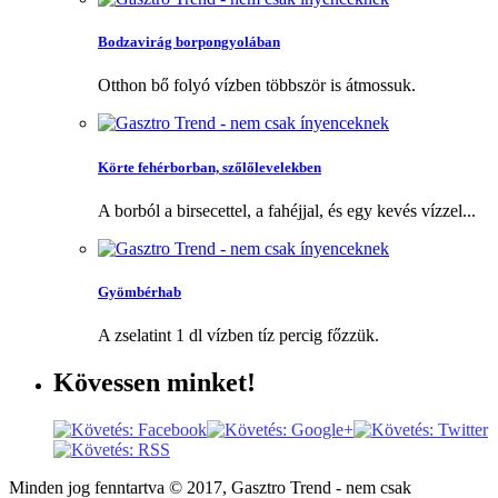
Bodzavirág borpongyolában
Otthon bő folyó vízben többször is átmossuk.
Körte fehérborban, szőlőlevelekben
A borból a birsecettel, a fahéjjal, és egy kevés vízzel...
Gyömbérhab
A zselatint 1 dl vízben tíz percig főzzük.
Kövessen
minket!
Minden jog fenntartva © 2017, Gasztro Trend - nem csak