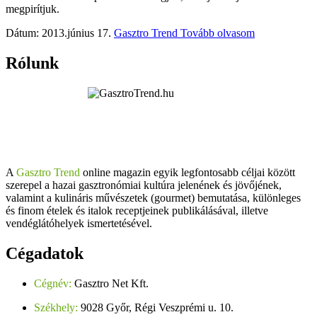
megpirítjuk.
Dátum: 2013.június 17.
Gasztro Trend
Tovább olvasom
Rólunk
A
Gasztro Trend
online magazin egyik legfontosabb céljai között
szerepel a hazai gasztronómiai kultúra jelenének és jövőjének,
valamint a kulináris művészetek (gourmet) bemutatása, különleges
és finom ételek és italok receptjeinek publikálásával, illetve
vendéglátóhelyek ismertetésével.
Cégadatok
Cégnév:
Gasztro Net Kft.
Székhely:
9028 Győr, Régi Veszprémi u. 10.