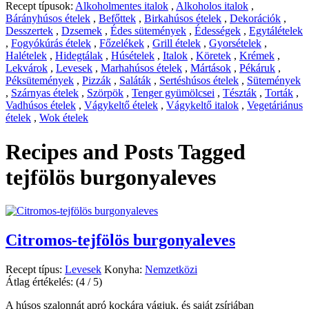
Recept típusok:
Alkoholmentes italok
,
Alkoholos italok
,
Bárányhúsos ételek
,
Befőttek
,
Birkahúsos ételek
,
Dekorációk
,
Desszertek
,
Dzsemek
,
Édes sütemények
,
Édességek
,
Egytálételek
,
Fogyókúrás ételek
,
Főzelékek
,
Grill ételek
,
Gyorsételek
,
Halételek
,
Hidegtálak
,
Húsételek
,
Italok
,
Köretek
,
Krémek
,
Lekvárok
,
Levesek
,
Marhahúsos ételek
,
Mártások
,
Pékáruk
,
Péksütemények
,
Pizzák
,
Saláták
,
Sertéshúsos ételek
,
Sütemények
,
Szárnyas ételek
,
Szörpök
,
Tenger gyümölcsei
,
Tészták
,
Torták
,
Vadhúsos ételek
,
Vágykeltő ételek
,
Vágykeltő italok
,
Vegetáriánus
ételek
,
Wok ételek
Recipes and Posts Tagged
tejfölös burgonyaleves
Citromos-tejfölös burgonyaleves
Recept típus:
Levesek
Konyha:
Nemzetközi
Átlag értékelés:
(4 / 5)
A húsos szalonnát apró kockára vágjuk, és saját zsírjában