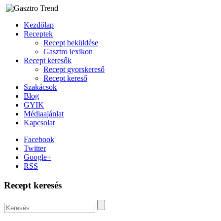
Kezdőlap
Receptek
Recept beküldése
Gasztro lexikon
Recept keresők
Recept gyorskereső
Recept kereső
Szakácsok
Blog
GYIK
Médiaajánlat
Kapcsolat
Facebook
Twitter
Google+
RSS
Recept keresés