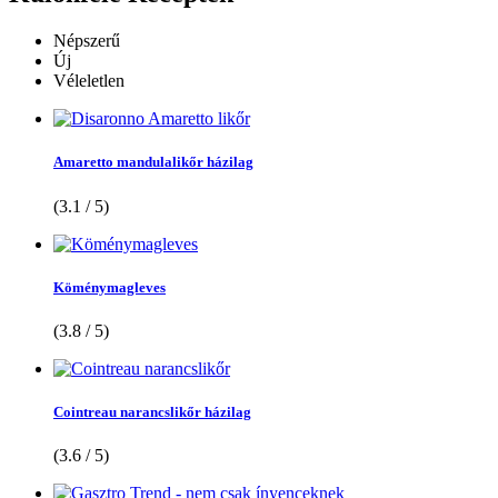
Népszerű
Új
Véleletlen
Amaretto mandulalikőr házilag
(3.1 / 5)
Köménymagleves
(3.8 / 5)
Cointreau narancslikőr házilag
(3.6 / 5)