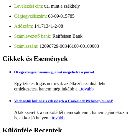
Levelezési cím:
ua. mint a székhely
Cégjegyzékszám:
08-09-015785
Adószám:
14171341-2-08
Számlavezető bank:
Raiffeisen Bank
Számlaszám:
12096729-00346100-00100003
Cikkek
és Események
Öt egészséges finomság, amit megehetsz a párod...
Egy ízletes fogás nemcsak az étkezőasztalnál lehet
emlékezetes, hanem még inkább a...
tovább
Vadonatúj kulináris édességek a CsokoladeWebshop.hu-nál!
Akik szeretik a csokoládét nemcsak enni, hanem ajándékozni
is, akkor jó helyen...
tovább
Különféle
Receptek