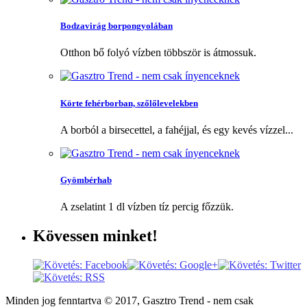
Bodzavirág borpongyolában
Otthon bő folyó vízben többször is átmossuk.
Körte fehérborban, szőlőlevelekben
A borból a birsecettel, a fahéjjal, és egy kevés vízzel...
Gyömbérhab
A zselatint 1 dl vízben tíz percig főzzük.
Kövessen
minket!
Minden jog fenntartva © 2017, Gasztro Trend - nem csak