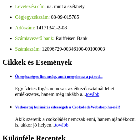
Levelezési cím:
ua. mint a székhely
Cégjegyzékszám:
08-09-015785
Adószám:
14171341-2-08
Számlavezető bank:
Raiffeisen Bank
Számlaszám:
12096729-00346100-00100003
Cikkek
és Események
Öt egészséges finomság, amit megehetsz a párod...
Egy ízletes fogás nemcsak az étkezőasztalnál lehet
emlékezetes, hanem még inkább a...
tovább
Vadonatúj kulináris édességek a CsokoladeWebshop.hu-nál!
Akik szeretik a csokoládét nemcsak enni, hanem ajándékozni
is, akkor jó helyen...
tovább
Különféle
Receptek