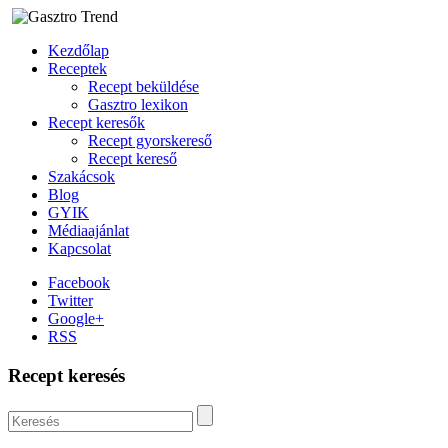
Kezdőlap
Receptek
Recept beküldése
Gasztro lexikon
Recept keresők
Recept gyorskereső
Recept kereső
Szakácsok
Blog
GYIK
Médiaajánlat
Kapcsolat
Facebook
Twitter
Google+
RSS
Recept keresés