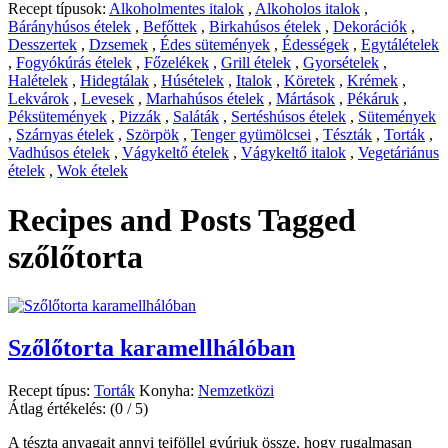
Recept típusok:
Alkoholmentes italok
,
Alkoholos italok
,
Bárányhúsos ételek
,
Befőttek
,
Birkahúsos ételek
,
Dekorációk
,
Desszertek
,
Dzsemek
,
Édes sütemények
,
Édességek
,
Egytálételek
,
Fogyókúrás ételek
,
Főzelékek
,
Grill ételek
,
Gyorsételek
,
Halételek
,
Hidegtálak
,
Húsételek
,
Italok
,
Köretek
,
Krémek
,
Lekvárok
,
Levesek
,
Marhahúsos ételek
,
Mártások
,
Pékáruk
,
Péksütemények
,
Pizzák
,
Saláták
,
Sertéshúsos ételek
,
Sütemények
,
Szárnyas ételek
,
Szörpök
,
Tenger gyümölcsei
,
Tészták
,
Torták
,
Vadhúsos ételek
,
Vágykeltő ételek
,
Vágykeltő italok
,
Vegetáriánus
ételek
,
Wok ételek
Recipes and Posts Tagged
szőlőtorta
Szőlőtorta karamellhálóban
Recept típus:
Torták
Konyha:
Nemzetközi
Átlag értékelés:
(0 / 5)
A tészta anyagait annyi tejföllel gyúrjuk össze, hogy rugalmasan