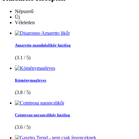
Népszerű
Új
Véleletlen
Amaretto mandulalikőr házilag
(3.1 / 5)
Köménymagleves
(3.8 / 5)
Cointreau narancslikőr házilag
(3.6 / 5)