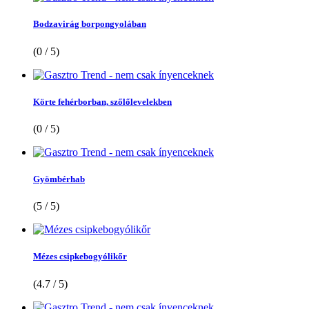
Bodzavirág borpongyolában
(0 / 5)
Körte fehérborban, szőlőlevelekben
(0 / 5)
Gyömbérhab
(5 / 5)
Mézes csipkebogyólikőr
(4.7 / 5)