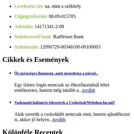
Levelezési cím:
ua. mint a székhely
Cégjegyzékszám:
08-09-015785
Adószám:
14171341-2-08
Számlavezető bank:
Raiffeisen Bank
Számlaszám:
12096729-00346100-00100003
Cikkek
és Események
Öt egészséges finomság, amit megehetsz a párod...
Egy ízletes fogás nemcsak az étkezőasztalnál lehet
emlékezetes, hanem még inkább a...
tovább
Vadonatúj kulináris édességek a CsokoladeWebshop.hu-nál!
Akik szeretik a csokoládét nemcsak enni, hanem ajándékozni
is, akkor jó helyen...
tovább
Különféle
Receptek