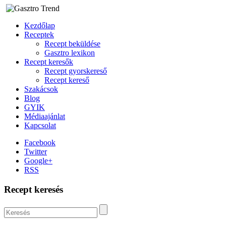
Kezdőlap
Receptek
Recept beküldése
Gasztro lexikon
Recept keresők
Recept gyorskereső
Recept kereső
Szakácsok
Blog
GYIK
Médiaajánlat
Kapcsolat
Facebook
Twitter
Google+
RSS
Recept keresés