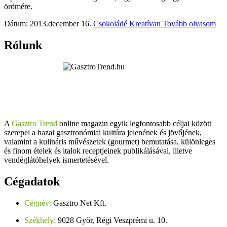
örömére.
Dátum: 2013.december 16.
Csokoládé Kreatívan
Tovább olvasom
Rólunk
A
Gasztro Trend
online magazin egyik legfontosabb céljai között
szerepel a hazai gasztronómiai kultúra jelenének és jövőjének,
valamint a kulináris művészetek (gourmet) bemutatása, különleges
és finom ételek és italok receptjeinek publikálásával, illetve
vendéglátóhelyek ismertetésével.
Cégadatok
Cégnév:
Gasztro Net Kft.
Székhely:
9028 Győr, Régi Veszprémi u. 10.