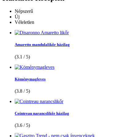
Népszerű
Új
Véleletlen
Amaretto mandulalikőr házilag
(3.1 / 5)
Köménymagleves
(3.8 / 5)
Cointreau narancslikőr házilag
(3.6 / 5)