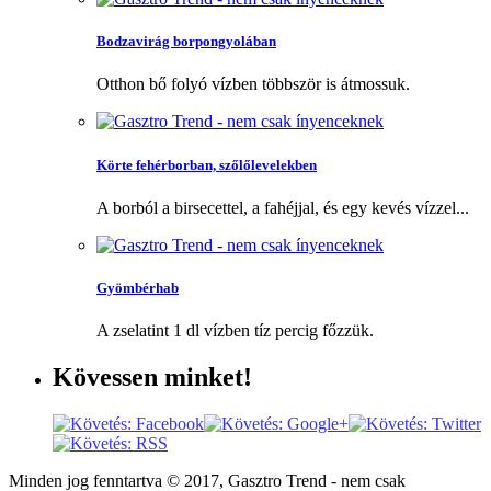
Bodzavirág borpongyolában
Otthon bő folyó vízben többször is átmossuk.
Körte fehérborban, szőlőlevelekben
A borból a birsecettel, a fahéjjal, és egy kevés vízzel...
Gyömbérhab
A zselatint 1 dl vízben tíz percig főzzük.
Kövessen
minket!
Minden jog fenntartva © 2017, Gasztro Trend - nem csak