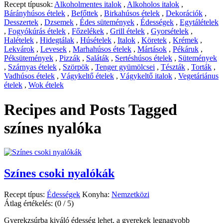
Recept típusok:
Alkoholmentes italok
,
Alkoholos italok
,
Bárányhúsos ételek
,
Befőttek
,
Birkahúsos ételek
,
Dekorációk
,
Desszertek
,
Dzsemek
,
Édes sütemények
,
Édességek
,
Egytálételek
,
Fogyókúrás ételek
,
Főzelékek
,
Grill ételek
,
Gyorsételek
,
Halételek
,
Hidegtálak
,
Húsételek
,
Italok
,
Köretek
,
Krémek
,
Lekvárok
,
Levesek
,
Marhahúsos ételek
,
Mártások
,
Pékáruk
,
Péksütemények
,
Pizzák
,
Saláták
,
Sertéshúsos ételek
,
Sütemények
,
Szárnyas ételek
,
Szörpök
,
Tenger gyümölcsei
,
Tészták
,
Torták
,
Vadhúsos ételek
,
Vágykeltő ételek
,
Vágykeltő italok
,
Vegetáriánus
ételek
,
Wok ételek
Recipes and Posts Tagged
színes nyalóka
Színes csoki nyalókák
Recept típus:
Édességek
Konyha:
Nemzetközi
Átlag értékelés:
(0 / 5)
Gyerekzsúrba kiváló édesség lehet, a gyerekek legnagyobb