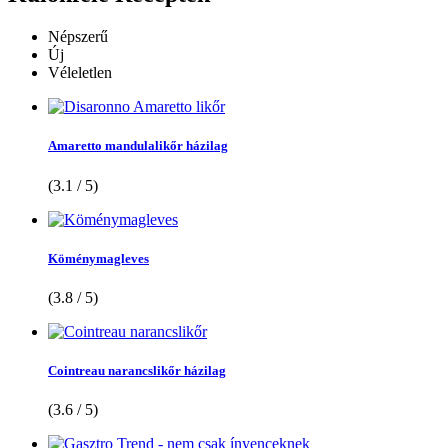
Népszerű
Új
Véleletlen
Amaretto mandulalikőr házilag
(3.1 / 5)
Köménymagleves
(3.8 / 5)
Cointreau narancslikőr házilag
(3.6 / 5)