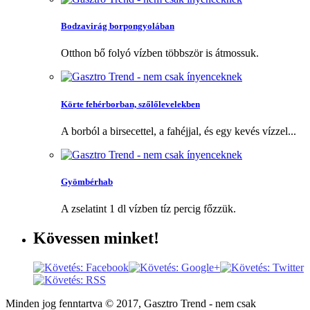
Bodzavirág borpongyolában
Otthon bő folyó vízben többször is átmossuk.
Körte fehérborban, szőlőlevelekben
A borból a birsecettel, a fahéjjal, és egy kevés vízzel...
Gyömbérhab
A zselatint 1 dl vízben tíz percig főzzük.
Kövessen
minket!
Minden jog fenntartva © 2017, Gasztro Trend - nem csak