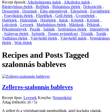
Recept típusok:
Alkoholmentes italok
,
Alkoholos italok
,
Bárányhúsos ételek
,
Befőttek
,
Birkahúsos ételek
,
Dekorációk
,
Desszertek
,
Dzsemek
,
Édes sütemények
,
Édességek
,
Egytálételek
,
Fogyókúrás ételek
,
Főzelékek
,
Grill ételek
,
Gyorsételek
,
Halételek
,
Hidegtálak
,
Húsételek
,
Italok
,
Köretek
,
Krémek
,
Lekvárok
,
Levesek
,
Marhahúsos ételek
,
Mártások
,
Pékáruk
,
Péksütemények
,
Pizzák
,
Saláták
,
Sertéshúsos ételek
,
Sütemények
,
Szárnyas ételek
,
Szörpök
,
Tenger gyümölcsei
,
Tészták
,
Torták
,
Vadhúsos ételek
,
Vágykeltő ételek
,
Vágykeltő italok
,
Vegetáriánus
ételek
,
Wok ételek
Recipes and Posts Tagged
szalonnás bableves
Zelleres-szalonnás bableves
Recept típus:
Levesek
Konyha:
Nemzetközi
Átlag értékelés:
(0 / 5)
A zellert és a vöröshagymát megtisztítjuk, apró kockára vágjuk,