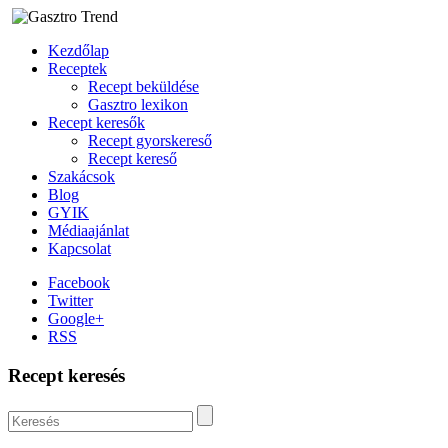
Kezdőlap
Receptek
Recept beküldése
Gasztro lexikon
Recept keresők
Recept gyorskereső
Recept kereső
Szakácsok
Blog
GYIK
Médiaajánlat
Kapcsolat
Facebook
Twitter
Google+
RSS
Recept keresés