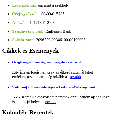
Levelezési cím:
ua. mint a székhely
Cégjegyzékszám:
08-09-015785
Adószám:
14171341-2-08
Számlavezető bank:
Raiffeisen Bank
Számlaszám:
12096729-00346100-00100003
Cikkek
és Események
Öt egészséges finomság, amit megehetsz a párod...
Egy ízletes fogás nemcsak az étkezőasztalnál lehet
emlékezetes, hanem még inkább a...
tovább
Vadonatúj kulináris édességek a CsokoladeWebshop.hu-nál!
Akik szeretik a csokoládét nemcsak enni, hanem ajándékozni
is, akkor jó helyen...
tovább
Különféle
Receptek