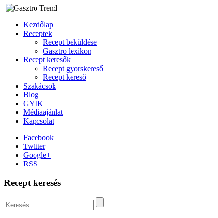
Kezdőlap
Receptek
Recept beküldése
Gasztro lexikon
Recept keresők
Recept gyorskereső
Recept kereső
Szakácsok
Blog
GYIK
Médiaajánlat
Kapcsolat
Facebook
Twitter
Google+
RSS
Recept keresés