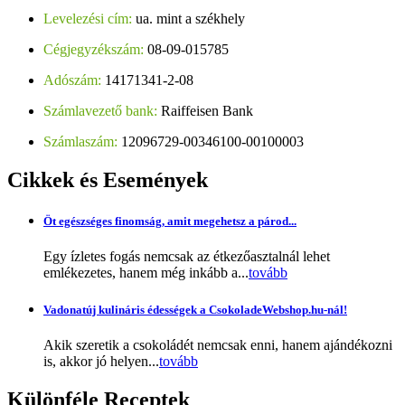
Levelezési cím:
ua. mint a székhely
Cégjegyzékszám:
08-09-015785
Adószám:
14171341-2-08
Számlavezető bank:
Raiffeisen Bank
Számlaszám:
12096729-00346100-00100003
Cikkek
és Események
Öt egészséges finomság, amit megehetsz a párod...
Egy ízletes fogás nemcsak az étkezőasztalnál lehet
emlékezetes, hanem még inkább a...
tovább
Vadonatúj kulináris édességek a CsokoladeWebshop.hu-nál!
Akik szeretik a csokoládét nemcsak enni, hanem ajándékozni
is, akkor jó helyen...
tovább
Különféle
Receptek