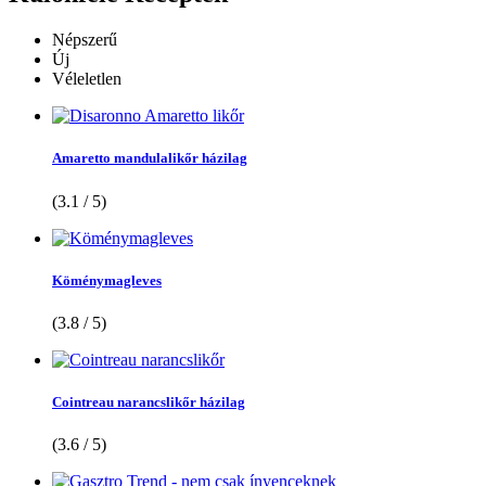
Népszerű
Új
Véleletlen
Amaretto mandulalikőr házilag
(3.1 / 5)
Köménymagleves
(3.8 / 5)
Cointreau narancslikőr házilag
(3.6 / 5)