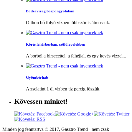
Bodzavirág borpongyolában
Otthon bő folyó vízben többször is átmossuk.
Körte fehérborban, szőlőlevelekben
A borból a birsecettel, a fahéjjal, és egy kevés vízzel...
Gyömbérhab
A zselatint 1 dl vízben tíz percig főzzük.
Kövessen
minket!
Minden jog fenntartva © 2017, Gasztro Trend - nem csak