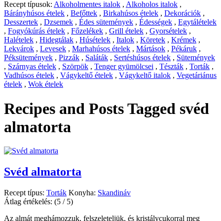
Recept típusok:
Alkoholmentes italok
,
Alkoholos italok
,
Bárányhúsos ételek
,
Befőttek
,
Birkahúsos ételek
,
Dekorációk
,
Desszertek
,
Dzsemek
,
Édes sütemények
,
Édességek
,
Egytálételek
,
Fogyókúrás ételek
,
Főzelékek
,
Grill ételek
,
Gyorsételek
,
Halételek
,
Hidegtálak
,
Húsételek
,
Italok
,
Köretek
,
Krémek
,
Lekvárok
,
Levesek
,
Marhahúsos ételek
,
Mártások
,
Pékáruk
,
Péksütemények
,
Pizzák
,
Saláták
,
Sertéshúsos ételek
,
Sütemények
,
Szárnyas ételek
,
Szörpök
,
Tenger gyümölcsei
,
Tészták
,
Torták
,
Vadhúsos ételek
,
Vágykeltő ételek
,
Vágykeltő italok
,
Vegetáriánus
ételek
,
Wok ételek
Recipes and Posts Tagged
svéd
almatorta
Svéd almatorta
Recept típus:
Torták
Konyha:
Skandináv
Átlag értékelés:
(5 / 5)
Az almát meghámozzuk, felszeleteljük, és kristálycukorral meg