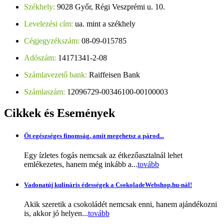
Székhely:
9028 Győr, Régi Veszprémi u. 10.
Levelezési cím:
ua. mint a székhely
Cégjegyzékszám:
08-09-015785
Adószám:
14171341-2-08
Számlavezető bank:
Raiffeisen Bank
Számlaszám:
12096729-00346100-00100003
Cikkek
és Események
Öt egészséges finomság, amit megehetsz a párod...
Egy ízletes fogás nemcsak az étkezőasztalnál lehet
emlékezetes, hanem még inkább a...
tovább
Vadonatúj kulináris édességek a CsokoladeWebshop.hu-nál!
Akik szeretik a csokoládét nemcsak enni, hanem ajándékozni
is, akkor jó helyen...
tovább