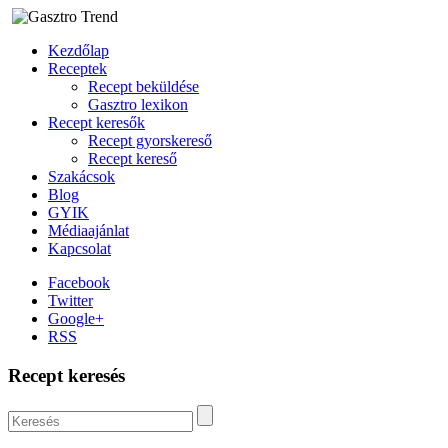
Kezdőlap
Receptek
Recept beküldése
Gasztro lexikon
Recept keresők
Recept gyorskereső
Recept kereső
Szakácsok
Blog
GYIK
Médiaajánlat
Kapcsolat
Facebook
Twitter
Google+
RSS
Recept keresés