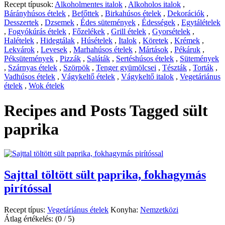
Recept típusok:
Alkoholmentes italok
,
Alkoholos italok
,
Bárányhúsos ételek
,
Befőttek
,
Birkahúsos ételek
,
Dekorációk
,
Desszertek
,
Dzsemek
,
Édes sütemények
,
Édességek
,
Egytálételek
,
Fogyókúrás ételek
,
Főzelékek
,
Grill ételek
,
Gyorsételek
,
Halételek
,
Hidegtálak
,
Húsételek
,
Italok
,
Köretek
,
Krémek
,
Lekvárok
,
Levesek
,
Marhahúsos ételek
,
Mártások
,
Pékáruk
,
Péksütemények
,
Pizzák
,
Saláták
,
Sertéshúsos ételek
,
Sütemények
,
Szárnyas ételek
,
Szörpök
,
Tenger gyümölcsei
,
Tészták
,
Torták
,
Vadhúsos ételek
,
Vágykeltő ételek
,
Vágykeltő italok
,
Vegetáriánus
ételek
,
Wok ételek
Recipes and Posts Tagged
sült
paprika
Sajttal töltött sült paprika, fokhagymás
pirítóssal
Recept típus:
Vegetáriánus ételek
Konyha:
Nemzetközi
Átlag értékelés:
(0 / 5)