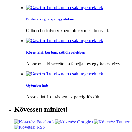
Bodzavirág borpongyolában
Otthon bő folyó vízben többször is átmossuk.
Körte fehérborban, szőlőlevelekben
A borból a birsecettel, a fahéjjal, és egy kevés vízzel...
Gyömbérhab
A zselatint 1 dl vízben tíz percig főzzük.
Kövessen
minket!