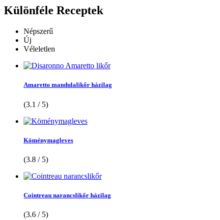
Különféle
Receptek
Népszerű
Új
Véleletlen
Amaretto mandulalikőr házilag
(3.1 / 5)
Köménymagleves
(3.8 / 5)
Cointreau narancslikőr házilag
(3.6 / 5)