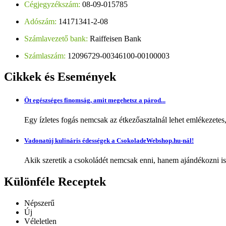
Cégjegyzékszám:
08-09-015785
Adószám:
14171341-2-08
Számlavezető bank:
Raiffeisen Bank
Számlaszám:
12096729-00346100-00100003
Cikkek
és Események
Öt egészséges finomság, amit megehetsz a párod...
Egy ízletes fogás nemcsak az étkezőasztalnál lehet emlékezetes
Vadonatúj kulináris édességek a CsokoladeWebshop.hu-nál!
Akik szeretik a csokoládét nemcsak enni, hanem ajándékozni is,
Különféle
Receptek
Népszerű
Új
Véleletlen