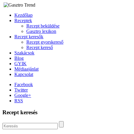
Kezdőlap
Receptek
Recept beküldése
Gasztro lexikon
Recept keresők
Recept gyorskereső
Recept kereső
Szakácsok
Blog
GYIK
Médiaajánlat
Kapcsolat
Facebook
Twitter
Google+
RSS
Recept keresés