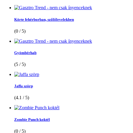
Körte fehérborban, szőlőlevelekben
(0 / 5)
Gyömbérhab
(5 / 5)
Jaffa szörp
(4.1 / 5)
Zombie Punch koktél
(0 / 5)