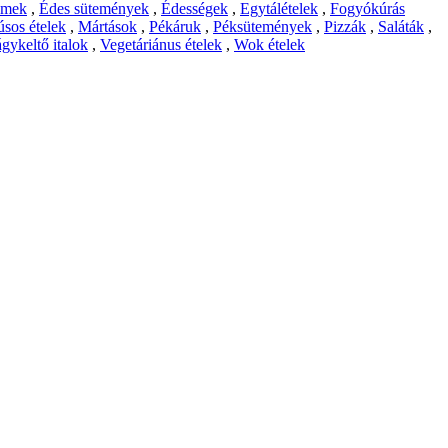
emek
,
Édes sütemények
,
Édességek
,
Egytálételek
,
Fogyókúrás
sos ételek
,
Mártások
,
Pékáruk
,
Péksütemények
,
Pizzák
,
Saláták
,
gykeltő italok
,
Vegetáriánus ételek
,
Wok ételek