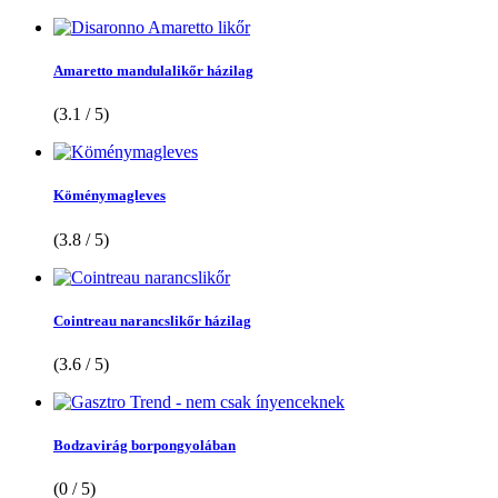
Amaretto mandulalikőr házilag
(3.1 / 5)
Köménymagleves
(3.8 / 5)
Cointreau narancslikőr házilag
(3.6 / 5)
Bodzavirág borpongyolában
(0 / 5)