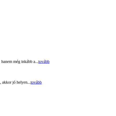
, hanem még inkább a...
tovább
 akkor jó helyen...
tovább