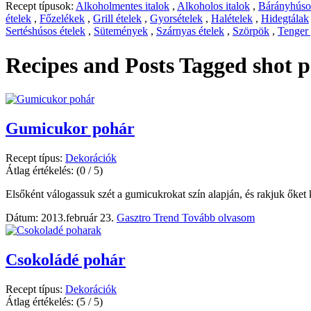
Recept típusok:
Alkoholmentes italok
,
Alkoholos italok
,
Bárányhúsos
ételek
,
Főzelékek
,
Grill ételek
,
Gyorsételek
,
Halételek
,
Hidegtálak
Sertéshúsos ételek
,
Sütemények
,
Szárnyas ételek
,
Szörpök
,
Tenger
Recipes and Posts Tagged
shot 
Gumicukor pohár
Recept típus:
Dekorációk
Átlag értékelés:
(0 / 5)
Elsőként válogassuk szét a gumicukrokat szín alapján, és rakjuk őket
Dátum: 2013.február 23.
Gasztro Trend
Tovább olvasom
Csokoládé pohár
Recept típus:
Dekorációk
Átlag értékelés:
(5 / 5)