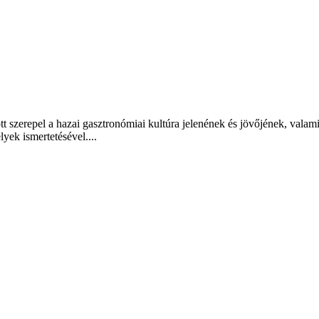
t szerepel a hazai gasztronómiai kultúra jelenének és jövőjének, valam
lyek ismertetésével....