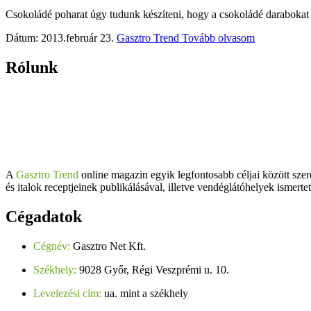
Csokoládé poharat úgy tudunk készíteni, hogy a csokoládé darabokat g
Dátum: 2013.február 23.
Gasztro Trend
Tovább olvasom
Rólunk
A
Gasztro Trend
online magazin egyik legfontosabb céljai között szer
és italok receptjeinek publikálásával, illetve vendéglátóhelyek ismerte
Cégadatok
Cégnév:
Gasztro Net Kft.
Székhely:
9028 Győr, Régi Veszprémi u. 10.
Levelezési cím:
ua. mint a székhely