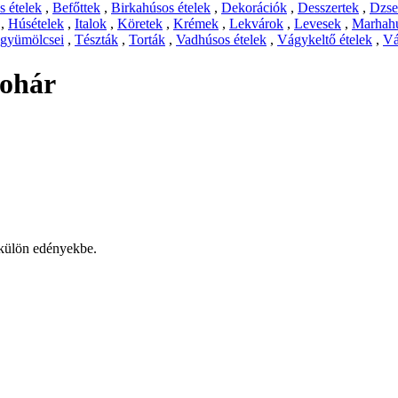
 ételek
,
Befőttek
,
Birkahúsos ételek
,
Dekorációk
,
Desszertek
,
Dzs
,
Húsételek
,
Italok
,
Köretek
,
Krémek
,
Lekvárok
,
Levesek
,
Marhahú
 gyümölcsei
,
Tészták
,
Torták
,
Vadhúsos ételek
,
Vágykeltő ételek
,
Vá
pohár
 külön edényekbe.