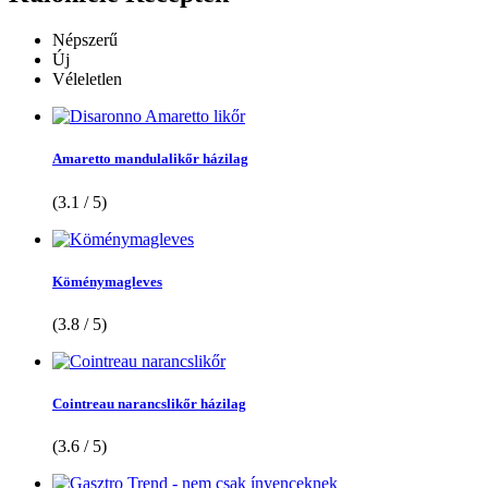
Népszerű
Új
Véleletlen
Amaretto mandulalikőr házilag
(3.1 / 5)
Köménymagleves
(3.8 / 5)
Cointreau narancslikőr házilag
(3.6 / 5)