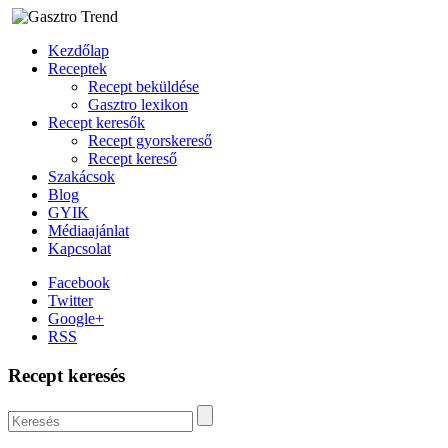
Kezdőlap
Receptek
Recept beküldése
Gasztro lexikon
Recept keresők
Recept gyorskereső
Recept kereső
Szakácsok
Blog
GYIK
Médiaajánlat
Kapcsolat
Facebook
Twitter
Google+
RSS
Recept keresés