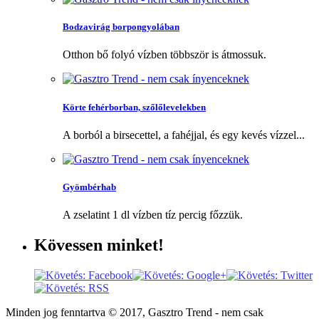
Bodzavirág borpongyolában
Otthon bő folyó vízben többször is átmossuk.
Körte fehérborban, szőlőlevelekben
A borból a birsecettel, a fahéjjal, és egy kevés vízzel...
Gyömbérhab
A zselatint 1 dl vízben tíz percig főzzük.
Kövessen
minket!
Minden jog fenntartva © 2017, Gasztro Trend - nem csak