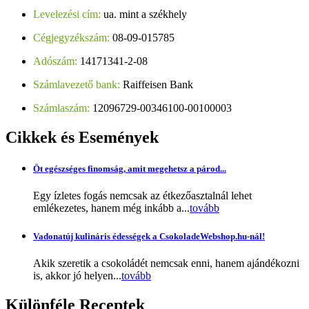
Levelezési cím:
ua. mint a székhely
Cégjegyzékszám:
08-09-015785
Adószám:
14171341-2-08
Számlavezető bank:
Raiffeisen Bank
Számlaszám:
12096729-00346100-00100003
Cikkek
és Események
Öt egészséges finomság, amit megehetsz a párod...
Egy ízletes fogás nemcsak az étkezőasztalnál lehet
emlékezetes, hanem még inkább a...
tovább
Vadonatúj kulináris édességek a CsokoladeWebshop.hu-nál!
Akik szeretik a csokoládét nemcsak enni, hanem ajándékozni
is, akkor jó helyen...
tovább
Különféle
Receptek