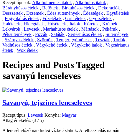
Recept típusok:
Alkoholmentes italok
,
Alkoholos italok
,
Bárányhúsos ételek
,
Befőttek
,
Birkahúsos ételek
,
Dekorációk
,
Desszertek
,
Dzsemek
,
Édes sütemények
,
Édességek
,
Egytálételek
,
Fogyókúrás ételek
,
Főzelékek
,
Grill ételek
,
Gyorsételek
,
Halételek
,
Hidegtálak
,
Húsételek
,
Italok
,
Köretek
,
Krémek
,
Lekvárok
,
Levesek
,
Marhahúsos ételek
,
Mártások
,
Pékáruk
,
Péksütemények
,
Pizzák
,
Saláták
,
Sertéshúsos ételek
,
Sütemények
,
Szárnyas ételek
,
Szörpök
,
Tenger gyümölcsei
,
Tészták
,
Torták
,
Vadhúsos ételek
,
Vágykeltő ételek
,
Vágykeltő italok
,
Vegetáriánus
ételek
,
Wok ételek
Recipes and Posts Tagged
savanyú lencseleves
Savanyú, tejszínes lencseleves
Recept típus:
Levesek
Konyha:
Magyar
Átlag értékelés:
(3 / 5)
A lencsét előző nap hideg vízbe áztatjuk. A felhasználás napján