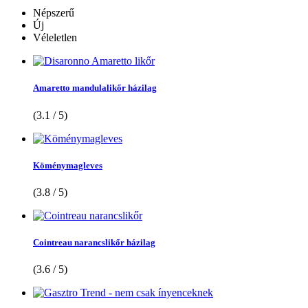
Népszerű
Új
Véleletlen
Amaretto mandulalikőr házilag
(3.1 / 5)
Köménymagleves
(3.8 / 5)
Cointreau narancslikőr házilag
(3.6 / 5)