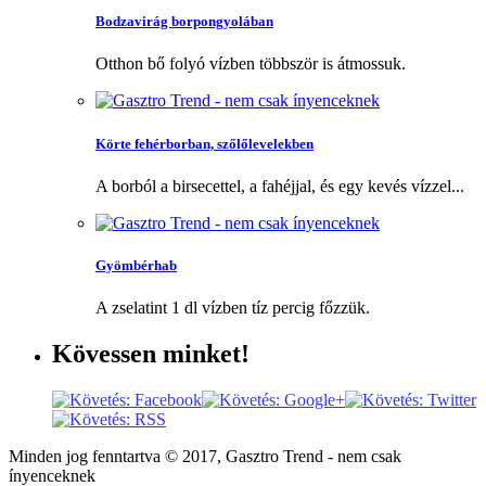
Bodzavirág borpongyolában
Otthon bő folyó vízben többször is átmossuk.
Körte fehérborban, szőlőlevelekben
A borból a birsecettel, a fahéjjal, és egy kevés vízzel...
Gyömbérhab
A zselatint 1 dl vízben tíz percig főzzük.
Kövessen
minket!
Minden jog fenntartva © 2017, Gasztro Trend - nem csak
ínyenceknek