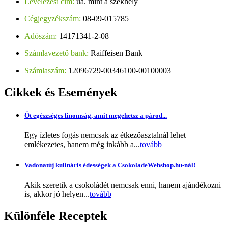
Levelezési cím:
ua. mint a székhely
Cégjegyzékszám:
08-09-015785
Adószám:
14171341-2-08
Számlavezető bank:
Raiffeisen Bank
Számlaszám:
12096729-00346100-00100003
Cikkek
és Események
Öt egészséges finomság, amit megehetsz a párod...
Egy ízletes fogás nemcsak az étkezőasztalnál lehet
emlékezetes, hanem még inkább a...
tovább
Vadonatúj kulináris édességek a CsokoladeWebshop.hu-nál!
Akik szeretik a csokoládét nemcsak enni, hanem ajándékozni
is, akkor jó helyen...
tovább
Különféle
Receptek