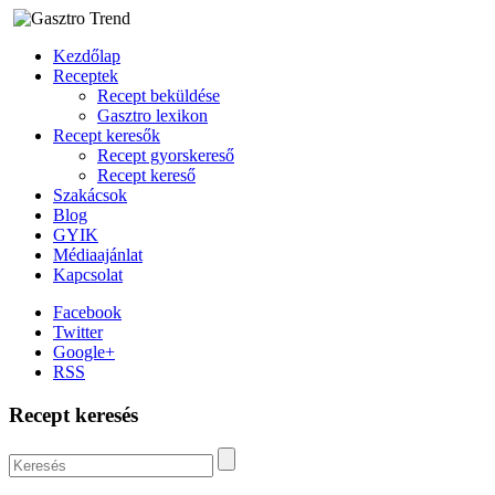
Kezdőlap
Receptek
Recept beküldése
Gasztro lexikon
Recept keresők
Recept gyorskereső
Recept kereső
Szakácsok
Blog
GYIK
Médiaajánlat
Kapcsolat
Facebook
Twitter
Google+
RSS
Recept keresés