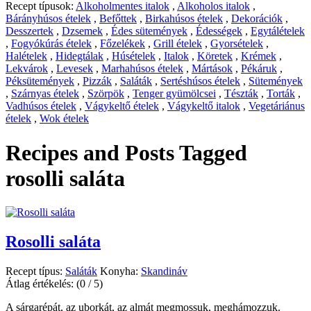
Recept típusok:
Alkoholmentes italok
,
Alkoholos italok
,
Bárányhúsos ételek
,
Befőttek
,
Birkahúsos ételek
,
Dekorációk
,
Desszertek
,
Dzsemek
,
Édes sütemények
,
Édességek
,
Egytálételek
,
Fogyókúrás ételek
,
Főzelékek
,
Grill ételek
,
Gyorsételek
,
Halételek
,
Hidegtálak
,
Húsételek
,
Italok
,
Köretek
,
Krémek
,
Lekvárok
,
Levesek
,
Marhahúsos ételek
,
Mártások
,
Pékáruk
,
Péksütemények
,
Pizzák
,
Saláták
,
Sertéshúsos ételek
,
Sütemények
,
Szárnyas ételek
,
Szörpök
,
Tenger gyümölcsei
,
Tészták
,
Torták
,
Vadhúsos ételek
,
Vágykeltő ételek
,
Vágykeltő italok
,
Vegetáriánus
ételek
,
Wok ételek
Recipes and Posts Tagged
rosolli saláta
Rosolli saláta
Recept típus:
Saláták
Konyha:
Skandináv
Átlag értékelés:
(0 / 5)
A sárgarépát, az uborkát, az almát megmossuk, meghámozzuk.