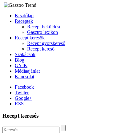
Kezdőlap
Receptek
Recept beküldése
Gasztro lexikon
Recept keresők
Recept gyorskereső
Recept kereső
Szakácsok
Blog
GYIK
Médiaajánlat
Kapcsolat
Facebook
Twitter
Google+
RSS
Recept keresés