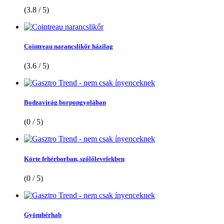
(3.8 / 5)
Cointreau narancslikőr házilag
(3.6 / 5)
Bodzavirág borpongyolában
(0 / 5)
Körte fehérborban, szőlőlevelekben
(0 / 5)
Gyömbérhab