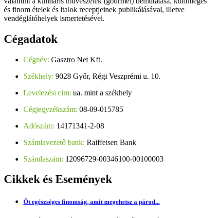
valamint a kulináris művészetek (gourmet) bemutatása, különleges
és finom ételek és italok receptjeinek publikálásával, illetve
vendéglátóhelyek ismertetésével.
Cégadatok
Cégnév:
Gasztro Net Kft.
Székhely:
9028 Győr, Régi Veszprémi u. 10.
Levelezési cím:
ua. mint a székhely
Cégjegyzékszám:
08-09-015785
Adószám:
14171341-2-08
Számlavezető bank:
Raiffeisen Bank
Számlaszám:
12096729-00346100-00100003
Cikkek
és Események
Öt egészséges finomság, amit megehetsz a párod...