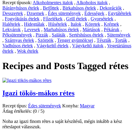
Recept típusok:
Alkoholmentes italok
,
Alkoholos italok
,
Bárányhúsos ételek
,
Befőttek
,
Birkahúsos ételek
,
Dekorációk
,
Desszertek
,
Dzsemek
,
Édes sütemények
,
Édességek
,
Egytálételek
,
Fogyókúrás ételek
,
Főzelékek
,
Grill ételek
,
Gyorsételek
,
Halételek
,
Hidegtálak
,
Húsételek
,
Italok
,
Köretek
,
Krémek
,
Lekvárok
,
Levesek
,
Marhahúsos ételek
,
Mártások
,
Pékáruk
,
Péksütemények
,
Pizzák
,
Saláták
,
Sertéshúsos ételek
,
Sütemények
,
Szárnyas ételek
,
Szörpök
,
Tenger gyümölcsei
,
Tészták
,
Torták
,
Vadhúsos ételek
,
Vágykeltő ételek
,
Vágykeltő italok
,
Vegetáriánus
ételek
,
Wok ételek
Recipes and Posts Tagged
rétes
Igazi tökös-mákos rétes
Recept típus:
Édes sütemények
Konyha:
Magyar
Átlag értékelés:
(0 / 5)
Noha az igazi finom rétes a saját készítésű, mégis inkább a kész
réteslapot válasszuk.