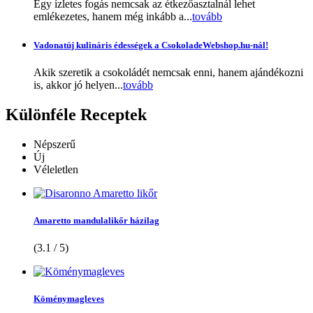
Egy ízletes fogás nemcsak az étkezőasztalnál lehet
emlékezetes, hanem még inkább a...
tovább
Vadonatúj kulináris édességek a CsokoladeWebshop.hu-nál!
Akik szeretik a csokoládét nemcsak enni, hanem ajándékozni
is, akkor jó helyen...
tovább
Különféle
Receptek
Népszerű
Új
Véleletlen
Amaretto mandulalikőr házilag
(3.1 / 5)
Köménymagleves