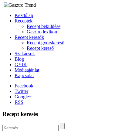
Kezdőlap
Receptek
Recept beküldése
Gasztro lexikon
Recept keresők
Recept gyorskereső
Recept kereső
Szakácsok
Blog
GYIK
Médiaajánlat
Kapcsolat
Facebook
Twitter
Google+
RSS
Recept keresés