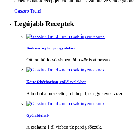
ételek és italok receptjeinek publikálásával, illetve vendéglátóhe
Gasztro Trend
Legújabb
Receptek
Bodzavirág borpongyolában
Otthon bő folyó vízben többször is átmossuk.
Körte fehérborban, szőlőlevelekben
A borból a birsecettel, a fahéjjal, és egy kevés vízzel...
Gyömbérhab
A zselatint 1 dl vízben tíz percig főzzük.