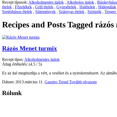
Recept típusok:
Alkoholmentes italok
,
Alkoholos italok
,
Bárányhúsos
ételek
,
Főzelékek
,
Grill ételek
,
Gyorsételek
,
Halételek
,
Hidegtálak
Sertéshúsos ételek
,
Sütemények
,
Szárnyas ételek
,
Szörpök
,
Tenger
Recipes and Posts Tagged
rázós
Rázós Menet turmix
Recept típus:
Alkoholmentes italok
Átlag értékelés:
(4.5 / 5)
Ez az ital megtisztítja a vért, a veséket és a nyirokrendszert. Az almába
Dátum: 2013.március 11.
Gasztro Trend
Tovább olvasom
Rólunk