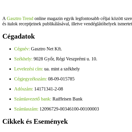
A
Gasztro Trend
online magazin egyik legfontosabb céljai között szer
és italok receptjeinek publikálásával, illetve vendéglátóhelyek ismerte
Cégadatok
Cégnév:
Gasztro Net Kft.
Székhely:
9028 Győr, Régi Veszprémi u. 10.
Levelezési cím:
ua. mint a székhely
Cégjegyzékszám:
08-09-015785
Adószám:
14171341-2-08
Számlavezető bank:
Raiffeisen Bank
Számlaszám:
12096729-00346100-00100003
Cikkek
és Események