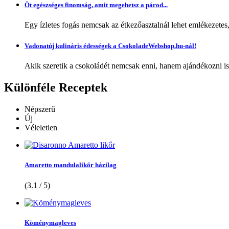
Öt egészséges finomság, amit megehetsz a párod...
Egy ízletes fogás nemcsak az étkezőasztalnál lehet emlékezetes
Vadonatúj kulináris édességek a CsokoladeWebshop.hu-nál!
Akik szeretik a csokoládét nemcsak enni, hanem ajándékozni is,
Különféle
Receptek
Népszerű
Új
Véleletlen
Amaretto mandulalikőr házilag
(3.1 / 5)
Köménymagleves