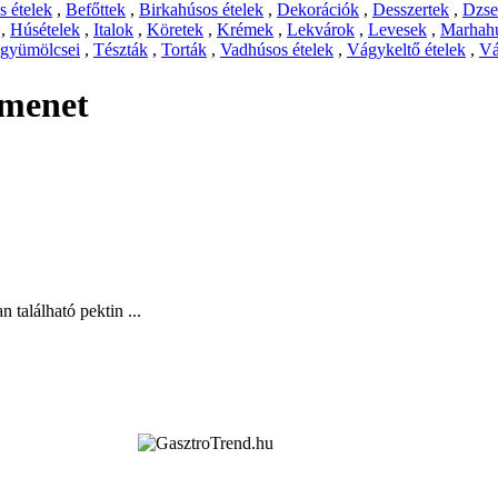
 ételek
,
Befőttek
,
Birkahúsos ételek
,
Dekorációk
,
Desszertek
,
Dzs
,
Húsételek
,
Italok
,
Köretek
,
Krémek
,
Lekvárok
,
Levesek
,
Marhahú
 gyümölcsei
,
Tészták
,
Torták
,
Vadhúsos ételek
,
Vágykeltő ételek
,
Vá
 menet
n található pektin ...