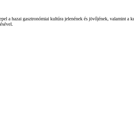
epel a hazai gasztronómiai kultúra jelenének és jövőjének, valamint a 
tésével.