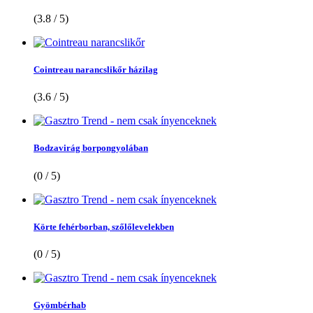
(3.8 / 5)
Cointreau narancslikőr házilag
(3.6 / 5)
Bodzavirág borpongyolában
(0 / 5)
Körte fehérborban, szőlőlevelekben
(0 / 5)
Gyömbérhab