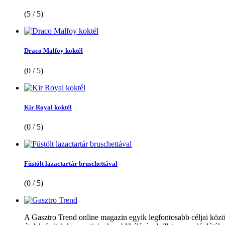
(5 / 5)
Draco Malfoy koktél
(0 / 5)
Kir Royal koktél
(0 / 5)
Füstölt lazactartár bruschettával
(0 / 5)
A Gasztro Trend online magazin egyik legfontosabb céljai közöt