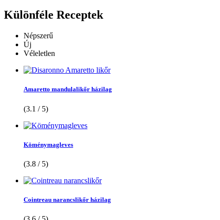
Különféle
Receptek
Népszerű
Új
Véleletlen
Amaretto mandulalikőr házilag
(3.1 / 5)
Köménymagleves
(3.8 / 5)
Cointreau narancslikőr házilag
(3.6 / 5)