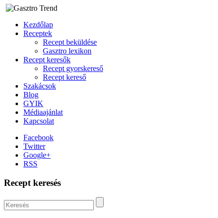
Kezdőlap
Receptek
Recept beküldése
Gasztro lexikon
Recept keresők
Recept gyorskereső
Recept kereső
Szakácsok
Blog
GYIK
Médiaajánlat
Kapcsolat
Facebook
Twitter
Google+
RSS
Recept keresés