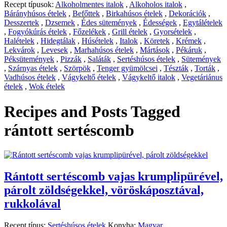
Recept típusok:
Alkoholmentes italok
,
Alkoholos italok
,
Bárányhúsos ételek
,
Befőttek
,
Birkahúsos ételek
,
Dekorációk
,
Desszertek
,
Dzsemek
,
Édes sütemények
,
Édességek
,
Egytálételek
,
Fogyókúrás ételek
,
Főzelékek
,
Grill ételek
,
Gyorsételek
,
Halételek
,
Hidegtálak
,
Húsételek
,
Italok
,
Köretek
,
Krémek
,
Lekvárok
,
Levesek
,
Marhahúsos ételek
,
Mártások
,
Pékáruk
,
Péksütemények
,
Pizzák
,
Saláták
,
Sertéshúsos ételek
,
Sütemények
,
Szárnyas ételek
,
Szörpök
,
Tenger gyümölcsei
,
Tészták
,
Torták
,
Vadhúsos ételek
,
Vágykeltő ételek
,
Vágykeltő italok
,
Vegetáriánus
ételek
,
Wok ételek
Recipes and Posts Tagged
rántott sertéscomb
Rántott sertéscomb vajas krumplipürével,
párolt zöldségekkel, vöröskáposztával,
rukkolával
Recept típus:
Sertéshúsos ételek
Konyha:
Magyar