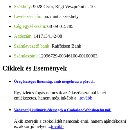
Székhely:
9028 Győr, Régi Veszprémi u. 10.
Levelezési cím:
ua. mint a székhely
Cégjegyzékszám:
08-09-015785
Adószám:
14171341-2-08
Számlavezető bank:
Raiffeisen Bank
Számlaszám:
12096729-00346100-00100003
Cikkek
és Események
Öt egészséges finomság, amit megehetsz a párod...
Egy ízletes fogás nemcsak az étkezőasztalnál lehet
emlékezetes, hanem még inkább a...
tovább
Vadonatúj kulináris édességek a CsokoladeWebshop.hu-nál!
Akik szeretik a csokoládét nemcsak enni, hanem ajándékozni
is, akkor jó helyen...
tovább