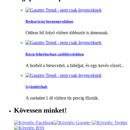
Bodzavirág borpongyolában
Otthon bő folyó vízben többször is átmossuk.
Körte fehérborban, szőlőlevelekben
A borból a birsecettel, a fahéjjal, és egy kevés vízzel...
Gyömbérhab
A zselatint 1 dl vízben tíz percig főzzük.
Kövessen
minket!