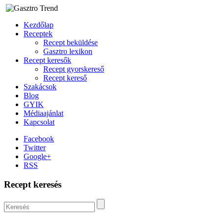
Kezdőlap
Receptek
Recept beküldése
Gasztro lexikon
Recept keresők
Recept gyorskereső
Recept kereső
Szakácsok
Blog
GYIK
Médiaajánlat
Kapcsolat
Facebook
Twitter
Google+
RSS
Recept keresés