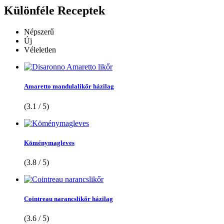
Különféle
Receptek
Népszerű
Új
Véleletlen
Amaretto mandulalikőr házilag
(3.1 / 5)
Köménymagleves
(3.8 / 5)
Cointreau narancslikőr házilag
(3.6 / 5)