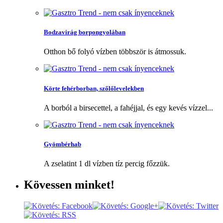
Bodzavirág borpongyolában
Otthon bő folyó vízben többször is átmossuk.
Körte fehérborban, szőlőlevelekben
A borból a birsecettel, a fahéjjal, és egy kevés vízzel...
Gyömbérhab
A zselatint 1 dl vízben tíz percig főzzük.
Kövessen
minket!