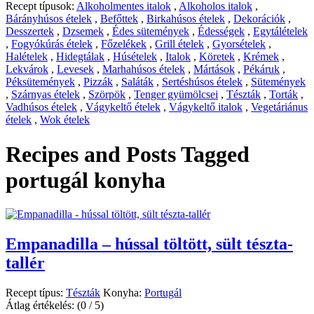
Recept típusok:
Alkoholmentes italok
,
Alkoholos italok
,
Bárányhúsos ételek
,
Befőttek
,
Birkahúsos ételek
,
Dekorációk
,
Desszertek
,
Dzsemek
,
Édes sütemények
,
Édességek
,
Egytálételek
,
Fogyókúrás ételek
,
Főzelékek
,
Grill ételek
,
Gyorsételek
,
Halételek
,
Hidegtálak
,
Húsételek
,
Italok
,
Köretek
,
Krémek
,
Lekvárok
,
Levesek
,
Marhahúsos ételek
,
Mártások
,
Pékáruk
,
Péksütemények
,
Pizzák
,
Saláták
,
Sertéshúsos ételek
,
Sütemények
,
Szárnyas ételek
,
Szörpök
,
Tenger gyümölcsei
,
Tészták
,
Torták
,
Vadhúsos ételek
,
Vágykeltő ételek
,
Vágykeltő italok
,
Vegetáriánus
ételek
,
Wok ételek
Recipes and Posts Tagged
portugál konyha
Empanadilla – hússal töltött, sült tészta-
tallér
Recept típus:
Tészták
Konyha:
Portugál
Átlag értékelés:
(0 / 5)