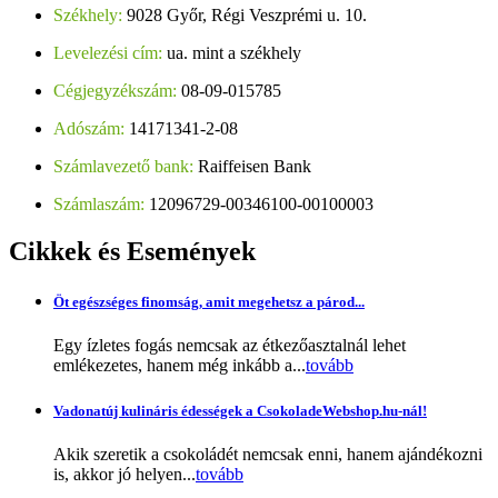
Székhely:
9028 Győr, Régi Veszprémi u. 10.
Levelezési cím:
ua. mint a székhely
Cégjegyzékszám:
08-09-015785
Adószám:
14171341-2-08
Számlavezető bank:
Raiffeisen Bank
Számlaszám:
12096729-00346100-00100003
Cikkek
és Események
Öt egészséges finomság, amit megehetsz a párod...
Egy ízletes fogás nemcsak az étkezőasztalnál lehet
emlékezetes, hanem még inkább a...
tovább
Vadonatúj kulináris édességek a CsokoladeWebshop.hu-nál!
Akik szeretik a csokoládét nemcsak enni, hanem ajándékozni
is, akkor jó helyen...
tovább