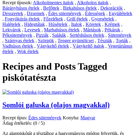
Recept típusok:
Alkoholmentes italok
,
Alkoholos italok
,
Bárányhúsos ételek
,
Befőttek
,
Birkahúsos ételek
,
Dekorációk
,
Desszertek
,
Dzsemek
,
Édes sütemények
,
Édességek
,
Egytálételek
,
Fogyókúrás ételek
,
Főzelékek
,
Grill ételek
,
Gyorsételek
,
Halételek
,
Hidegtálak
,
Húsételek
,
Italok
,
Köretek
,
Krémek
,
Lekvárok
,
Levesek
,
Marhahúsos ételek
,
Mártások
,
Pékáruk
,
Péksütemények
,
Pizzák
,
Saláták
,
Sertéshúsos ételek
,
Sütemények
,
Szárnyas ételek
,
Szörpök
,
Tenger gyümölcsei
,
Tészták
,
Torták
,
Vadhúsos ételek
,
Vágykeltő ételek
,
Vágykeltő italok
,
Vegetáriánus
ételek
,
Wok ételek
Recipes and Posts Tagged
piskótatészta
Somlói galuska (olajos magvakkal)
Recept típus:
Édes sütemények
Konyha:
Magyar
Átlag értékelés:
(0 / 5)
Az alappiskótát a tésztához a hagyományos módon felverjük, és