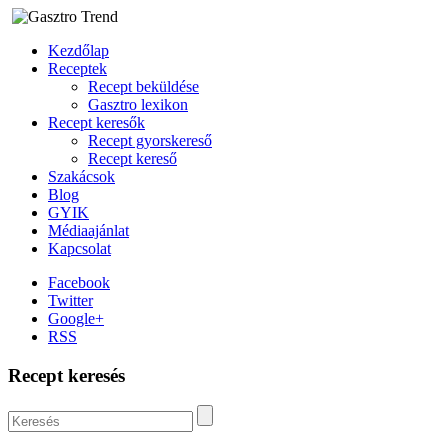
Kezdőlap
Receptek
Recept beküldése
Gasztro lexikon
Recept keresők
Recept gyorskereső
Recept kereső
Szakácsok
Blog
GYIK
Médiaajánlat
Kapcsolat
Facebook
Twitter
Google+
RSS
Recept keresés