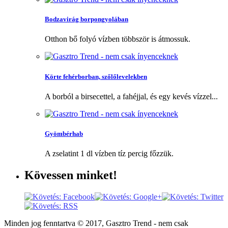
Bodzavirág borpongyolában
Otthon bő folyó vízben többször is átmossuk.
Körte fehérborban, szőlőlevelekben
A borból a birsecettel, a fahéjjal, és egy kevés vízzel...
Gyömbérhab
A zselatint 1 dl vízben tíz percig főzzük.
Kövessen
minket!
Minden jog fenntartva © 2017, Gasztro Trend - nem csak