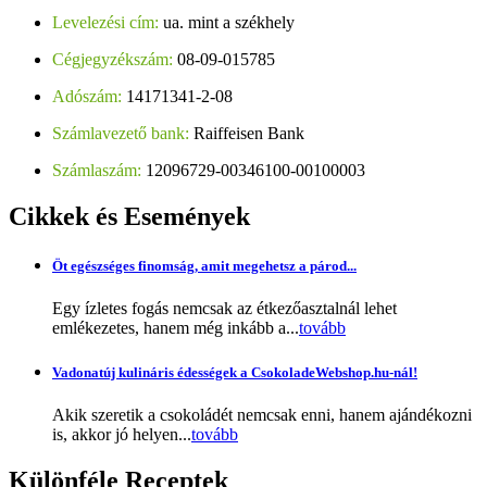
Levelezési cím:
ua. mint a székhely
Cégjegyzékszám:
08-09-015785
Adószám:
14171341-2-08
Számlavezető bank:
Raiffeisen Bank
Számlaszám:
12096729-00346100-00100003
Cikkek
és Események
Öt egészséges finomság, amit megehetsz a párod...
Egy ízletes fogás nemcsak az étkezőasztalnál lehet
emlékezetes, hanem még inkább a...
tovább
Vadonatúj kulináris édességek a CsokoladeWebshop.hu-nál!
Akik szeretik a csokoládét nemcsak enni, hanem ajándékozni
is, akkor jó helyen...
tovább
Különféle
Receptek