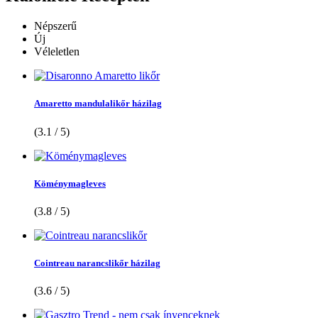
Népszerű
Új
Véleletlen
Amaretto mandulalikőr házilag
(3.1 / 5)
Köménymagleves
(3.8 / 5)
Cointreau narancslikőr házilag
(3.6 / 5)