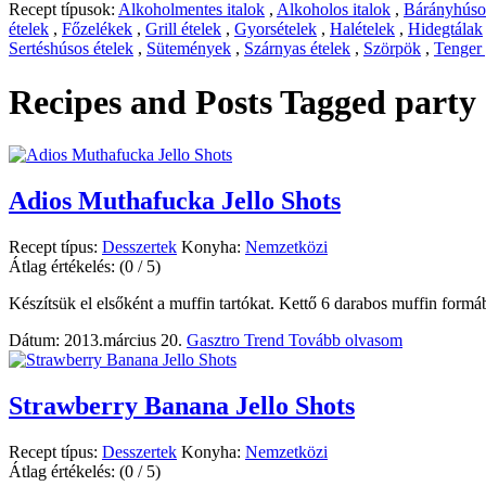
Recept típusok:
Alkoholmentes italok
,
Alkoholos italok
,
Bárányhúsos
ételek
,
Főzelékek
,
Grill ételek
,
Gyorsételek
,
Halételek
,
Hidegtálak
Sertéshúsos ételek
,
Sütemények
,
Szárnyas ételek
,
Szörpök
,
Tenger
Recipes and Posts Tagged
party 
Adios Muthafucka Jello Shots
Recept típus:
Desszertek
Konyha:
Nemzetközi
Átlag értékelés:
(0 / 5)
Készítsük el elsőként a muffin tartókat. Kettő 6 darabos muffin formá
Dátum: 2013.március 20.
Gasztro Trend
Tovább olvasom
Strawberry Banana Jello Shots
Recept típus:
Desszertek
Konyha:
Nemzetközi
Átlag értékelés:
(0 / 5)