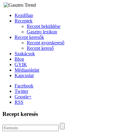
Kezdőlap
Receptek
Recept beküldése
Gasztro lexikon
Recept keresők
Recept gyorskereső
Recept kereső
Szakácsok
Blog
GYIK
Médiaajánlat
Kapcsolat
Facebook
Twitter
Google+
RSS
Recept keresés