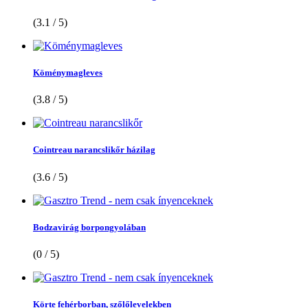
(3.1 / 5)
Köménymagleves
(3.8 / 5)
Cointreau narancslikőr házilag
(3.6 / 5)
Bodzavirág borpongyolában
(0 / 5)
Körte fehérborban, szőlőlevelekben