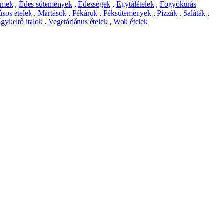
emek
,
Édes sütemények
,
Édességek
,
Egytálételek
,
Fogyókúrás
sos ételek
,
Mártások
,
Pékáruk
,
Péksütemények
,
Pizzák
,
Saláták
,
gykeltő italok
,
Vegetáriánus ételek
,
Wok ételek