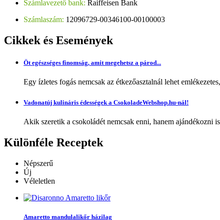
Számlavezető bank:
Raiffeisen Bank
Számlaszám:
12096729-00346100-00100003
Cikkek
és Események
Öt egészséges finomság, amit megehetsz a párod...
Egy ízletes fogás nemcsak az étkezőasztalnál lehet emlékezetes
Vadonatúj kulináris édességek a CsokoladeWebshop.hu-nál!
Akik szeretik a csokoládét nemcsak enni, hanem ajándékozni is,
Különféle
Receptek
Népszerű
Új
Véleletlen
Amaretto mandulalikőr házilag