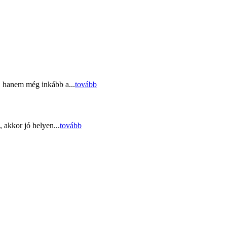
, hanem még inkább a...
tovább
 akkor jó helyen...
tovább