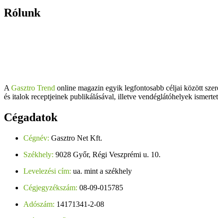
Rólunk
A
Gasztro Trend
online magazin egyik legfontosabb céljai között szer
és italok receptjeinek publikálásával, illetve vendéglátóhelyek ismerte
Cégadatok
Cégnév:
Gasztro Net Kft.
Székhely:
9028 Győr, Régi Veszprémi u. 10.
Levelezési cím:
ua. mint a székhely
Cégjegyzékszám:
08-09-015785
Adószám:
14171341-2-08