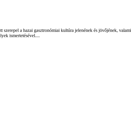
t szerepel a hazai gasztronómiai kultúra jelenének és jövőjének, valam
lyek ismertetésével....