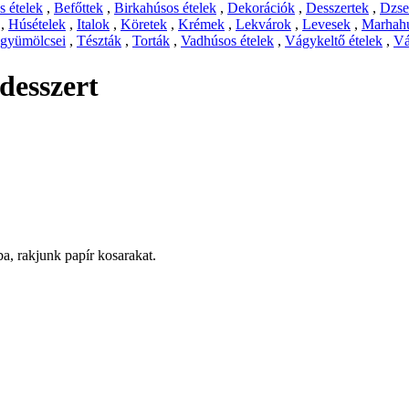
 ételek
,
Befőttek
,
Birkahúsos ételek
,
Dekorációk
,
Desszertek
,
Dzs
,
Húsételek
,
Italok
,
Köretek
,
Krémek
,
Lekvárok
,
Levesek
,
Marhahú
 gyümölcsei
,
Tészták
,
Torták
,
Vadhúsos ételek
,
Vágykeltő ételek
,
Vá
desszert
ba, rakjunk papír kosarakat.