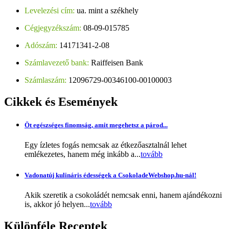
Levelezési cím:
ua. mint a székhely
Cégjegyzékszám:
08-09-015785
Adószám:
14171341-2-08
Számlavezető bank:
Raiffeisen Bank
Számlaszám:
12096729-00346100-00100003
Cikkek
és Események
Öt egészséges finomság, amit megehetsz a párod...
Egy ízletes fogás nemcsak az étkezőasztalnál lehet
emlékezetes, hanem még inkább a...
tovább
Vadonatúj kulináris édességek a CsokoladeWebshop.hu-nál!
Akik szeretik a csokoládét nemcsak enni, hanem ajándékozni
is, akkor jó helyen...
tovább
Különféle
Receptek