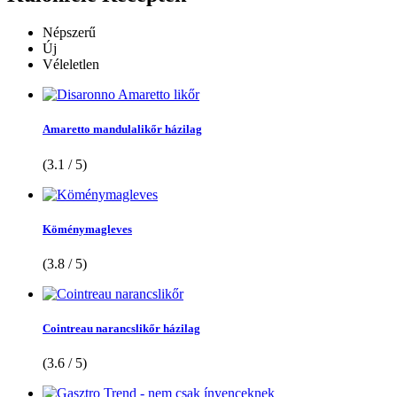
Népszerű
Új
Véleletlen
Amaretto mandulalikőr házilag
(3.1 / 5)
Köménymagleves
(3.8 / 5)
Cointreau narancslikőr házilag
(3.6 / 5)