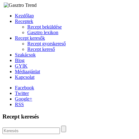
Kezdőlap
Receptek
Recept beküldése
Gasztro lexikon
Recept keresők
Recept gyorskereső
Recept kereső
Szakácsok
Blog
GYIK
Médiaajánlat
Kapcsolat
Facebook
Twitter
Google+
RSS
Recept keresés