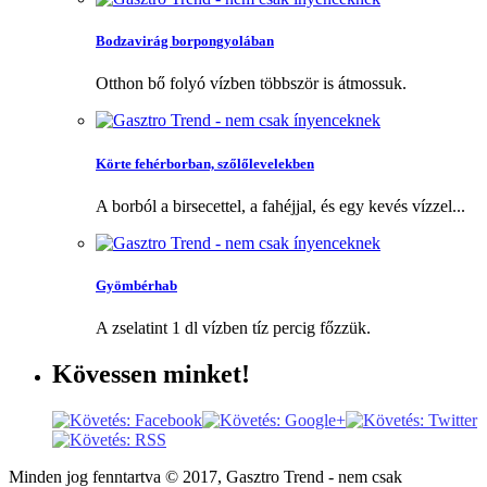
Bodzavirág borpongyolában
Otthon bő folyó vízben többször is átmossuk.
Körte fehérborban, szőlőlevelekben
A borból a birsecettel, a fahéjjal, és egy kevés vízzel...
Gyömbérhab
A zselatint 1 dl vízben tíz percig főzzük.
Kövessen
minket!
Minden jog fenntartva © 2017, Gasztro Trend - nem csak