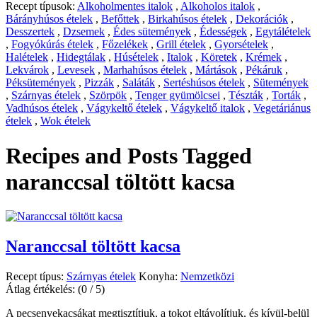
Recept típusok:
Alkoholmentes italok
,
Alkoholos italok
,
Bárányhúsos ételek
,
Befőttek
,
Birkahúsos ételek
,
Dekorációk
,
Desszertek
,
Dzsemek
,
Édes sütemények
,
Édességek
,
Egytálételek
,
Fogyókúrás ételek
,
Főzelékek
,
Grill ételek
,
Gyorsételek
,
Halételek
,
Hidegtálak
,
Húsételek
,
Italok
,
Köretek
,
Krémek
,
Lekvárok
,
Levesek
,
Marhahúsos ételek
,
Mártások
,
Pékáruk
,
Péksütemények
,
Pizzák
,
Saláták
,
Sertéshúsos ételek
,
Sütemények
,
Szárnyas ételek
,
Szörpök
,
Tenger gyümölcsei
,
Tészták
,
Torták
,
Vadhúsos ételek
,
Vágykeltő ételek
,
Vágykeltő italok
,
Vegetáriánus
ételek
,
Wok ételek
Recipes and Posts Tagged
naranccsal töltött kacsa
Naranccsal töltött kacsa
Recept típus:
Szárnyas ételek
Konyha:
Nemzetközi
Átlag értékelés:
(0 / 5)
A pecsenyekacsákat megtisztítjuk, a tokot eltávolítjuk, és kívül-belül