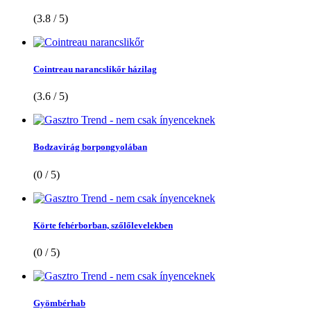
(3.8 / 5)
Cointreau narancslikőr házilag
(3.6 / 5)
Bodzavirág borpongyolában
(0 / 5)
Körte fehérborban, szőlőlevelekben
(0 / 5)
Gyömbérhab