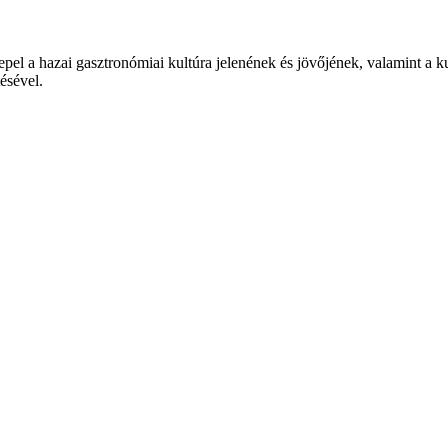
epel a hazai gasztronómiai kultúra jelenének és jövőjének, valamint a 
tésével.