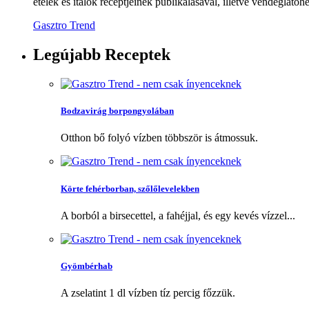
ételek és italok receptjeinek publikálásával, illetve vendéglátóhe
Gasztro Trend
Legújabb
Receptek
Bodzavirág borpongyolában
Otthon bő folyó vízben többször is átmossuk.
Körte fehérborban, szőlőlevelekben
A borból a birsecettel, a fahéjjal, és egy kevés vízzel...
Gyömbérhab
A zselatint 1 dl vízben tíz percig főzzük.