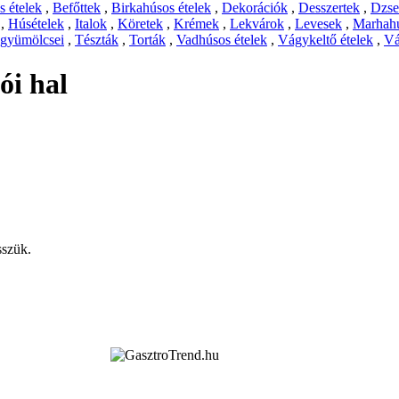
 ételek
,
Befőttek
,
Birkahúsos ételek
,
Dekorációk
,
Desszertek
,
Dzs
,
Húsételek
,
Italok
,
Köretek
,
Krémek
,
Lekvárok
,
Levesek
,
Marhahú
 gyümölcsei
,
Tészták
,
Torták
,
Vadhúsos ételek
,
Vágykeltő ételek
,
Vá
ói hal
sszük.