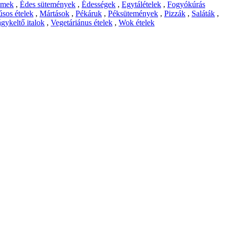
emek
,
Édes sütemények
,
Édességek
,
Egytálételek
,
Fogyókúrás
sos ételek
,
Mártások
,
Pékáruk
,
Péksütemények
,
Pizzák
,
Saláták
,
gykeltő italok
,
Vegetáriánus ételek
,
Wok ételek