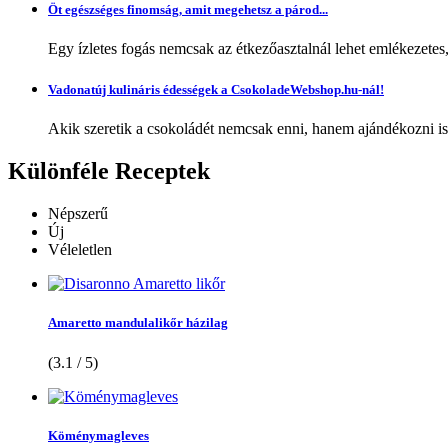
Öt egészséges finomság, amit megehetsz a párod...
Egy ízletes fogás nemcsak az étkezőasztalnál lehet emlékezetes
Vadonatúj kulináris édességek a CsokoladeWebshop.hu-nál!
Akik szeretik a csokoládét nemcsak enni, hanem ajándékozni is,
Különféle
Receptek
Népszerű
Új
Véleletlen
Amaretto mandulalikőr házilag
(3.1 / 5)
Köménymagleves