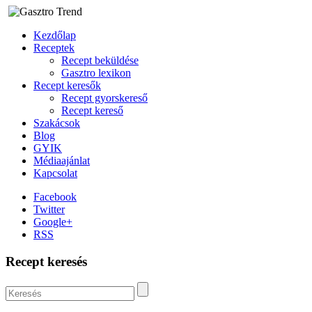
Kezdőlap
Receptek
Recept beküldése
Gasztro lexikon
Recept keresők
Recept gyorskereső
Recept kereső
Szakácsok
Blog
GYIK
Médiaajánlat
Kapcsolat
Facebook
Twitter
Google+
RSS
Recept keresés