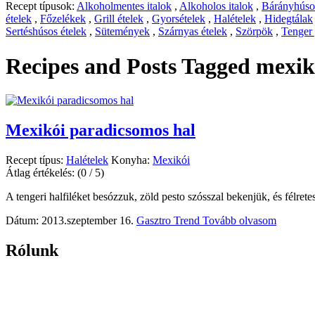
Recept típusok:
Alkoholmentes italok
,
Alkoholos italok
,
Bárányhúsos
ételek
,
Főzelékek
,
Grill ételek
,
Gyorsételek
,
Halételek
,
Hidegtálak
Sertéshúsos ételek
,
Sütemények
,
Szárnyas ételek
,
Szörpök
,
Tenger
Recipes and Posts Tagged
mexik
Mexikói paradicsomos hal
Recept típus:
Halételek
Konyha:
Mexikói
Átlag értékelés:
(0 / 5)
A tengeri halfiléket besózzuk, zöld pesto szósszal bekenjük, és félrete
Dátum: 2013.szeptember 16.
Gasztro Trend
Tovább olvasom
Rólunk