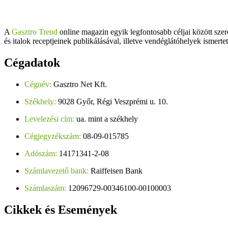
A
Gasztro Trend
online magazin egyik legfontosabb céljai között szer
és italok receptjeinek publikálásával, illetve vendéglátóhelyek ismerte
Cégadatok
Cégnév:
Gasztro Net Kft.
Székhely:
9028 Győr, Régi Veszprémi u. 10.
Levelezési cím:
ua. mint a székhely
Cégjegyzékszám:
08-09-015785
Adószám:
14171341-2-08
Számlavezető bank:
Raiffeisen Bank
Számlaszám:
12096729-00346100-00100003
Cikkek
és Események