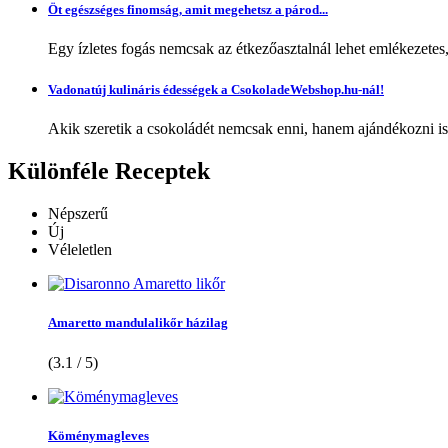
Öt egészséges finomság, amit megehetsz a párod...
Egy ízletes fogás nemcsak az étkezőasztalnál lehet emlékezetes
Vadonatúj kulináris édességek a CsokoladeWebshop.hu-nál!
Akik szeretik a csokoládét nemcsak enni, hanem ajándékozni is,
Különféle
Receptek
Népszerű
Új
Véleletlen
Amaretto mandulalikőr házilag
(3.1 / 5)
Köménymagleves