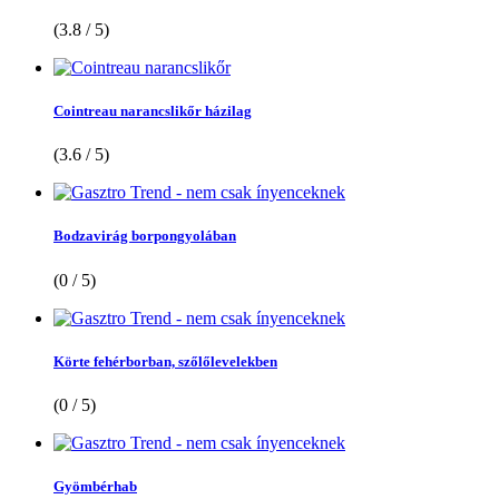
(3.8 / 5)
Cointreau narancslikőr házilag
(3.6 / 5)
Bodzavirág borpongyolában
(0 / 5)
Körte fehérborban, szőlőlevelekben
(0 / 5)
Gyömbérhab