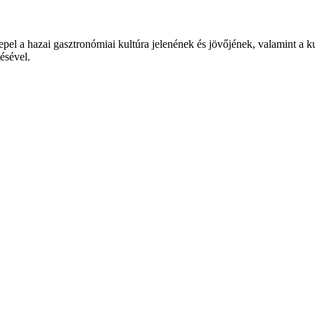
epel a hazai gasztronómiai kultúra jelenének és jövőjének, valamint a 
tésével.