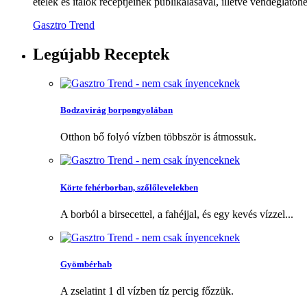
ételek és italok receptjeinek publikálásával, illetve vendéglátóhe
Gasztro Trend
Legújabb
Receptek
Bodzavirág borpongyolában
Otthon bő folyó vízben többször is átmossuk.
Körte fehérborban, szőlőlevelekben
A borból a birsecettel, a fahéjjal, és egy kevés vízzel...
Gyömbérhab
A zselatint 1 dl vízben tíz percig főzzük.