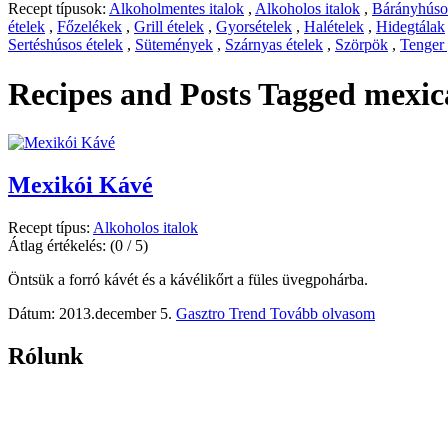
Recept típusok:
Alkoholmentes italok
,
Alkoholos italok
,
Bárányhúsos
ételek
,
Főzelékek
,
Grill ételek
,
Gyorsételek
,
Halételek
,
Hidegtálak
Sertéshúsos ételek
,
Sütemények
,
Szárnyas ételek
,
Szörpök
,
Tenger
Recipes and Posts Tagged
mexic
Mexikói Kávé
Recept típus:
Alkoholos italok
Átlag értékelés:
(0 / 5)
Öntsük a forró kávét és a kávélikőrt a füles üvegpohárba.
Dátum: 2013.december 5.
Gasztro Trend
Tovább olvasom
Rólunk