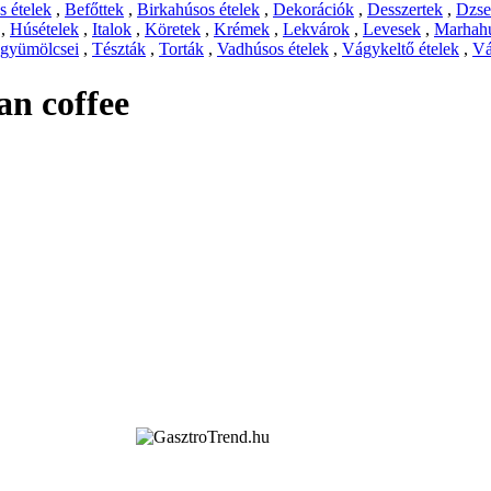
 ételek
,
Befőttek
,
Birkahúsos ételek
,
Dekorációk
,
Desszertek
,
Dzs
,
Húsételek
,
Italok
,
Köretek
,
Krémek
,
Lekvárok
,
Levesek
,
Marhahú
 gyümölcsei
,
Tészták
,
Torták
,
Vadhúsos ételek
,
Vágykeltő ételek
,
Vá
an coffee