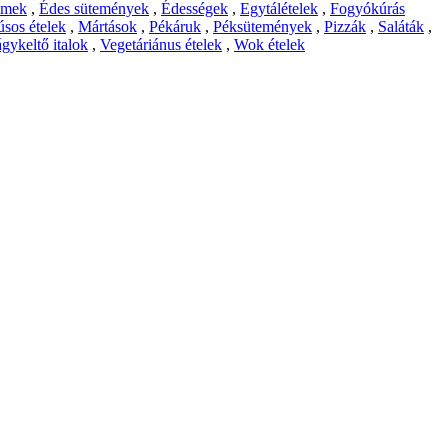
emek
,
Édes sütemények
,
Édességek
,
Egytálételek
,
Fogyókúrás
sos ételek
,
Mártások
,
Pékáruk
,
Péksütemények
,
Pizzák
,
Saláták
,
gykeltő italok
,
Vegetáriánus ételek
,
Wok ételek