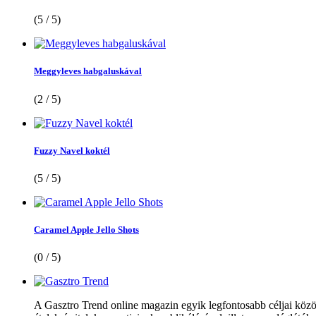
(5 / 5)
Meggyleves habgaluskával
(2 / 5)
Fuzzy Navel koktél
(5 / 5)
Caramel Apple Jello Shots
(0 / 5)
A Gasztro Trend online magazin egyik legfontosabb céljai közöt