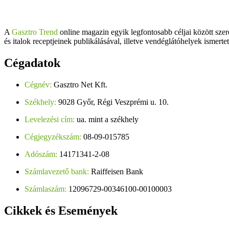
A
Gasztro Trend
online magazin egyik legfontosabb céljai között szer
és italok receptjeinek publikálásával, illetve vendéglátóhelyek ismerte
Cégadatok
Cégnév:
Gasztro Net Kft.
Székhely:
9028 Győr, Régi Veszprémi u. 10.
Levelezési cím:
ua. mint a székhely
Cégjegyzékszám:
08-09-015785
Adószám:
14171341-2-08
Számlavezető bank:
Raiffeisen Bank
Számlaszám:
12096729-00346100-00100003
Cikkek
és Események