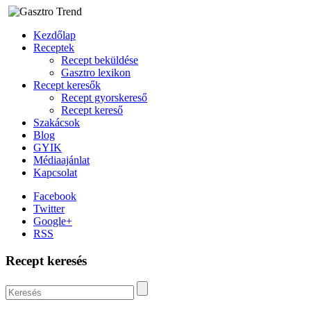
Kezdőlap
Receptek
Recept beküldése
Gasztro lexikon
Recept keresők
Recept gyorskereső
Recept kereső
Szakácsok
Blog
GYIK
Médiaajánlat
Kapcsolat
Facebook
Twitter
Google+
RSS
Recept keresés