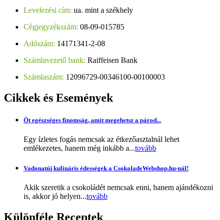
Levelezési cím:
ua. mint a székhely
Cégjegyzékszám:
08-09-015785
Adószám:
14171341-2-08
Számlavezető bank:
Raiffeisen Bank
Számlaszám:
12096729-00346100-00100003
Cikkek
és Események
Öt egészséges finomság, amit megehetsz a párod...
Egy ízletes fogás nemcsak az étkezőasztalnál lehet
emlékezetes, hanem még inkább a...
tovább
Vadonatúj kulináris édességek a CsokoladeWebshop.hu-nál!
Akik szeretik a csokoládét nemcsak enni, hanem ajándékozni
is, akkor jó helyen...
tovább
Különféle
Receptek