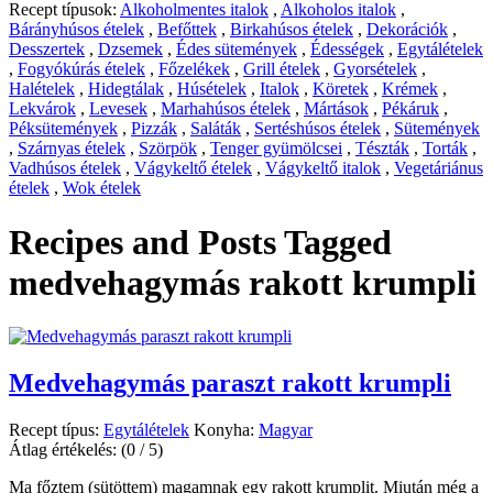
Recept típusok:
Alkoholmentes italok
,
Alkoholos italok
,
Bárányhúsos ételek
,
Befőttek
,
Birkahúsos ételek
,
Dekorációk
,
Desszertek
,
Dzsemek
,
Édes sütemények
,
Édességek
,
Egytálételek
,
Fogyókúrás ételek
,
Főzelékek
,
Grill ételek
,
Gyorsételek
,
Halételek
,
Hidegtálak
,
Húsételek
,
Italok
,
Köretek
,
Krémek
,
Lekvárok
,
Levesek
,
Marhahúsos ételek
,
Mártások
,
Pékáruk
,
Péksütemények
,
Pizzák
,
Saláták
,
Sertéshúsos ételek
,
Sütemények
,
Szárnyas ételek
,
Szörpök
,
Tenger gyümölcsei
,
Tészták
,
Torták
,
Vadhúsos ételek
,
Vágykeltő ételek
,
Vágykeltő italok
,
Vegetáriánus
ételek
,
Wok ételek
Recipes and Posts Tagged
medvehagymás rakott krumpli
Medvehagymás paraszt rakott krumpli
Recept típus:
Egytálételek
Konyha:
Magyar
Átlag értékelés:
(0 / 5)
Ma főztem (sütöttem) magamnak egy rakott krumplit. Miután még a