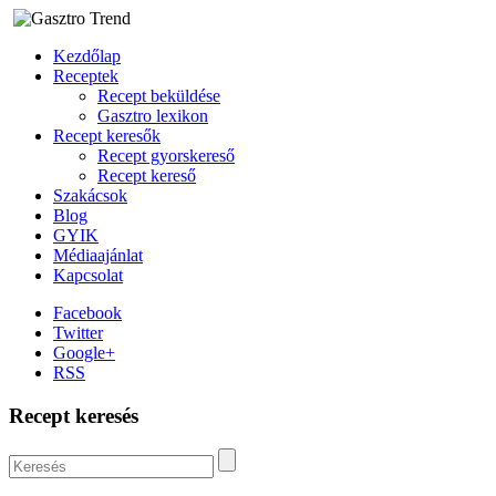
Kezdőlap
Receptek
Recept beküldése
Gasztro lexikon
Recept keresők
Recept gyorskereső
Recept kereső
Szakácsok
Blog
GYIK
Médiaajánlat
Kapcsolat
Facebook
Twitter
Google+
RSS
Recept keresés