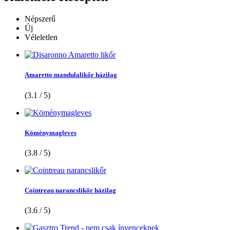
Népszerű
Új
Véleletlen
Amaretto mandulalikőr házilag
(3.1 / 5)
Köménymagleves
(3.8 / 5)
Cointreau narancslikőr házilag
(3.6 / 5)