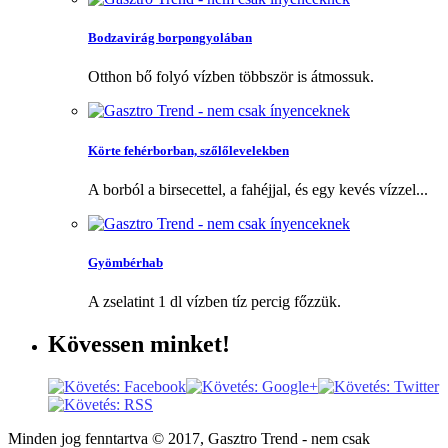
Bodzavirág borpongyolában
Otthon bő folyó vízben többször is átmossuk.
Körte fehérborban, szőlőlevelekben
A borból a birsecettel, a fahéjjal, és egy kevés vízzel...
Gyömbérhab
A zselatint 1 dl vízben tíz percig főzzük.
Kövessen
minket!
Minden jog fenntartva © 2017, Gasztro Trend - nem csak