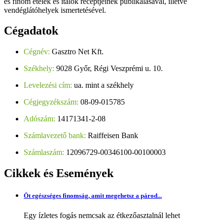
és finom ételek és italok receptjeinek publikálásával, illetve
vendéglátóhelyek ismertetésével.
Cégadatok
Cégnév:
Gasztro Net Kft.
Székhely:
9028 Győr, Régi Veszprémi u. 10.
Levelezési cím:
ua. mint a székhely
Cégjegyzékszám:
08-09-015785
Adószám:
14171341-2-08
Számlavezető bank:
Raiffeisen Bank
Számlaszám:
12096729-00346100-00100003
Cikkek
és Események
Öt egészséges finomság, amit megehetsz a párod...
Egy ízletes fogás nemcsak az étkezőasztalnál lehet