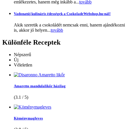
emlékezetes, hanem még inkább a...
tovább
Vadonatúj kulináris édességek a CsokoladeWebshop.hu-nál!
Akik szeretik a csokoládét nemcsak enni, hanem ajándékozni
is, akkor jó helyen...
tovább
Különféle
Receptek
Népszerű
Új
Véleletlen
Amaretto mandulalikőr házilag
(3.1 / 5)
Köménymagleves