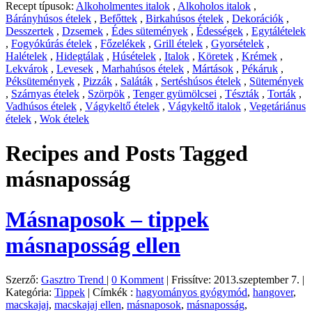
Recept típusok:
Alkoholmentes italok
,
Alkoholos italok
,
Bárányhúsos ételek
,
Befőttek
,
Birkahúsos ételek
,
Dekorációk
,
Desszertek
,
Dzsemek
,
Édes sütemények
,
Édességek
,
Egytálételek
,
Fogyókúrás ételek
,
Főzelékek
,
Grill ételek
,
Gyorsételek
,
Halételek
,
Hidegtálak
,
Húsételek
,
Italok
,
Köretek
,
Krémek
,
Lekvárok
,
Levesek
,
Marhahúsos ételek
,
Mártások
,
Pékáruk
,
Péksütemények
,
Pizzák
,
Saláták
,
Sertéshúsos ételek
,
Sütemények
,
Szárnyas ételek
,
Szörpök
,
Tenger gyümölcsei
,
Tészták
,
Torták
,
Vadhúsos ételek
,
Vágykeltő ételek
,
Vágykeltő italok
,
Vegetáriánus
ételek
,
Wok ételek
Recipes and Posts Tagged
másnaposság
Másnaposok – tippek
másnaposság ellen
Szerző:
Gasztro Trend
|
0 Komment
|
Frissítve: 2013.szeptember 7.
|
Kategória:
Tippek
|
Címkék :
hagyományos gyógymód
,
hangover
,
macskajaj
,
macskajaj ellen
,
másnaposok
,
másnaposság
,