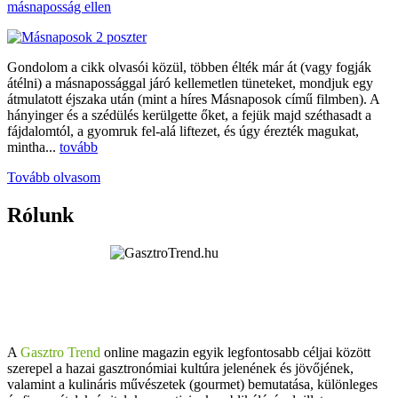
másnaposság ellen
Gondolom a cikk olvasói közül, többen élték már át (vagy fogják
átélni) a másnapossággal járó kellemetlen tüneteket, mondjuk egy
átmulatott éjszaka után (mint a híres Másnaposok című filmben). A
hányinger és a szédülés kerülgette őket, a fejük majd széthasadt a
fájdalomtól, a gyomruk fel-alá liftezet, és úgy érezték magukat,
mintha...
tovább
Tovább olvasom
Rólunk
A
Gasztro Trend
online magazin egyik legfontosabb céljai között
szerepel a hazai gasztronómiai kultúra jelenének és jövőjének,
valamint a kulináris művészetek (gourmet) bemutatása, különleges