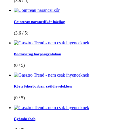
(3.8 / 5)
Cointreau narancslikőr házilag
(3.6 / 5)
Bodzavirág borpongyolában
(0 / 5)
Körte fehérborban, szőlőlevelekben
(0 / 5)
Gyömbérhab