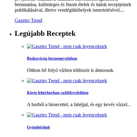
bemutatása, különleges és finom ételek és italok receptjeinek
publikálásával, illetve vendéglátóhelyek ismertetésével....
Gasztro Trend
Legújabb
Receptek
Bodzavirág borpongyolában
Otthon bő folyó vízben többször is átmossuk.
Körte fehérborban, szőlőlevelekben
A borból a birsecettel, a fahéjjal, és egy kevés vízzel...
Gyömbérhab