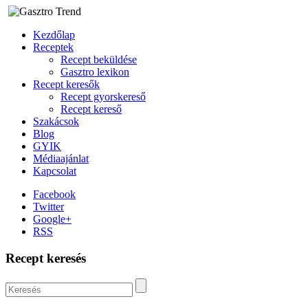
Kezdőlap
Receptek
Recept beküldése
Gasztro lexikon
Recept keresők
Recept gyorskereső
Recept kereső
Szakácsok
Blog
GYIK
Médiaajánlat
Kapcsolat
Facebook
Twitter
Google+
RSS
Recept keresés