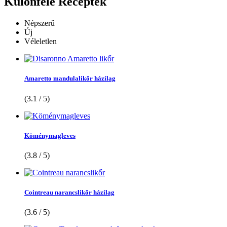
Különféle
Receptek
Népszerű
Új
Véleletlen
Amaretto mandulalikőr házilag
(3.1 / 5)
Köménymagleves
(3.8 / 5)
Cointreau narancslikőr házilag
(3.6 / 5)