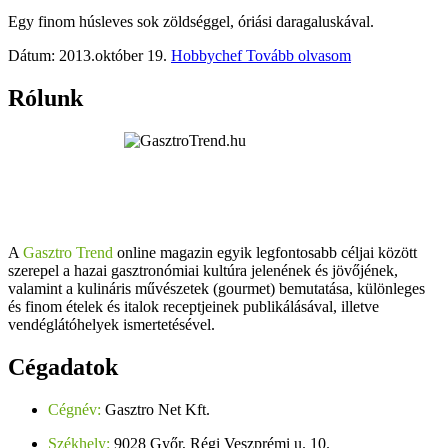
Egy finom húsleves sok zöldséggel, óriási daragaluskával.
Dátum: 2013.október 19.
Hobbychef
Tovább olvasom
Rólunk
A
Gasztro Trend
online magazin egyik legfontosabb céljai között
szerepel a hazai gasztronómiai kultúra jelenének és jövőjének,
valamint a kulináris művészetek (gourmet) bemutatása, különleges
és finom ételek és italok receptjeinek publikálásával, illetve
vendéglátóhelyek ismertetésével.
Cégadatok
Cégnév:
Gasztro Net Kft.
Székhely:
9028 Győr, Régi Veszprémi u. 10.