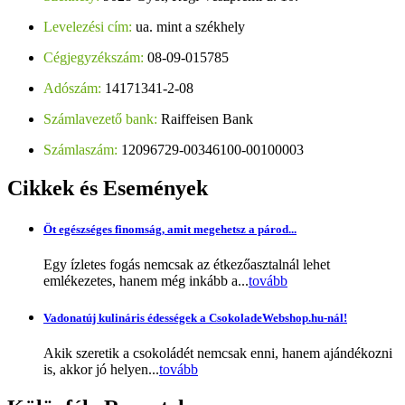
Levelezési cím:
ua. mint a székhely
Cégjegyzékszám:
08-09-015785
Adószám:
14171341-2-08
Számlavezető bank:
Raiffeisen Bank
Számlaszám:
12096729-00346100-00100003
Cikkek
és Események
Öt egészséges finomság, amit megehetsz a párod...
Egy ízletes fogás nemcsak az étkezőasztalnál lehet
emlékezetes, hanem még inkább a...
tovább
Vadonatúj kulináris édességek a CsokoladeWebshop.hu-nál!
Akik szeretik a csokoládét nemcsak enni, hanem ajándékozni
is, akkor jó helyen...
tovább