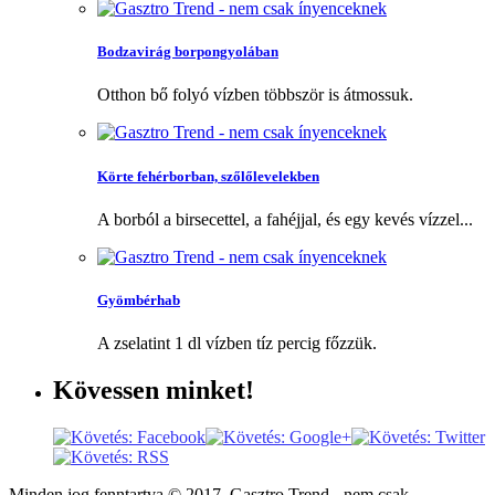
Bodzavirág borpongyolában
Otthon bő folyó vízben többször is átmossuk.
Körte fehérborban, szőlőlevelekben
A borból a birsecettel, a fahéjjal, és egy kevés vízzel...
Gyömbérhab
A zselatint 1 dl vízben tíz percig főzzük.
Kövessen
minket!
Minden jog fenntartva © 2017, Gasztro Trend - nem csak