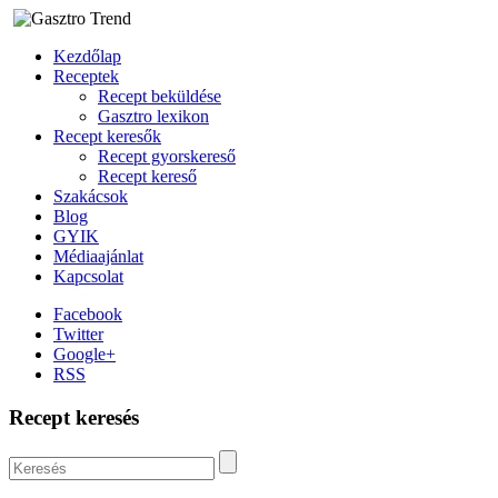
Kezdőlap
Receptek
Recept beküldése
Gasztro lexikon
Recept keresők
Recept gyorskereső
Recept kereső
Szakácsok
Blog
GYIK
Médiaajánlat
Kapcsolat
Facebook
Twitter
Google+
RSS
Recept keresés