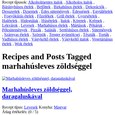
Recept típusok:
Alkoholmentes italok
,
Alkoholos italok
,
Bárányhúsos ételek
,
Befőttek
,
Birkahúsos ételek
,
Dekorációk
,
Desszertek
,
Dzsemek
,
Édes sütemények
,
Édességek
,
Egytálételek
,
Fogyókúrás ételek
,
Főzelékek
,
Grill ételek
,
Gyorsételek
,
Halételek
,
Hidegtálak
,
Húsételek
,
Italok
,
Köretek
,
Krémek
,
Lekvárok
,
Levesek
,
Marhahúsos ételek
,
Mártások
,
Pékáruk
,
Péksütemények
,
Pizzák
,
Saláták
,
Sertéshúsos ételek
,
Sütemények
,
Szárnyas ételek
,
Szörpök
,
Tenger gyümölcsei
,
Tészták
,
Torták
,
Vadhúsos ételek
,
Vágykeltő ételek
,
Vágykeltő italok
,
Vegetáriánus
ételek
,
Wok ételek
Recipes and Posts Tagged
marhahúsleves zöldséggel
Marhahúsleves zöldséggel,
daragaluskával
Recept típus:
Levesek
Konyha:
Magyar
Átlag értékelés:
(0 / 5)