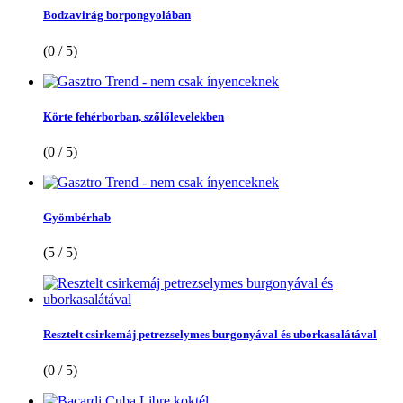
Bodzavirág borpongyolában
(0 / 5)
Körte fehérborban, szőlőlevelekben
(0 / 5)
Gyömbérhab
(5 / 5)
Resztelt csirkemáj petrezselymes burgonyával és uborkasalátával
(0 / 5)