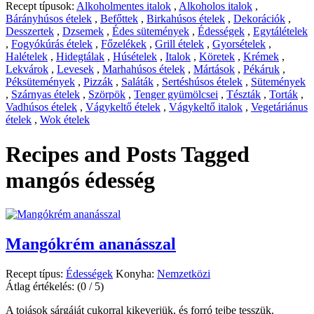
Recept típusok:
Alkoholmentes italok
,
Alkoholos italok
,
Bárányhúsos ételek
,
Befőttek
,
Birkahúsos ételek
,
Dekorációk
,
Desszertek
,
Dzsemek
,
Édes sütemények
,
Édességek
,
Egytálételek
,
Fogyókúrás ételek
,
Főzelékek
,
Grill ételek
,
Gyorsételek
,
Halételek
,
Hidegtálak
,
Húsételek
,
Italok
,
Köretek
,
Krémek
,
Lekvárok
,
Levesek
,
Marhahúsos ételek
,
Mártások
,
Pékáruk
,
Péksütemények
,
Pizzák
,
Saláták
,
Sertéshúsos ételek
,
Sütemények
,
Szárnyas ételek
,
Szörpök
,
Tenger gyümölcsei
,
Tészták
,
Torták
,
Vadhúsos ételek
,
Vágykeltő ételek
,
Vágykeltő italok
,
Vegetáriánus
ételek
,
Wok ételek
Recipes and Posts Tagged
mangós édesség
Mangókrém ananásszal
Recept típus:
Édességek
Konyha:
Nemzetközi
Átlag értékelés:
(0 / 5)
A tojások sárgáját cukorral kikeverjük, és forró tejbe tesszük.