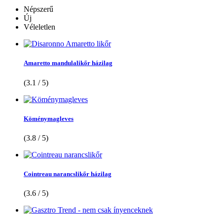
Népszerű
Új
Véleletlen
Amaretto mandulalikőr házilag
(3.1 / 5)
Köménymagleves
(3.8 / 5)
Cointreau narancslikőr házilag
(3.6 / 5)