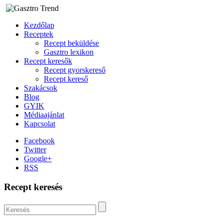
Kezdőlap
Receptek
Recept beküldése
Gasztro lexikon
Recept keresők
Recept gyorskereső
Recept kereső
Szakácsok
Blog
GYIK
Médiaajánlat
Kapcsolat
Facebook
Twitter
Google+
RSS
Recept keresés