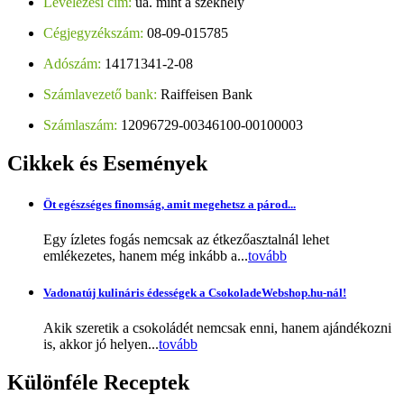
Levelezési cím:
ua. mint a székhely
Cégjegyzékszám:
08-09-015785
Adószám:
14171341-2-08
Számlavezető bank:
Raiffeisen Bank
Számlaszám:
12096729-00346100-00100003
Cikkek
és Események
Öt egészséges finomság, amit megehetsz a párod...
Egy ízletes fogás nemcsak az étkezőasztalnál lehet
emlékezetes, hanem még inkább a...
tovább
Vadonatúj kulináris édességek a CsokoladeWebshop.hu-nál!
Akik szeretik a csokoládét nemcsak enni, hanem ajándékozni
is, akkor jó helyen...
tovább
Különféle
Receptek