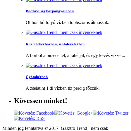
Bodzavirág borpongyolában
Otthon bő folyó vízben többször is átmossuk.
Körte fehérborban, szőlőlevelekben
A borból a birsecettel, a fahéjjal, és egy kevés vízzel...
Gyömbérhab
A zselatint 1 dl vízben tíz percig főzzük.
Kövessen
minket!
Minden jog fenntartva © 2017, Gasztro Trend - nem csak