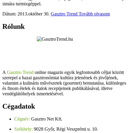
simára turmixgéppel.
Dátum: 2013.október 30.
Gasztro Trend
Tovább olvasom
Rólunk
A
Gasztro Trend
online magazin egyik legfontosabb céljai között
szerepel a hazai gasztronómiai kultúra jelenének és jövőjének,
valamint a kulináris művészetek (gourmet) bemutatása, különleges
és finom ételek és italok receptjeinek publikálásával, illetve
vendéglátóhelyek ismertetésével.
Cégadatok
Cégnév:
Gasztro Net Kft.
Székhely:
9028 Győr, Régi Veszprémi u. 10.