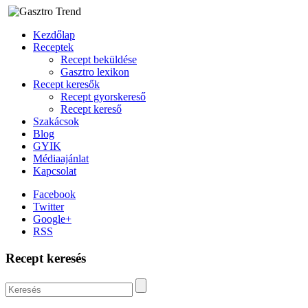
Kezdőlap
Receptek
Recept beküldése
Gasztro lexikon
Recept keresők
Recept gyorskereső
Recept kereső
Szakácsok
Blog
GYIK
Médiaajánlat
Kapcsolat
Facebook
Twitter
Google+
RSS
Recept keresés