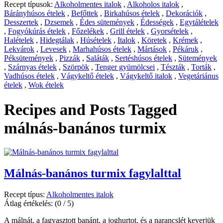
Recept típusok:
Alkoholmentes italok
,
Alkoholos italok
,
Bárányhúsos ételek
,
Befőttek
,
Birkahúsos ételek
,
Dekorációk
,
Desszertek
,
Dzsemek
,
Édes sütemények
,
Édességek
,
Egytálételek
,
Fogyókúrás ételek
,
Főzelékek
,
Grill ételek
,
Gyorsételek
,
Halételek
,
Hidegtálak
,
Húsételek
,
Italok
,
Köretek
,
Krémek
,
Lekvárok
,
Levesek
,
Marhahúsos ételek
,
Mártások
,
Pékáruk
,
Péksütemények
,
Pizzák
,
Saláták
,
Sertéshúsos ételek
,
Sütemények
,
Szárnyas ételek
,
Szörpök
,
Tenger gyümölcsei
,
Tészták
,
Torták
,
Vadhúsos ételek
,
Vágykeltő ételek
,
Vágykeltő italok
,
Vegetáriánus
ételek
,
Wok ételek
Recipes and Posts Tagged
málnás-banános turmix
Málnás-banános turmix fagylalttal
Recept típus:
Alkoholmentes italok
Átlag értékelés:
(0 / 5)
A málnát, a fagyasztott banánt, a joghurtot, és a narancslét keverjük