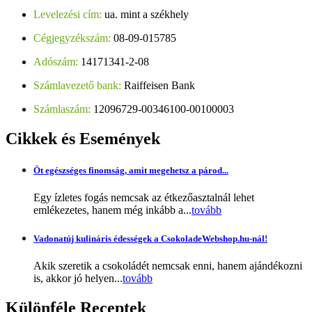
Levelezési cím:
ua. mint a székhely
Cégjegyzékszám:
08-09-015785
Adószám:
14171341-2-08
Számlavezető bank:
Raiffeisen Bank
Számlaszám:
12096729-00346100-00100003
Cikkek
és Események
Öt egészséges finomság, amit megehetsz a párod...
Egy ízletes fogás nemcsak az étkezőasztalnál lehet
emlékezetes, hanem még inkább a...
tovább
Vadonatúj kulináris édességek a CsokoladeWebshop.hu-nál!
Akik szeretik a csokoládét nemcsak enni, hanem ajándékozni
is, akkor jó helyen...
tovább
Különféle
Receptek