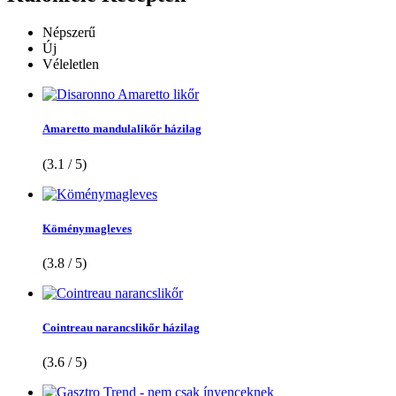
Népszerű
Új
Véleletlen
Amaretto mandulalikőr házilag
(3.1 / 5)
Köménymagleves
(3.8 / 5)
Cointreau narancslikőr házilag
(3.6 / 5)