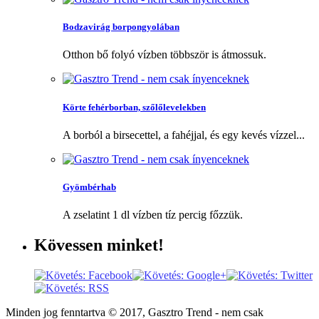
Bodzavirág borpongyolában
Otthon bő folyó vízben többször is átmossuk.
Körte fehérborban, szőlőlevelekben
A borból a birsecettel, a fahéjjal, és egy kevés vízzel...
Gyömbérhab
A zselatint 1 dl vízben tíz percig főzzük.
Kövessen
minket!
Minden jog fenntartva © 2017, Gasztro Trend - nem csak