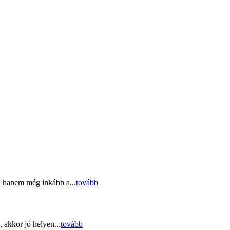
, hanem még inkább a...
tovább
 akkor jó helyen...
tovább