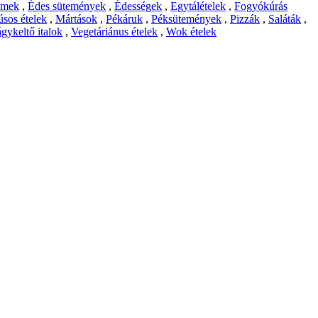
emek
,
Édes sütemények
,
Édességek
,
Egytálételek
,
Fogyókúrás
sos ételek
,
Mártások
,
Pékáruk
,
Péksütemények
,
Pizzák
,
Saláták
,
gykeltő italok
,
Vegetáriánus ételek
,
Wok ételek