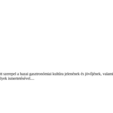
t szerepel a hazai gasztronómiai kultúra jelenének és jövőjének, valam
lyek ismertetésével....