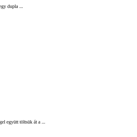
egy dupla ...
l együtt töltsük át a ...