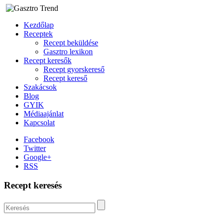
Kezdőlap
Receptek
Recept beküldése
Gasztro lexikon
Recept keresők
Recept gyorskereső
Recept kereső
Szakácsok
Blog
GYIK
Médiaajánlat
Kapcsolat
Facebook
Twitter
Google+
RSS
Recept keresés