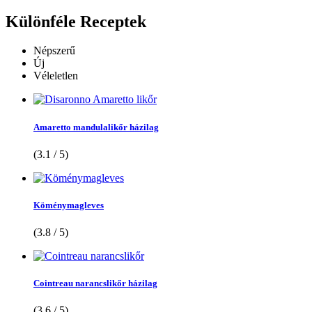
Különféle
Receptek
Népszerű
Új
Véleletlen
Amaretto mandulalikőr házilag
(3.1 / 5)
Köménymagleves
(3.8 / 5)
Cointreau narancslikőr házilag
(3.6 / 5)