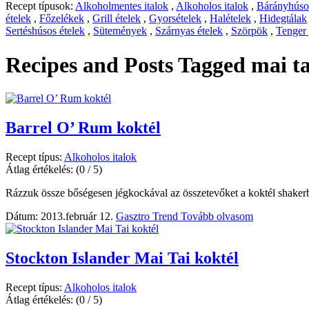
Recept típusok:
Alkoholmentes italok
,
Alkoholos italok
,
Bárányhúsos
ételek
,
Főzelékek
,
Grill ételek
,
Gyorsételek
,
Halételek
,
Hidegtálak
Sertéshúsos ételek
,
Sütemények
,
Szárnyas ételek
,
Szörpök
,
Tenger
Recipes and Posts Tagged
mai ta
Barrel O’ Rum koktél
Recept típus:
Alkoholos italok
Átlag értékelés:
(0 / 5)
Rázzuk össze bőségesen jégkockával az összetevőket a koktél shaker
Dátum: 2013.február 12.
Gasztro Trend
Tovább olvasom
Stockton Islander Mai Tai koktél
Recept típus:
Alkoholos italok
Átlag értékelés:
(0 / 5)