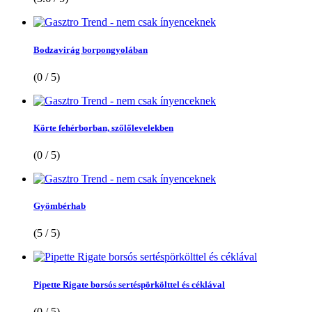
Bodzavirág borpongyolában
(0 / 5)
Körte fehérborban, szőlőlevelekben
(0 / 5)
Gyömbérhab
(5 / 5)
Pipette Rigate borsós sertéspörkölttel és céklával
(0 / 5)