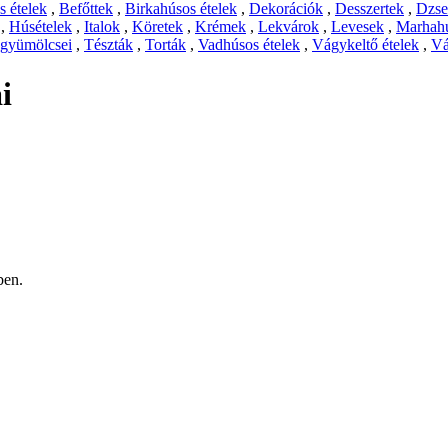
 ételek
,
Befőttek
,
Birkahúsos ételek
,
Dekorációk
,
Desszertek
,
Dzs
,
Húsételek
,
Italok
,
Köretek
,
Krémek
,
Lekvárok
,
Levesek
,
Marhahú
 gyümölcsei
,
Tészták
,
Torták
,
Vadhúsos ételek
,
Vágykeltő ételek
,
Vá
i
ben.