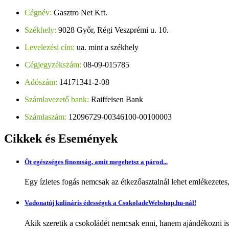
Cégnév:
Gasztro Net Kft.
Székhely:
9028 Győr, Régi Veszprémi u. 10.
Levelezési cím:
ua. mint a székhely
Cégjegyzékszám:
08-09-015785
Adószám:
14171341-2-08
Számlavezető bank:
Raiffeisen Bank
Számlaszám:
12096729-00346100-00100003
Cikkek
és Események
Öt egészséges finomság, amit megehetsz a párod...
Egy ízletes fogás nemcsak az étkezőasztalnál lehet emlékezetes
Vadonatúj kulináris édességek a CsokoladeWebshop.hu-nál!
Akik szeretik a csokoládét nemcsak enni, hanem ajándékozni is,