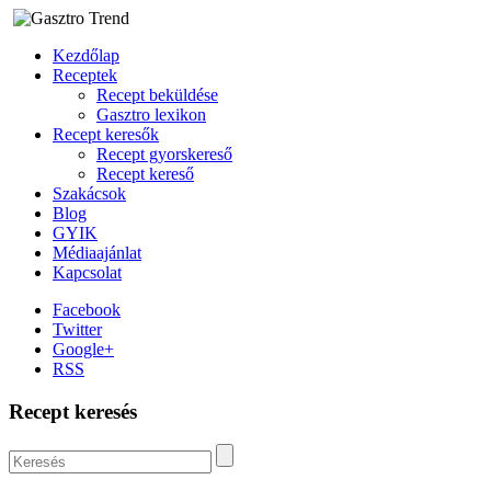
Kezdőlap
Receptek
Recept beküldése
Gasztro lexikon
Recept keresők
Recept gyorskereső
Recept kereső
Szakácsok
Blog
GYIK
Médiaajánlat
Kapcsolat
Facebook
Twitter
Google+
RSS
Recept keresés