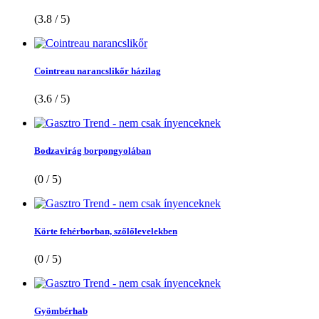
(3.8 / 5)
Cointreau narancslikőr házilag
(3.6 / 5)
Bodzavirág borpongyolában
(0 / 5)
Körte fehérborban, szőlőlevelekben
(0 / 5)
Gyömbérhab