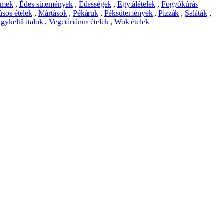
emek
,
Édes sütemények
,
Édességek
,
Egytálételek
,
Fogyókúrás
sos ételek
,
Mártások
,
Pékáruk
,
Péksütemények
,
Pizzák
,
Saláták
,
gykeltő italok
,
Vegetáriánus ételek
,
Wok ételek