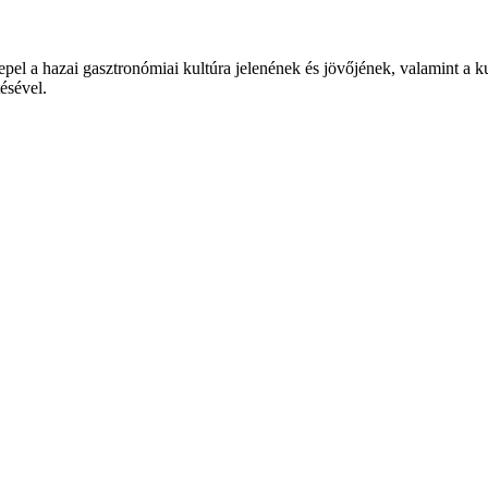
epel a hazai gasztronómiai kultúra jelenének és jövőjének, valamint a 
tésével.