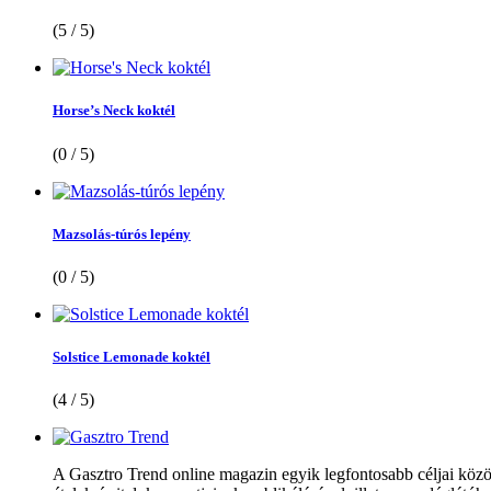
(5 / 5)
Horse’s Neck koktél
(0 / 5)
Mazsolás-túrós lepény
(0 / 5)
Solstice Lemonade koktél
(4 / 5)
A Gasztro Trend online magazin egyik legfontosabb céljai közöt