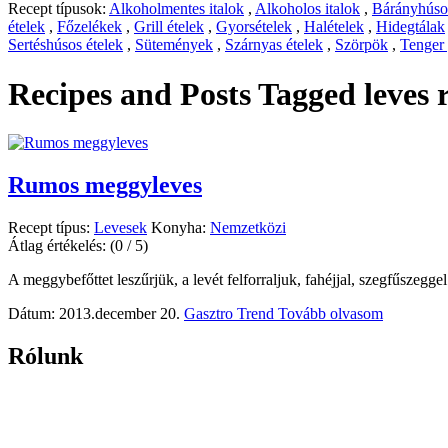
Recept típusok:
Alkoholmentes italok
,
Alkoholos italok
,
Bárányhúsos
ételek
,
Főzelékek
,
Grill ételek
,
Gyorsételek
,
Halételek
,
Hidegtálak
Sertéshúsos ételek
,
Sütemények
,
Szárnyas ételek
,
Szörpök
,
Tenger
Recipes and Posts Tagged
leves
Rumos meggyleves
Recept típus:
Levesek
Konyha:
Nemzetközi
Átlag értékelés:
(0 / 5)
A meggybefőttet leszűrjük, a levét felforraljuk, fahéjjal, szegfűszeggel 
Dátum: 2013.december 20.
Gasztro Trend
Tovább olvasom
Rólunk