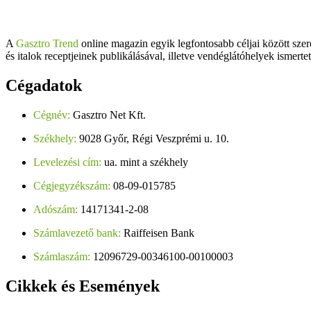
A
Gasztro Trend
online magazin egyik legfontosabb céljai között szer
és italok receptjeinek publikálásával, illetve vendéglátóhelyek ismerte
Cégadatok
Cégnév:
Gasztro Net Kft.
Székhely:
9028 Győr, Régi Veszprémi u. 10.
Levelezési cím:
ua. mint a székhely
Cégjegyzékszám:
08-09-015785
Adószám:
14171341-2-08
Számlavezető bank:
Raiffeisen Bank
Számlaszám:
12096729-00346100-00100003
Cikkek
és Események