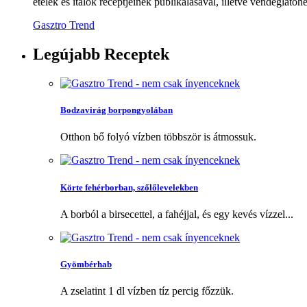
ételek és italok receptjeinek publikálásával, illetve vendéglátóhe
Gasztro Trend
Legújabb
Receptek
Bodzavirág borpongyolában
Otthon bő folyó vízben többször is átmossuk.
Körte fehérborban, szőlőlevelekben
A borból a birsecettel, a fahéjjal, és egy kevés vízzel...
Gyömbérhab
A zselatint 1 dl vízben tíz percig főzzük.