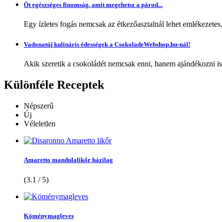
Öt egészséges finomság, amit megehetsz a párod...
Egy ízletes fogás nemcsak az étkezőasztalnál lehet emlékezetes
Vadonatúj kulináris édességek a CsokoladeWebshop.hu-nál!
Akik szeretik a csokoládét nemcsak enni, hanem ajándékozni is,
Különféle
Receptek
Népszerű
Új
Véleletlen
Amaretto mandulalikőr házilag
(3.1 / 5)
Köménymagleves