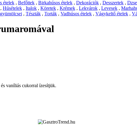
 ételek
,
Befőttek
,
Birkahúsos ételek
,
Dekorációk
,
Desszertek
,
Dzs
,
Húsételek
,
Italok
,
Köretek
,
Krémek
,
Lekvárok
,
Levesek
,
Marhahú
 gyümölcsei
,
Tészták
,
Torták
,
Vadhúsos ételek
,
Vágykeltő ételek
,
Vá
 rumaromával
és vaníliás cukorral ízesítjük.