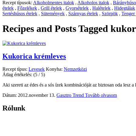
Recept típusok:
Alkoholmentes italok
,
Alkoholos italok
,
Bárányhúsos
ételek
,
Főzelékek
,
Grill ételek
,
Gyorsételek
,
Halételek
,
Hidegtálak
Sertéshúsos ételek
,
Sütemények
,
Szárnyas ételek
,
Szörpök
,
Tenger
Recipes and Posts Tagged
kukori
Kukorica krémleves
Recept típus:
Levesek
Konyha:
Nemzetközi
Átlag értékelés:
(5 / 5)
Aki szereti az édes és a sós ízek kombinációját az biztosan oda lesz a 
Dátum: 2012.november 13.
Gasztro Trend
Tovább olvasom
Rólunk