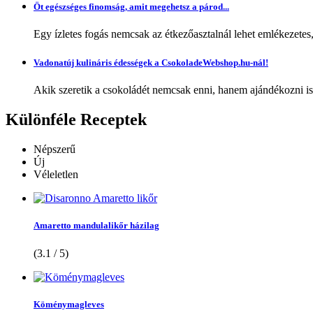
Öt egészséges finomság, amit megehetsz a párod...
Egy ízletes fogás nemcsak az étkezőasztalnál lehet emlékezetes
Vadonatúj kulináris édességek a CsokoladeWebshop.hu-nál!
Akik szeretik a csokoládét nemcsak enni, hanem ajándékozni is,
Különféle
Receptek
Népszerű
Új
Véleletlen
Amaretto mandulalikőr házilag
(3.1 / 5)
Köménymagleves