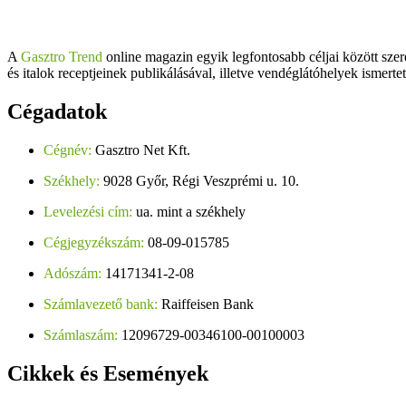
A
Gasztro Trend
online magazin egyik legfontosabb céljai között szer
és italok receptjeinek publikálásával, illetve vendéglátóhelyek ismerte
Cégadatok
Cégnév:
Gasztro Net Kft.
Székhely:
9028 Győr, Régi Veszprémi u. 10.
Levelezési cím:
ua. mint a székhely
Cégjegyzékszám:
08-09-015785
Adószám:
14171341-2-08
Számlavezető bank:
Raiffeisen Bank
Számlaszám:
12096729-00346100-00100003
Cikkek
és Események