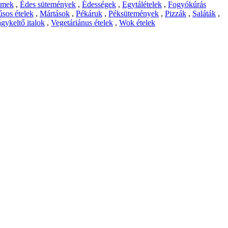
emek
,
Édes sütemények
,
Édességek
,
Egytálételek
,
Fogyókúrás
sos ételek
,
Mártások
,
Pékáruk
,
Péksütemények
,
Pizzák
,
Saláták
,
gykeltő italok
,
Vegetáriánus ételek
,
Wok ételek