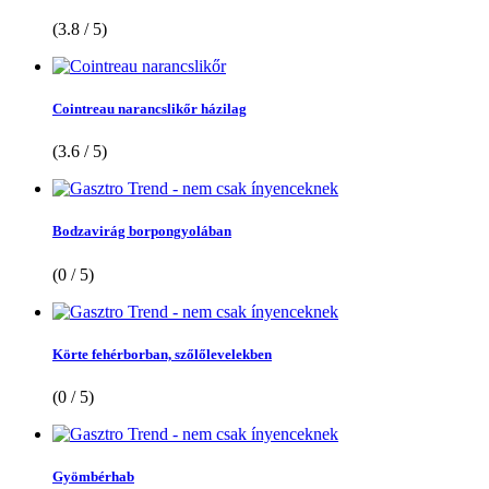
(3.8 / 5)
Cointreau narancslikőr házilag
(3.6 / 5)
Bodzavirág borpongyolában
(0 / 5)
Körte fehérborban, szőlőlevelekben
(0 / 5)
Gyömbérhab