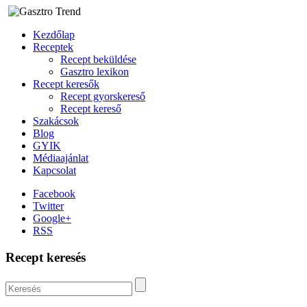
Kezdőlap
Receptek
Recept beküldése
Gasztro lexikon
Recept keresők
Recept gyorskereső
Recept kereső
Szakácsok
Blog
GYIK
Médiaajánlat
Kapcsolat
Facebook
Twitter
Google+
RSS
Recept keresés