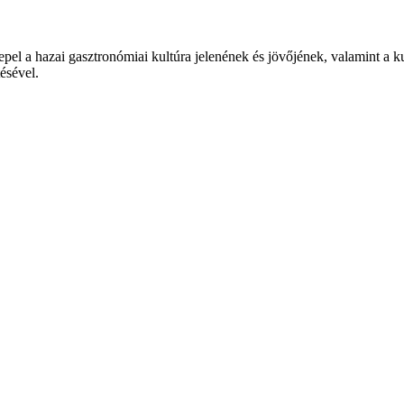
epel a hazai gasztronómiai kultúra jelenének és jövőjének, valamint a 
tésével.