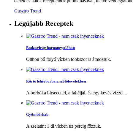
ételek és italok receptjeinek publikálásával, illetve vendéglátóhe
Gasztro Trend
Legújabb
Receptek
Bodzavirág borpongyolában
Otthon bő folyó vízben többször is átmossuk.
Körte fehérborban, szőlőlevelekben
A borból a birsecettel, a fahéjjal, és egy kevés vízzel...
Gyömbérhab
A zselatint 1 dl vízben tíz percig főzzük.