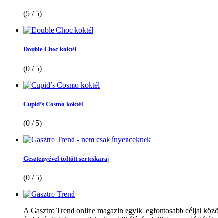
(5 / 5)
Double Choc koktél
(0 / 5)
Cupid’s Cosmo koktél
(0 / 5)
Gesztenyével töltött sertéskaraj
(0 / 5)
A Gasztro Trend online magazin egyik legfontosabb céljai közöt