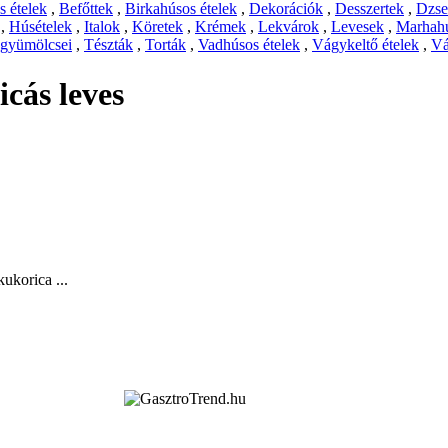
 ételek
,
Befőttek
,
Birkahúsos ételek
,
Dekorációk
,
Desszertek
,
Dzs
,
Húsételek
,
Italok
,
Köretek
,
Krémek
,
Lekvárok
,
Levesek
,
Marhahú
 gyümölcsei
,
Tészták
,
Torták
,
Vadhúsos ételek
,
Vágykeltő ételek
,
Vá
cás leves
kukorica ...