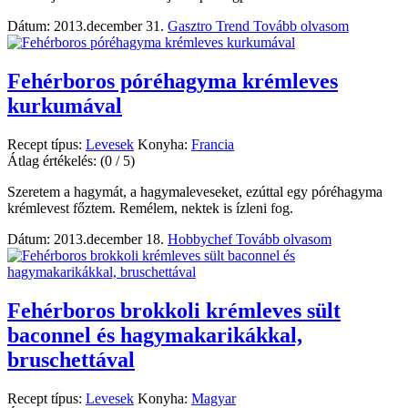
Dátum: 2013.december 31.
Gasztro Trend
Tovább olvasom
Fehérboros póréhagyma krémleves
kurkumával
Recept típus:
Levesek
Konyha:
Francia
Átlag értékelés:
(0 / 5)
Szeretem a hagymát, a hagymaleveseket, ezúttal egy póréhagyma
krémlevest főztem. Remélem, nektek is ízleni fog.
Dátum: 2013.december 18.
Hobbychef
Tovább olvasom
Fehérboros brokkoli krémleves sült
baconnel és hagymakarikákkal,
bruschettával
Recept típus:
Levesek
Konyha:
Magyar