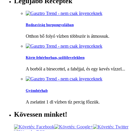
Legújabb
Receptek
Bodzavirág borpongyolában
Otthon bő folyó vízben többször is átmossuk.
Körte fehérborban, szőlőlevelekben
A borból a birsecettel, a fahéjjal, és egy kevés vízzel...
Gyömbérhab
A zselatint 1 dl vízben tíz percig főzzük.
Kövessen
minket!