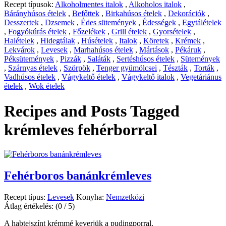
Recept típusok:
Alkoholmentes italok
,
Alkoholos italok
,
Bárányhúsos ételek
,
Befőttek
,
Birkahúsos ételek
,
Dekorációk
,
Desszertek
,
Dzsemek
,
Édes sütemények
,
Édességek
,
Egytálételek
,
Fogyókúrás ételek
,
Főzelékek
,
Grill ételek
,
Gyorsételek
,
Halételek
,
Hidegtálak
,
Húsételek
,
Italok
,
Köretek
,
Krémek
,
Lekvárok
,
Levesek
,
Marhahúsos ételek
,
Mártások
,
Pékáruk
,
Péksütemények
,
Pizzák
,
Saláták
,
Sertéshúsos ételek
,
Sütemények
,
Szárnyas ételek
,
Szörpök
,
Tenger gyümölcsei
,
Tészták
,
Torták
,
Vadhúsos ételek
,
Vágykeltő ételek
,
Vágykeltő italok
,
Vegetáriánus
ételek
,
Wok ételek
Recipes and Posts Tagged
krémleves fehérborral
Fehérboros banánkrémleves
Recept típus:
Levesek
Konyha:
Nemzetközi
Átlag értékelés:
(0 / 5)
A habtejszínt krémmé keverjük a pudingporral.