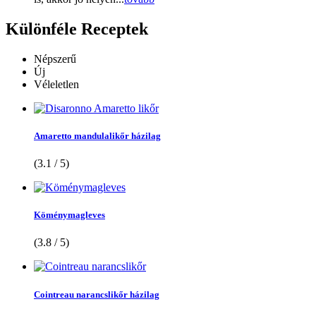
Különféle
Receptek
Népszerű
Új
Véleletlen
Amaretto mandulalikőr házilag
(3.1 / 5)
Köménymagleves
(3.8 / 5)
Cointreau narancslikőr házilag