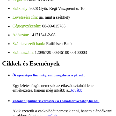
Székhely:
9028 Győr, Régi Veszprémi u. 10.
Levelezési cím:
ua. mint a székhely
Cégjegyzékszám:
08-09-015785
Adószám:
14171341-2-08
Számlavezető bank:
Raiffeisen Bank
Számlaszám:
12096729-00346100-00100003
Cikkek
és Események
Öt egészséges finomság, amit megehetsz a párod...
Egy ízletes fogás nemcsak az étkezőasztalnál lehet
emlékezetes, hanem még inkább a...
tovább
Vadonatúj kulináris édességek a CsokoladeWebshop.hu-nál!
Akik szeretik a csokoládét nemcsak enni, hanem ajándékozni
is, akkor jó helyen...
tovább