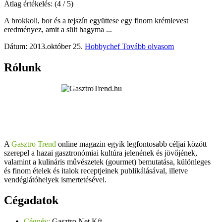
Átlag értékelés:
(4 / 5)
A brokkoli, bor és a tejszín együttese egy finom krémlevest
eredményez, amit a sült hagyma ...
Dátum: 2013.október 25.
Hobbychef
Tovább olvasom
Rólunk
A
Gasztro Trend
online magazin egyik legfontosabb céljai között
szerepel a hazai gasztronómiai kultúra jelenének és jövőjének,
valamint a kulináris művészetek (gourmet) bemutatása, különleges
és finom ételek és italok receptjeinek publikálásával, illetve
vendéglátóhelyek ismertetésével.
Cégadatok
Cégnév:
Gasztro Net Kft.