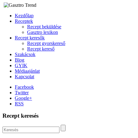
Kezdőlap
Receptek
Recept beküldése
Gasztro lexikon
Recept keresők
Recept gyorskereső
Recept kereső
Szakácsok
Blog
GYIK
Médiaajánlat
Kapcsolat
Facebook
Twitter
Google+
RSS
Recept keresés