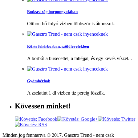
Bodzavirág borpongyolában
Otthon bő folyó vízben többször is átmossuk.
Körte fehérborban, szőlőlevelekben
A borból a birsecettel, a fahéjjal, és egy kevés vízzel...
Gyömbérhab
A zselatint 1 dl vízben tíz percig főzzük.
Kövessen
minket!
Minden jog fenntartva © 2017, Gasztro Trend - nem csak