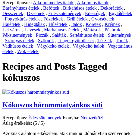
Recept típusok:
Alkoholmentes italok
,
Alkoholos italok
,
Bárányhúsos ételek
,
Befőttek
,
Birkahúsos ételek
,
Dekorációk
,
Desszertek
,
Dzsemek
,
Édes sütemények
,
Édességek
,
Egytálételek
,
Fogyókúrás ételek
,
Főzelékek
,
Grill ételek
,
Gyorsételek
,
Halételek
,
Hidegtálak
,
Húsételek
,
Italok
,
Köretek
,
Krémek
,
Lekvárok
,
Levesek
,
Marhahúsos ételek
,
Mártások
,
Pékáruk
,
Péksütemények
,
Pizzák
,
Saláták
,
Sertéshúsos ételek
,
Sütemények
,
Szárnyas ételek
,
Szörpök
,
Tenger gyümölcsei
,
Tészták
,
Torták
,
Vadhúsos ételek
,
Vágykeltő ételek
,
Vágykeltő italok
,
Vegetáriánus
ételek
,
Wok ételek
Recipes and Posts Tagged
kókuszos
Kókuszos hárommiatyánkos süti
Recept típus:
Édes sütemények
Konyha:
Nemzetközi
Átlag értékelés:
(5 / 5)
Azoknak ajánlom elkészíteni, akik mindig időhiányban szenvednek,