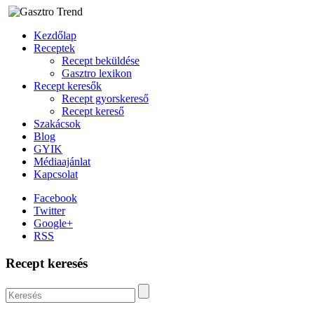
Kezdőlap
Receptek
Recept beküldése
Gasztro lexikon
Recept keresők
Recept gyorskereső
Recept kereső
Szakácsok
Blog
GYIK
Médiaajánlat
Kapcsolat
Facebook
Twitter
Google+
RSS
Recept keresés