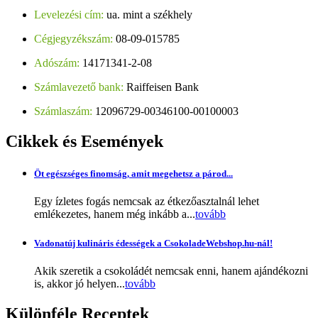
Levelezési cím:
ua. mint a székhely
Cégjegyzékszám:
08-09-015785
Adószám:
14171341-2-08
Számlavezető bank:
Raiffeisen Bank
Számlaszám:
12096729-00346100-00100003
Cikkek
és Események
Öt egészséges finomság, amit megehetsz a párod...
Egy ízletes fogás nemcsak az étkezőasztalnál lehet
emlékezetes, hanem még inkább a...
tovább
Vadonatúj kulináris édességek a CsokoladeWebshop.hu-nál!
Akik szeretik a csokoládét nemcsak enni, hanem ajándékozni
is, akkor jó helyen...
tovább
Különféle
Receptek