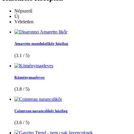
Népszerű
Új
Véleletlen
Amaretto mandulalikőr házilag
(3.1 / 5)
Köménymagleves
(3.8 / 5)
Cointreau narancslikőr házilag
(3.6 / 5)