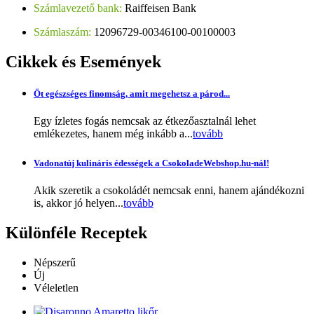
Számlavezető bank:
Raiffeisen Bank
Számlaszám:
12096729-00346100-00100003
Cikkek
és Események
Öt egészséges finomság, amit megehetsz a párod...
Egy ízletes fogás nemcsak az étkezőasztalnál lehet
emlékezetes, hanem még inkább a...
tovább
Vadonatúj kulináris édességek a CsokoladeWebshop.hu-nál!
Akik szeretik a csokoládét nemcsak enni, hanem ajándékozni
is, akkor jó helyen...
tovább
Különféle
Receptek
Népszerű
Új
Véleletlen