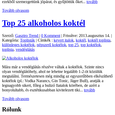
ezekből szemezgettünk jópárat, és gyűjtöttük őket...
tovább
Tovább olvasom
Top 25 alkoholos koktél
Szerző:
Gasztro Trend
|
0 Komment
|
Frissítve: 2013.augusztus 14.
|
Kategória:
Toplisták
|
Címkék :
kevert italok
,
koktél
,
koktél toplista
,
különleges koktélok
,
népszerű koktélok
,
top 25
,
top koktélok
,
toplista
,
vendéglátás
Mára már a vendéglátás részéve váltak a koktélok. Szinte nincs
olyan vendéglátóhely, ahol ne lehetne legalább 1-2-öt közülük
megtalálni. Természetesen még mindig az egyszerűbben elkészíthető
koktélok (pl.: Vodka Narancs, Gin Tonic, Jäger Bull), aratják a
legnagyobb sikert, főleg a bulizó fiatalok körében, de azért a
bonyolultabb, és esztétikusabban kivitelezett tiki...
tovább
Tovább olvasom
Rólunk