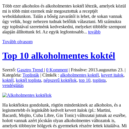
Több ezer alkoholos és alkoholmentes koktél létezik, amelyek közül
mi is több mint ezernek már megosztottuk a receptjét
weboldalunkon. Talán a bőség zavarától is lehet, de sokan vannak
úgy velük, hogy nehezen tudnak belőlük választani. Mi számukra
egy toplistával szeretnénk kedveskedni, melyeket többféle szempont
alapján állítottunk fel. Az egyik legfontosabb...
tovább
Tovább olvasom
Top 10 alkoholmentes koktél
Szerző:
Gasztro Trend
|
0 Komment
|
Frissítve: 2013.augusztus 23.
|
Kategória:
Toplisták
|
Címkék :
alkoholmentes koktél
,
kevert italok
,
koktél
,
koktél toplista
,
népszerű koktélok
,
top 10
,
toplista
,
vendéglátás
Ha koktélokra gondolunk, rögtön mindenkinek az alkoholos, és a
legismertebb és leginkább kedvelt kevert italok (pl.: Martini,
Bacardi, Mojito, Cuba Libre, Gin Tonic) változatai jutnak az eszébe,
holott vannak azért jócskán olyan alkoholmentes változatok is,
amelyek többnyire hölgyek és gyermekek részére lettek kitalálva. Mi