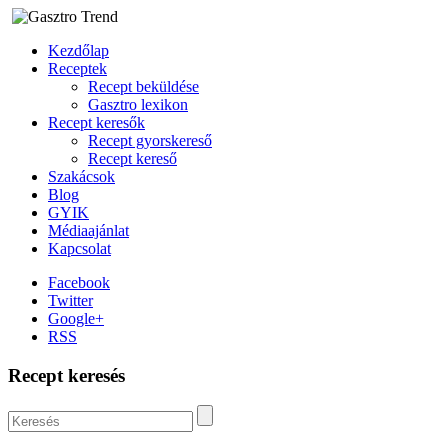
Kezdőlap
Receptek
Recept beküldése
Gasztro lexikon
Recept keresők
Recept gyorskereső
Recept kereső
Szakácsok
Blog
GYIK
Médiaajánlat
Kapcsolat
Facebook
Twitter
Google+
RSS
Recept keresés