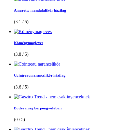
Amaretto mandulalikőr házilag
(3.1 / 5)
Köménymagleves
(3.8 / 5)
Cointreau narancslikőr házilag
(3.6 / 5)
Bodzavirág borpongyolában
(0 / 5)