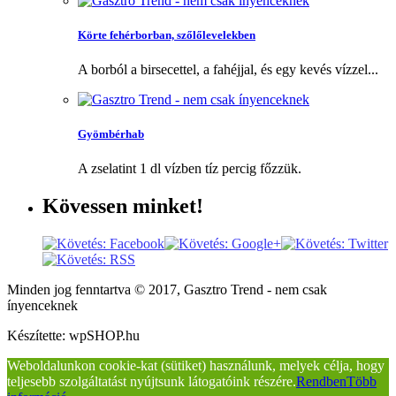
Körte fehérborban, szőlőlevelekben
A borból a birsecettel, a fahéjjal, és egy kevés vízzel...
Gyömbérhab
A zselatint 1 dl vízben tíz percig főzzük.
Kövessen
minket!
Minden jog fenntartva © 2017, Gasztro Trend - nem csak
ínyenceknek
Készítette: wpSHOP.hu
Weboldalunkon cookie-kat (sütiket) használunk, melyek célja, hogy
teljesebb szolgáltatást nyújtsunk látogatóink részére.
Rendben
Több