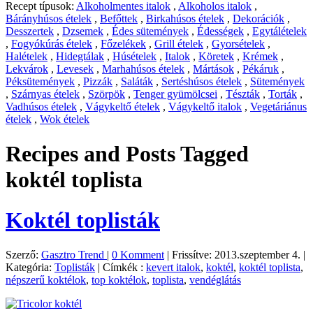
Recept típusok:
Alkoholmentes italok
,
Alkoholos italok
,
Bárányhúsos ételek
,
Befőttek
,
Birkahúsos ételek
,
Dekorációk
,
Desszertek
,
Dzsemek
,
Édes sütemények
,
Édességek
,
Egytálételek
,
Fogyókúrás ételek
,
Főzelékek
,
Grill ételek
,
Gyorsételek
,
Halételek
,
Hidegtálak
,
Húsételek
,
Italok
,
Köretek
,
Krémek
,
Lekvárok
,
Levesek
,
Marhahúsos ételek
,
Mártások
,
Pékáruk
,
Péksütemények
,
Pizzák
,
Saláták
,
Sertéshúsos ételek
,
Sütemények
,
Szárnyas ételek
,
Szörpök
,
Tenger gyümölcsei
,
Tészták
,
Torták
,
Vadhúsos ételek
,
Vágykeltő ételek
,
Vágykeltő italok
,
Vegetáriánus
ételek
,
Wok ételek
Recipes and Posts Tagged
koktél toplista
Koktél toplisták
Szerző:
Gasztro Trend
|
0 Komment
|
Frissítve: 2013.szeptember 4.
|
Kategória:
Toplisták
|
Címkék :
kevert italok
,
koktél
,
koktél toplista
,
népszerű koktélok
,
top koktélok
,
toplista
,
vendéglátás