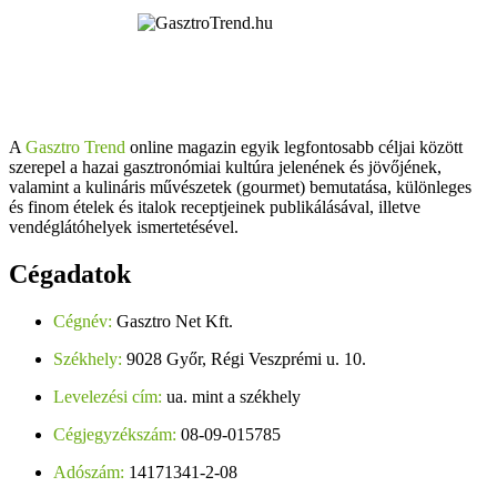
A
Gasztro Trend
online magazin egyik legfontosabb céljai között
szerepel a hazai gasztronómiai kultúra jelenének és jövőjének,
valamint a kulináris művészetek (gourmet) bemutatása, különleges
és finom ételek és italok receptjeinek publikálásával, illetve
vendéglátóhelyek ismertetésével.
Cégadatok
Cégnév:
Gasztro Net Kft.
Székhely:
9028 Győr, Régi Veszprémi u. 10.
Levelezési cím:
ua. mint a székhely
Cégjegyzékszám:
08-09-015785
Adószám:
14171341-2-08