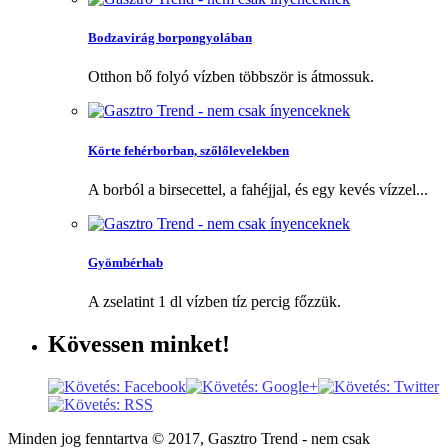
Bodzavirág borpongyolában
Otthon bő folyó vízben többször is átmossuk.
Körte fehérborban, szőlőlevelekben
A borból a birsecettel, a fahéjjal, és egy kevés vízzel...
Gyömbérhab
A zselatint 1 dl vízben tíz percig főzzük.
Kövessen
minket!
Minden jog fenntartva © 2017, Gasztro Trend - nem csak