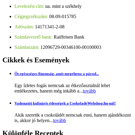
Levelezési cím:
ua. mint a székhely
Cégjegyzékszám:
08-09-015785
Adószám:
14171341-2-08
Számlavezető bank:
Raiffeisen Bank
Számlaszám:
12096729-00346100-00100003
Cikkek
és Események
Öt egészséges finomság, amit megehetsz a párod...
Egy ízletes fogás nemcsak az étkezőasztalnál lehet
emlékezetes, hanem még inkább a...
tovább
Vadonatúj kulináris édességek a CsokoladeWebshop.hu-nál!
Akik szeretik a csokoládét nemcsak enni, hanem ajándékozni
is, akkor jó helyen...
tovább
Különféle
Receptek