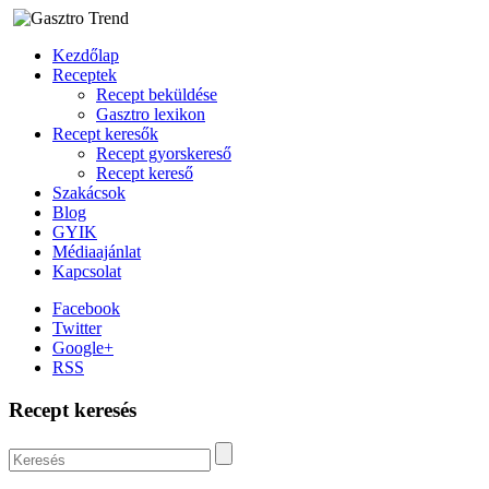
Kezdőlap
Receptek
Recept beküldése
Gasztro lexikon
Recept keresők
Recept gyorskereső
Recept kereső
Szakácsok
Blog
GYIK
Médiaajánlat
Kapcsolat
Facebook
Twitter
Google+
RSS
Recept keresés