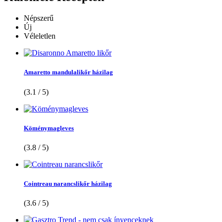
Népszerű
Új
Véleletlen
Amaretto mandulalikőr házilag
(3.1 / 5)
Köménymagleves
(3.8 / 5)
Cointreau narancslikőr házilag
(3.6 / 5)