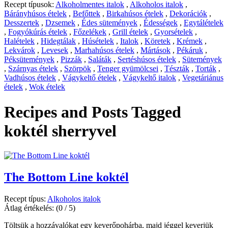
Recept típusok:
Alkoholmentes italok
,
Alkoholos italok
,
Bárányhúsos ételek
,
Befőttek
,
Birkahúsos ételek
,
Dekorációk
,
Desszertek
,
Dzsemek
,
Édes sütemények
,
Édességek
,
Egytálételek
,
Fogyókúrás ételek
,
Főzelékek
,
Grill ételek
,
Gyorsételek
,
Halételek
,
Hidegtálak
,
Húsételek
,
Italok
,
Köretek
,
Krémek
,
Lekvárok
,
Levesek
,
Marhahúsos ételek
,
Mártások
,
Pékáruk
,
Péksütemények
,
Pizzák
,
Saláták
,
Sertéshúsos ételek
,
Sütemények
,
Szárnyas ételek
,
Szörpök
,
Tenger gyümölcsei
,
Tészták
,
Torták
,
Vadhúsos ételek
,
Vágykeltő ételek
,
Vágykeltő italok
,
Vegetáriánus
ételek
,
Wok ételek
Recipes and Posts Tagged
koktél sherryvel
The Bottom Line koktél
Recept típus:
Alkoholos italok
Átlag értékelés:
(0 / 5)
Töltsük a hozzávalókat egy keverőpohárba, majd jéggel keverjük